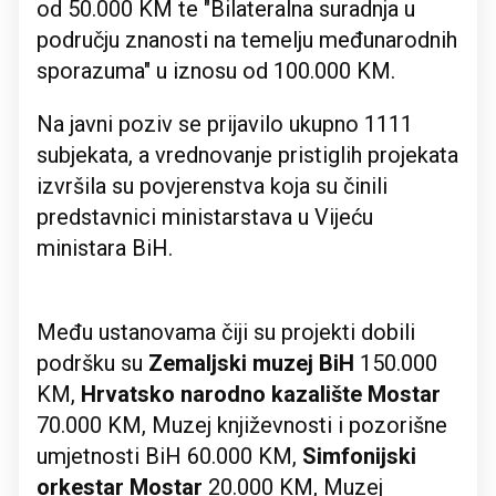
od 50.000 KM te "Bilateralna suradnja u
području znanosti na temelju međunarodnih
sporazuma" u iznosu od 100.000 KM.
Na javni poziv se prijavilо ukupno 1111
subjekаta, a vrednovanje pristiglih projekata
izvršila su povjerenstva koja su činili
predstavnici ministarstava u Vijeću
ministara BiH.
Među ustanovama čiji su projekti dobili
podršku su
Zemaljski muzej BiH
150.000
KM,
Hrvatsko narodno kazalište Mostar
70.000 KM, Muzej književnosti i pozorišne
umjetnosti BiH 60.000 KM,
Simfonijski
orkestar Mostar
20.000 KM, Muzej