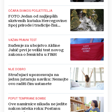
svijetu“
OČARA SVAKOG POSJETITELJA
FOTO Jedan od najljepših
skrivenih kutaka Hercegovine:
Spoj prirode i tradicije čini
Koćušu jedinstvenom
destinacijom
VAŽAN PRAVNI TEST
Suđenje za ubojstvo Aldine
Jahić prvi je veliki test novog
zakona o femicidu u FBiH
NIJE DOBRO
Stručnjaci upozoravaju na
jednu jutarnju naviku: Nemojte
ovo raditi čim ustanete
POPUT TEMPIRANE BOMBE
Ove namirnice nikada ne jedite
nakon isteka roka: Postanu