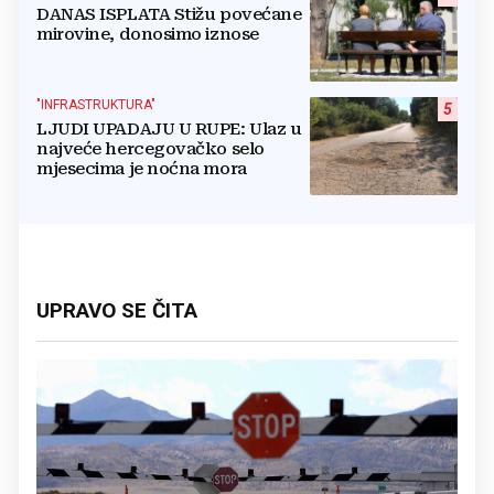
DANAS ISPLATA Stižu povećane
mirovine, donosimo iznose
"INFRASTRUKTURA"
5
LJUDI UPADAJU U RUPE: Ulaz u
najveće hercegovačko selo
mjesecima je noćna mora
UPRAVO SE ČITA