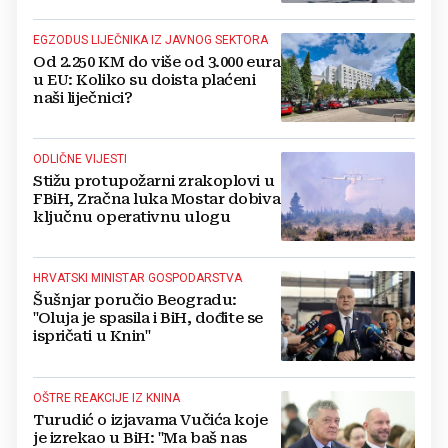
EGZODUS LIJEČNIKA IZ JAVNOG SEKTORA
Od 2.250 KM do više od 3.000 eura
u EU: Koliko su doista plaćeni
naši liječnici?
ODLIČNE VIJESTI
Stižu protupožarni zrakoplovi u
FBiH, Zračna luka Mostar dobiva
ključnu operativnu ulogu
HRVATSKI MINISTAR GOSPODARSTVA
Šušnjar poručio Beogradu:
"Oluja je spasila i BiH, dođite se
ispričati u Knin"
OŠTRE REAKCIJE IZ KNINA
Turudić o izjavama Vučića koje
je izrekao u BiH: "Ma baš nas