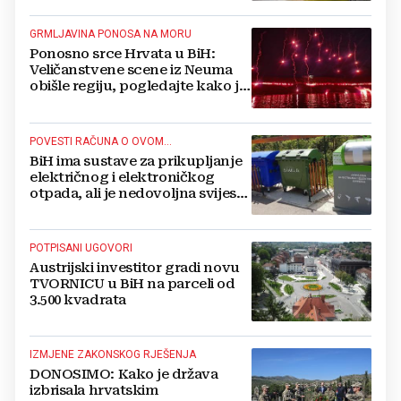
GRMLJAVINA PONOSA NA MORU
Ponosno srce Hrvata u BiH:
Veličanstvene scene iz Neuma
obišle regiju, pogledajte kako je
proslavljena "Oluja"
POVESTI RAČUNA O OVOM...
BiH ima sustave za prikupljanje
električnog i elektroničkog
otpada, ali je nedovoljna svijest
najveći problem
POTPISANI UGOVORI
Austrijski investitor gradi novu
TVORNICU u BiH na parceli od
3.500 kvadrata
IZMJENE ZAKONSKOG RJEŠENJA
DONOSIMO: Kako je država
izbrisala hrvatskim