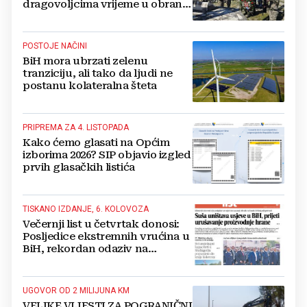
dragovoljcima vrijeme u obrani
BiH
POSTOJE NAČINI
BiH mora ubrzati zelenu
tranziciju, ali tako da ljudi ne
postanu kolateralna šteta
PRIPREMA ZA 4. LISTOPADA
Kako ćemo glasati na Općim
izborima 2026? SIP objavio izgled
prvih glasačkih listića
TISKANO IZDANJE, 6. KOLOVOZA
Večernji list u četvrtak donosi:
Posljedice ekstremnih vrućina u
BiH, rekordan odaziv na
Mladifestu, njemački projekt u
Grudama s plaćom od 2500 KM
UGOVOR OD 2 MILIJUNA KM
VELIKE VIJESTI ZA POGRANIČNI