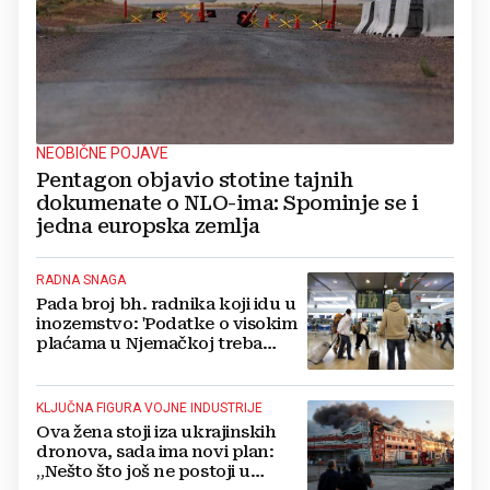
NEOBIČNE POJAVE
Pentagon objavio stotine tajnih
dokumenate o NLO-ima: Spominje se i
jedna europska zemlja
RADNA SNAGA
Pada broj bh. radnika koji idu u
inozemstvo: 'Podatke o visokim
plaćama u Njemačkoj treba
gledati s rezervom'
KLJUČNA FIGURA VOJNE INDUSTRIJE
Ova žena stoji iza ukrajinskih
dronova, sada ima novi plan:
„Nešto što još ne postoji u