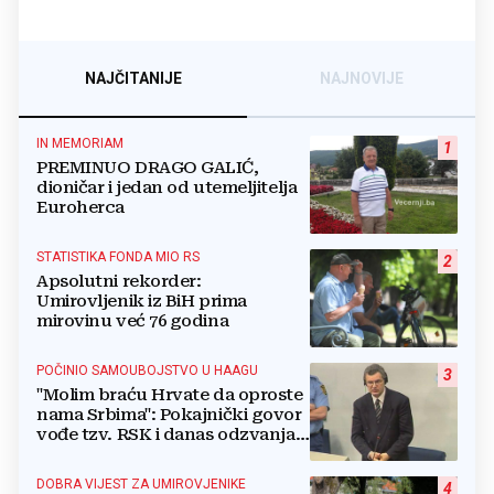
NAJČITANIJE
NAJNOVIJE
IN MEMORIAM
1
PREMINUO DRAGO GALIĆ,
dioničar i jedan od utemeljitelja
Euroherca
STATISTIKA FONDA MIO RS
2
Apsolutni rekorder:
Umirovljenik iz BiH prima
mirovinu već 76 godina
POČINIO SAMOUBOJSTVO U HAAGU
3
"Molim braću Hrvate da oproste
nama Srbima": Pokajnički govor
vođe tzv. RSK i danas odzvanja
na obljetnicu Oluje
DOBRA VIJEST ZA UMIROVJENIKE
4