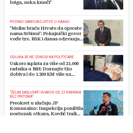
briga, neka kmeči"
POČINIO SAMOUBOJSTVO U HAAGU
"Molim braću Hrvate da oproste
nama Srbima": Pokajnički govor
vođe tzv. RSK i danas odzvanja
na obljetnicu Oluje
ODLUKA SE NE ODNOSI NA POLITIČARE
Uskoro isplata za više od 21.000
radnika u BiH: Doznajte tko
dobiva i do 1.200 KM više uz
srpanjsku plaću
"ŽELIM SASLUŠATI SVAKOG OD 22 RADNIKA
BEZ PRITISKA“
Preokret u slučaju JP
Komunalno: Inspekcija poništila
postupak otkaza, Kordić traži
pojedinačne razgovore s
radnicima
OD MORA PREMA PLANINI