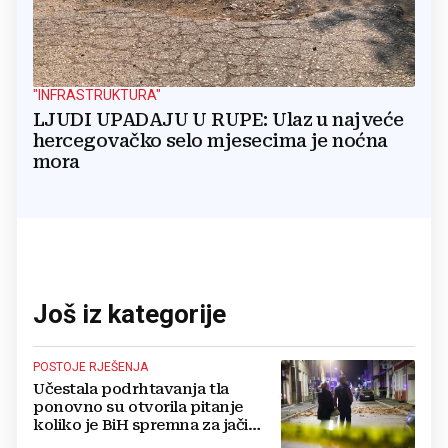
"INFRASTRUKTURA"
LJUDI UPADAJU U RUPE: Ulaz u najveće
hercegovačko selo mjesecima je noćna
mora
Još iz kategorije
POSTOJE RJEŠENJA
Učestala podrhtavanja tla
ponovno su otvorila pitanje
koliko je BiH spremna za jači
potres