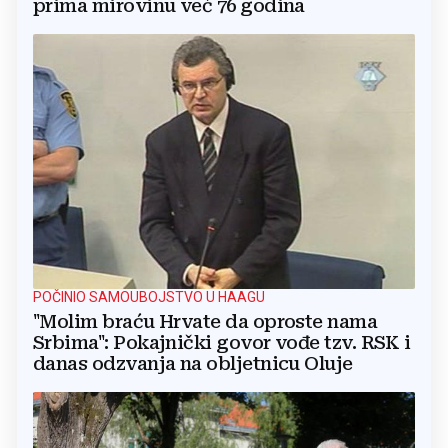
prima mirovinu već 76 godina
POČINIO SAMOUBOJSTVO U HAAGU
"Molim braću Hrvate da oproste nama
Srbima": Pokajnički govor vođe tzv. RSK i
danas odzvanja na obljetnicu Oluje