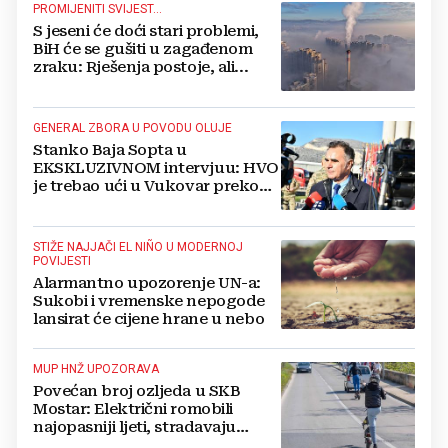
PROMIJENITI SVIJEST...
S jeseni će doći stari problemi,
BiH će se gušiti u zagađenom
zraku: Rješenja postoje, ali...
GENERAL ZBORA U POVODU OLUJE
Stanko Baja Sopta u
EKSKLUZIVNOM intervjuu: HVO
je trebao ući u Vukovar preko
Marinaca, Bogdanovaca i
Bršadina
STIŽE NAJJAČI EL NIÑO U MODERNOJ
POVIJESTI
Alarmantno upozorenje UN-a:
Sukobi i vremenske nepogode
lansirat će cijene hrane u nebo
MUP HNŽ UPOZORAVA
Povećan broj ozljeda u SKB
Mostar: Električni romobili
najopasniji ljeti, stradavaju
uglavnom djeca