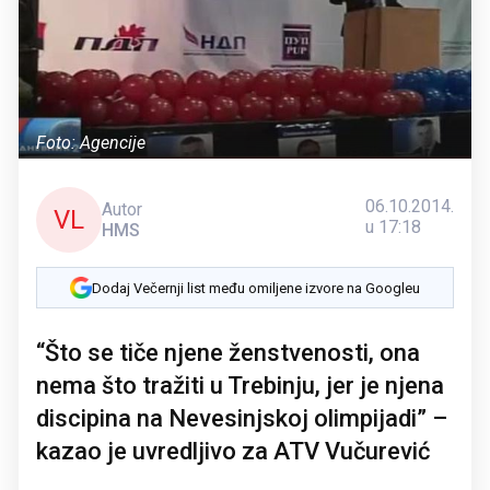
Foto: Agencije
06.10.2014.
Autor
VL
u 17:18
HMS
Dodaj Večernji list među omiljene izvore na Googleu
“Što se tiče njene ženstvenosti, ona
nema što tražiti u Trebinju, jer je njena
discipina na Nevesinjskoj olimpijadi” –
kazao je uvredljivo za ATV Vučurević