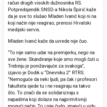
račun drugih visokih dužnosnika RS.
Potpredsjendik SNSD-a Nikola Špirić kaže
da je sve to slušao Mladen Ivanić koji ni na
koji način nije reagirao, prenosi Hrvatski
medijski servis.
Mladen Ivanić kaže da uvrede nije čuo.
“To nije samo udar na premijerku, nego na
sve žene. Skandiranje koje smo mogli čuti u
Trebinju je ponižavajuće za svakoga”,
izjavio je Dodik u “Dnevniku 2” RTRS.
“Nemoguće da neki ljudi, pa čak i profesori
fakulteta sjede tu i ne reagiraju na takvo
što. To znači da se solidariziraju s
napadima koji dolaze na najprimitivniji
mogući način. To i nije čudo, imajući u vidu