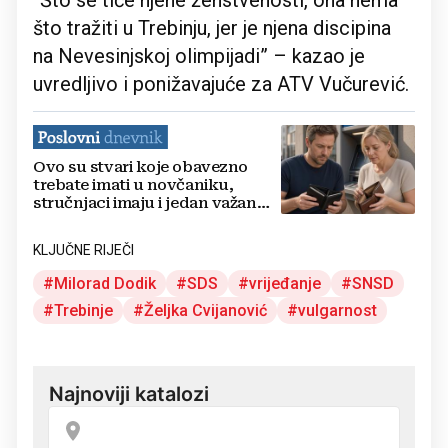
“Što se tiče njene ženstvenosti, ona nema
što tražiti u Trebinju, jer je njena discipina
na Nevesinjskoj olimpijadi” – kazao je
uvredljivo i ponižavajuće za ATV Vučurević.
Ovo su stvari koje obavezno
trebate imati u novčaniku,
stručnjaci imaju i jedan važan
savjet
KLJUČNE RIJEČI
Milorad Dodik
SDS
vrijeđanje
SNSD
Trebinje
Željka Cvijanović
vulgarnost