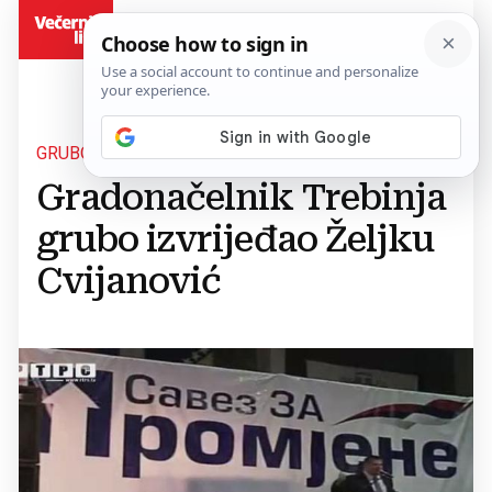
BiH
GRUBO PONIZIO ŽENU
Gradonačelnik Trebinja
grubo izvrijeđao Željku
Cvijanović