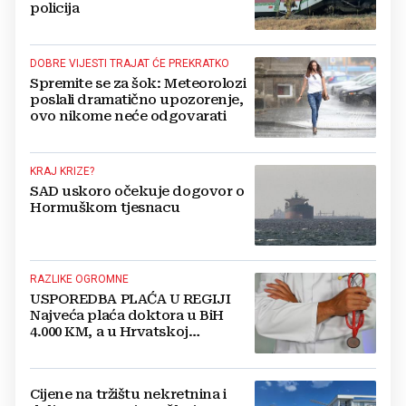
policija
DOBRE VIJESTI TRAJAT ĆE PREKRATKO
Spremite se za šok: Meteorolozi
poslali dramatično upozorenje,
ovo nikome neće odgovarati
KRAJ KRIZE?
SAD uskoro očekuje dogovor o
Hormuškom tjesnacu
RAZLIKE OGROMNE
USPOREDBA PLAĆA U REGIJI
Najveća plaća doktora u BiH
4.000 KM, a u Hrvatskoj
najmanja 3.000 eura
Cijene na tržištu nekretnina i