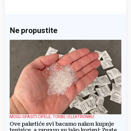
Ne propustite
MOGU SPASITI CIPELE, TORBE I ELEKTRONIKU
Ove paketiće svi bacamo nakon kupnje
tenisice, a zapravo su jako korisni: Znate