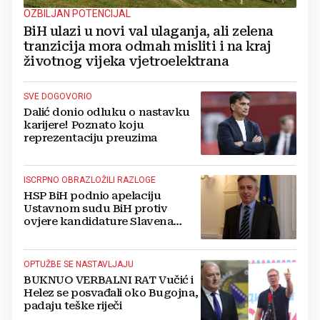
OZBILJAN POTENCIJAL
BiH ulazi u novi val ulaganja, ali zelena
tranzicija mora odmah misliti i na kraj
životnog vijeka vjetroelektrana
SVE DOGOVORIO
Dalić donio odluku o nastavku
karijere! Poznato koju
reprezentaciju preuzima
ISCRPNO OBRAZLOŽILI RAZLOGE
HSP BiH podnio apelaciju
Ustavnom sudu BiH protiv
ovjere kandidature Slavena
Kovačevića
OPTUŽBE SE NASTAVLJAJU
BUKNUO VERBALNI RAT Vučić i
Helez se posvađali oko Bugojna,
padaju teške riječi