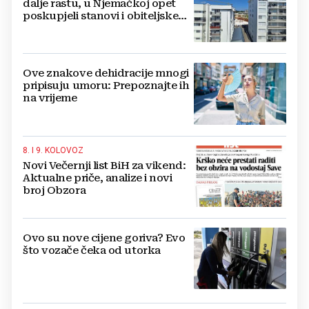
dalje rastu, u Njemačkoj opet
poskupjeli stanovi i obiteljske
kuće
Ove znakove dehidracije mnogi
pripisuju umoru: Prepoznajte ih
na vrijeme
8. I 9. KOLOVOZ
Novi Večernji list BiH za vikend:
Aktualne priče, analize i novi
broj Obzora
Ovo su nove cijene goriva? Evo
što vozače čeka od utorka