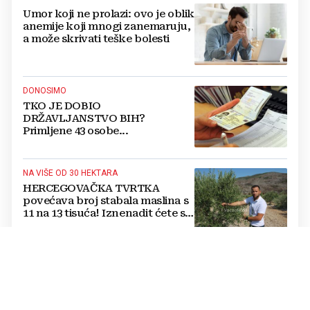
Umor koji ne prolazi: ovo je oblik
anemije koji mnogi zanemaruju,
a može skrivati teške bolesti
DONOSIMO
TKO JE DOBIO
DRŽAVLJANSTVO BIH?
Primljene 43 osobe...
NA VIŠE OD 30 HEKTARA
HERCEGOVAČKA TVRTKA
povećava broj stabala maslina s
11 na 13 tisuća! Iznenadit ćete se
kako ih štite
Jednostavan trik mesara otkriva
je li piletina doista svježa:
Provjerite ovo prije kupnje