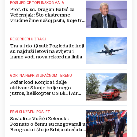
POSLJEDICE TOPLINSKOG VALA
Prof. dr. sc. Dragan Babić za
Večernjak: Što ekstremne
vrućine čine našoj psihi, koje tri
namirnice trebamo jesti, kako se
boriti...
REKORDERI U ZRAKU
Traju i do 19 sati: Pogledajte koji
su najduži letovi na svijetu i
kamo vodi nova rekordna linija
GORI NA NEPRISTUPAČNOM TERENU
Požar kod Konjica i dalje
aktivan: Stanje bolje nego
jutros, helikopter OS BiH i Air
Tractori pomogli u gašenju
PRVI SLUŽBENI POSJET
Sastali se Vučić i Zelenski:
Poznato o čemu su razgovarali u
Beogradu i što je Srbija obećala
Ukrajini