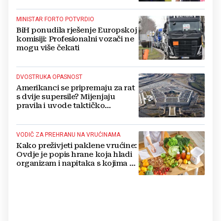
MINISTAR FORTO POTVRDIO
BiH ponudila rješenje Europskoj
komisiji: Profesionalni vozači ne
mogu više čekati
DVOSTRUKA OPASNOST
Amerikanci se pripremaju za rat
s dvije supersile? Mijenjaju
pravila i uvode taktičko
nuklearno oružje
VODIČ ZA PREHRANU NA VRUĆINAMA
Kako preživjeti paklene vrućine:
Ovdje je popis hrane koja hladi
organizam i napitaka s kojima si
činite 'medvjeđu uslugu'