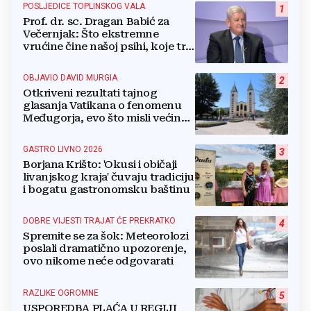
POSLJEDICE TOPLINSKOG VALA
1
Prof. dr. sc. Dragan Babić za
Večernjak: Što ekstremne
vrućine čine našoj psihi, koje tri
namirnice trebamo jesti, kako se
boriti...
OBJAVIO DAVID MURGIA
2
Otkriveni rezultati tajnog
glasanja Vatikana o fenomenu
Međugorja, evo što misli većina
crkevnih dužnosnika
GASTRO LIVNO 2026
3
Borjana Krišto: 'Okusi i običaji
livanjskog kraja' čuvaju tradiciju
i bogatu gastronomsku baštinu
DOBRE VIJESTI TRAJAT ĆE PREKRATKO
4
Spremite se za šok: Meteorolozi
poslali dramatično upozorenje,
ovo nikome neće odgovarati
RAZLIKE OGROMNE
5
USPOREDBA PLAĆA U REGIJI