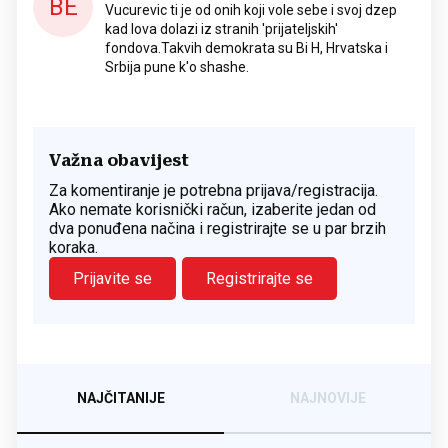
BE
Vucurevic ti je od onih koji vole sebe i svoj dzep
kad lova dolazi iz stranih 'prijateljskih'
fondova.Takvih demokrata su Bi H, Hrvatska i
Srbija pune k'o shashe.
Važna obavijest
Za komentiranje je potrebna prijava/registracija.
Ako nemate korisnički račun, izaberite jedan od
dva ponuđena načina i registrirajte se u par brzih
koraka.
Prijavite se
Registrirajte se
NAJČITANIJE
NAJNOVIJE