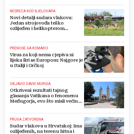
NESREĆA KOD BJELOVARA
Novi detalji sudara vlakova:
Jedan strojovođa teško
ozlijeđen i helikopterom
prebačen na Rebro, drugi u
velikom šoku
PRENOSE GA KOMARCI
Virus za koji nema cjepiva ni
lijeka širi se Europom: Najgore je
u Italiji i Grčkoj
OBJAVIO DAVID MURGIA
Otkriveni rezultati tajnog
glasanja Vatikana o fenomenu
Međugorja, evo što misli većina
crkevnih dužnosnika
PRUGA ZATVORENA
Sudar vlakova u Hrvatskoj: Ima
ozlijeđenih, na terenu hitna i