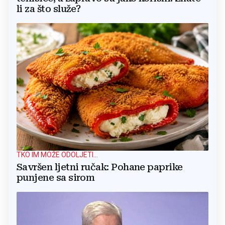
li za što služe?
TKO IM MOŽE ODOLJETI...
Savršen ljetni ručak: Pohane paprike
punjene sa sirom