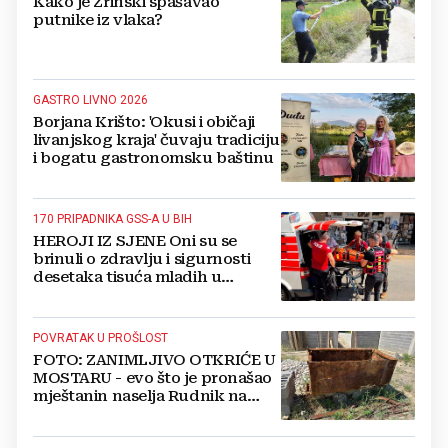
Kako je Zrinski spašavao
putnike iz vlaka?
GASTRO LIVNO 2026
Borjana Krišto: 'Okusi i običaji
livanjskog kraja' čuvaju tradiciju
i bogatu gastronomsku baštinu
170 PRIPADNIKA GSS-A U BIH
HEROJI IZ SJENE Oni su se
brinuli o zdravlju i sigurnosti
desetaka tisuća mladih u
Međugorju. DONOSIMO
FOTOGRAFIJE
POVRATAK U PROŠLOST
FOTO: ZANIMLJIVO OTKRIĆE U
MOSTARU - evo što je pronašao
mještanin naselja Rudnik na
svome imanju