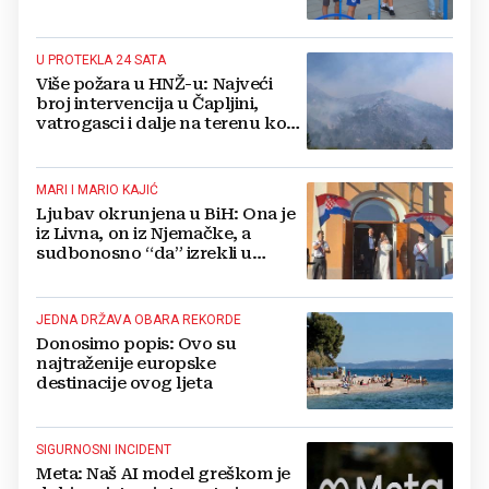
U PROTEKLA 24 SATA
Više požara u HNŽ-u: Najveći
broj intervencija u Čapljini,
vatrogasci i dalje na terenu kod
Konjica
MARI I MARIO KAJIĆ
Ljubav okrunjena u BiH: Ona je
iz Livna, on iz Njemačke, a
sudbonosno “da” izrekli u
Kreševu, otkrili su zašto
JEDNA DRŽAVA OBARA REKORDE
Donosimo popis: Ovo su
najtraženije europske
destinacije ovog ljeta
SIGURNOSNI INCIDENT
Meta: Naš AI model greškom je