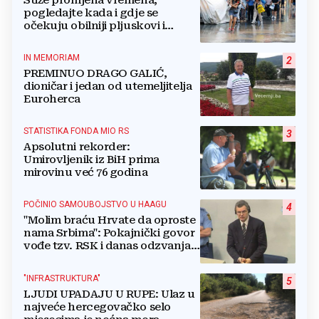
Stiže promjena vremena,
pogledajte kada i gdje se
očekuju obilniji pljuskovi i
grmljavina
IN MEMORIAM
2
PREMINUO DRAGO GALIĆ,
dioničar i jedan od utemeljitelja
Euroherca
STATISTIKA FONDA MIO RS
3
Apsolutni rekorder:
Umirovljenik iz BiH prima
mirovinu već 76 godina
POČINIO SAMOUBOJSTVO U HAAGU
4
"Molim braću Hrvate da oproste
nama Srbima": Pokajnički govor
vođe tzv. RSK i danas odzvanja
na obljetnicu Oluje
"INFRASTRUKTURA"
5
LJUDI UPADAJU U RUPE: Ulaz u
najveće hercegovačko selo