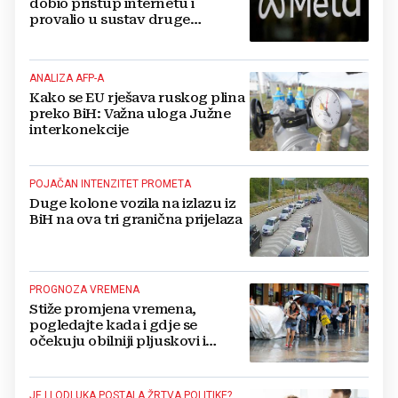
dobio pristup internetu i
provalio u sustav druge
kompanije
ANALIZA AFP-A
Kako se EU rješava ruskog plina
preko BiH: Važna uloga Južne
interkonekcije
POJAČAN INTENZITET PROMETA
Duge kolone vozila na izlazu iz
BiH na ova tri granična prijelaza
PROGNOZA VREMENA
Stiže promjena vremena,
pogledajte kada i gdje se
očekuju obilniji pljuskovi i
grmljavina
JE LI ODLUKA POSTALA ŽRTVA POLITIKE?