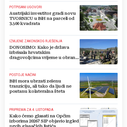
POTPISANI UGOVORI
Austrijski investitor gradi novu
TVORNICU u BiH na parceli od
3.500 kvadrata
IZMJENE ZAKONSKOG RJEŠENJA
DONOSIMO: Kako je država
izbrisala hrvatskim
dragovoljcima vrijeme u obrani
BiH
POSTOJE NAČINI
BiH mora ubrzati zelenu
tranziciju, ali tako da ljudi ne
postanu kolateralna šteta
PRIPREMA ZA 4. LISTOPADA
Kako ćemo glasati na Općim
izborima 2026? SIP objavio izgled
prvih glasačkih listića