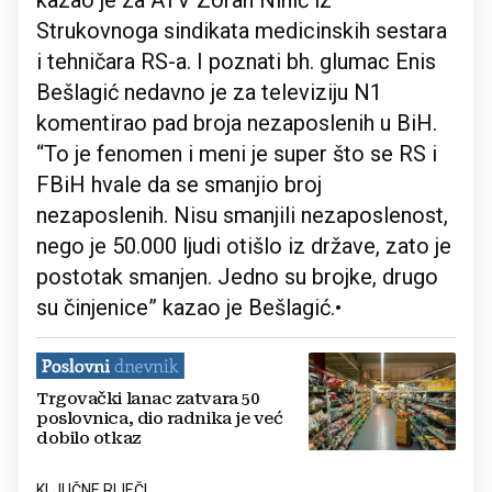
kazao je za ATV Zoran Ninić iz
Strukovnoga sindikata medicinskih sestara
i tehničara RS-a. I poznati bh. glumac Enis
Bešlagić nedavno je za televiziju N1
komentirao pad broja nezaposlenih u BiH.
“To je fenomen i meni je super što se RS i
FBiH hvale da se smanjio broj
nezaposlenih. Nisu smanjili nezaposlenost,
nego je 50.000 ljudi otišlo iz države, zato je
postotak smanjen. Jedno su brojke, drugo
su činjenice” kazao je Bešlagić.•
Trgovački lanac zatvara 50
poslovnica, dio radnika je već
dobilo otkaz
KLJUČNE RIJEČI