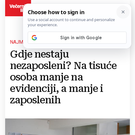
BiH
NAJMANJE NEZAPOSLENIH U POVIJESTI RS
Gdje nestaju
nezaposleni? Na tisuće
osoba manje na
evidenciji, a manje i
zaposlenih