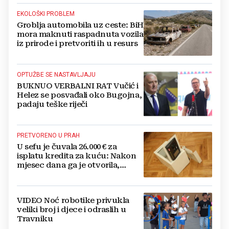
EKOLOŠKI PROBLEM
Groblja automobila uz ceste: BiH
mora maknuti raspadnuta vozila
iz prirode i pretvoriti ih u resurs
OPTUŽBE SE NASTAVLJAJU
BUKNUO VERBALNI RAT Vučić i
Helez se posvađali oko Bugojna,
padaju teške riječi
PRETVORENO U PRAH
U sefu je čuvala 26.000 € za
isplatu kredita za kuću: Nakon
mjesec dana ga je otvorila,
pozlilo joj je
VIDEO Noć robotike privukla
veliki broj i djece i odraslih u
Travniku