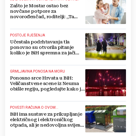
Zašto je Mostar ostao bez
novčane potpore za
novorođenčad, roditelji: „Ta
pomoć nam je itekako
potrebna“
POSTOJE RJEŠENJA
Učestala podrhtavanja tla
ponovno su otvorila pitanje
koliko je BiH spremna za jači
potres
GRMLJAVINA PONOSA NA MORU
Ponosno srce Hrvata u BiH:
Veličanstvene scene iz Neuma
obišle regiju, pogledajte kako je
proslavljena "Oluja"
POVESTI RAČUNA O OVOM...
BiH ima sustave za prikupljanje
električnog i elektroničkog
otpada, ali je nedovoljna svijest
najveći problem