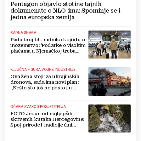
Pentagon objavio stotine tajnih
dokumenate o NLO-ima: Spominje se i
jedna europska zemlja
RADNA SNAGA
Pada broj bh. radnika koji idu u
inozemstvo: 'Podatke o visokim
plaćama u Njemačkoj treba
gledati s rezervom'
KLJUČNA FIGURA VOJNE INDUSTRIJE
Ova žena stoji iza ukrajinskih
dronova, sada ima novi plan:
„Nešto što još ne postoji u
svijetu“
OČARA SVAKOG POSJETITELJA
FOTO Jedan od najljepših
skrivenih kutaka Hercegovine:
Spoj prirode i tradicije čini
Koćušu jedinstvenom
destinacijom