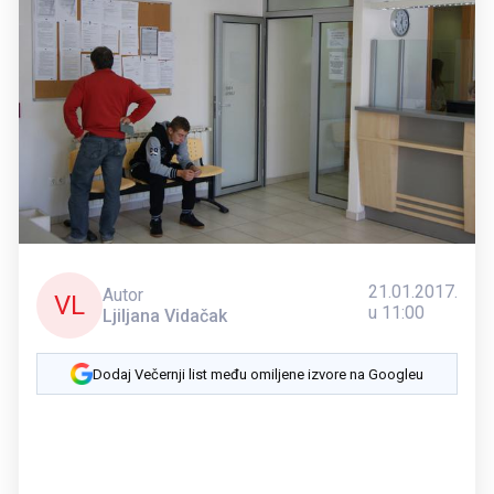
21.01.2017.
Autor
VL
u 11:00
Ljiljana Vidačak
Dodaj Večernji list među omiljene izvore na Googleu