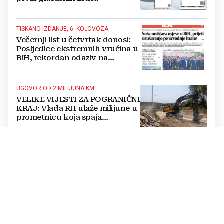
TISKANO IZDANJE, 6. KOLOVOZA
Večernji list u četvrtak donosi:
Posljedice ekstremnih vrućina u
BiH, rekordan odaziv na
Mladifestu, njemački projekt u
Grudama s plaćom od 2500 KM
UGOVOR OD 2 MILIJUNA KM
VELIKE VIJESTI ZA POGRANIČNI
KRAJ: Vlada RH ulaže milijune u
prometnicu koja spaja
Hercegovinu i Hrvatsku
OPĆE ZNANJE
"Dragi Nedime, što ja znam kad
je Velika Gospa?: Sladić najavio
prognozu pa dobio kritike
RIZIK OD POPLAVA
BiH mora ulagati u prevenciju,