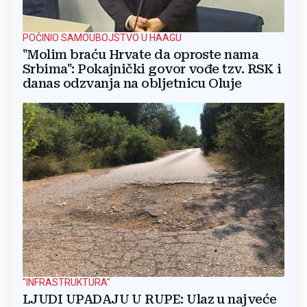
POČINIO SAMOUBOJSTVO U HAAGU
"Molim braću Hrvate da oproste nama
Srbima": Pokajnički govor vođe tzv. RSK i
danas odzvanja na obljetnicu Oluje
"INFRASTRUKTURA"
LJUDI UPADAJU U RUPE: Ulaz u najveće