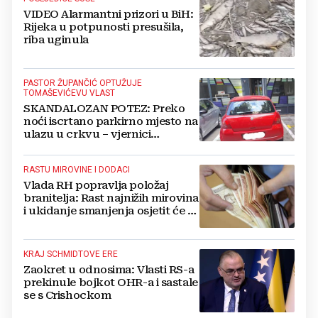
VIDEO Alarmantni prizori u BiH:
Rijeka u potpunosti presušila,
riba uginula
PASTOR ŽUPANČIĆ OPTUŽUJE
TOMAŠEVIĆEVU VLAST
SKANDALOZAN POTEZ: Preko
noći iscrtano parkirno mjesto na
ulazu u crkvu – vjernici
preskaču preko automobila
RASTU MIROVINE I DODACI
Vlada RH popravlja položaj
branitelja: Rast najnižih mirovina
i ukidanje smanjenja osjetit će se
i u BiH
KRAJ SCHMIDTOVE ERE
Zaokret u odnosima: Vlasti RS-a
prekinule bojkot OHR-a i sastale
se s Crishockom