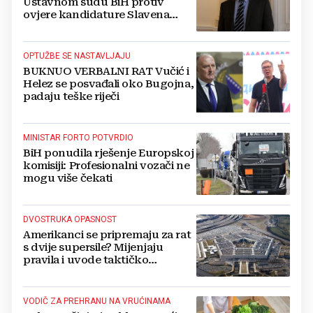
Ustavnom sudu BiH protiv
ovjere kandidature Slavena
Kovačevića
OPTUŽBE SE NASTAVLJAJU
BUKNUO VERBALNI RAT Vučić i
Helez se posvađali oko Bugojna,
padaju teške riječi
MINISTAR FORTO POTVRDIO
BiH ponudila rješenje Europskoj
komisiji: Profesionalni vozači ne
mogu više čekati
DVOSTRUKA OPASNOST
Amerikanci se pripremaju za rat
s dvije supersile? Mijenjaju
pravila i uvode taktičko
nuklearno oružje
VODIČ ZA PREHRANU NA VRUĆINAMA