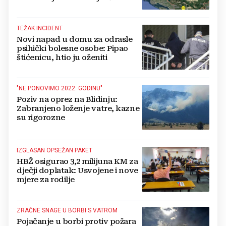
gradova u BiH?
TEŽAK INCIDENT
Novi napad u domu za odrasle
psihički bolesne osobe: Pipao
štićenicu, htio ju oženiti
"NE PONOVIMO 2022. GODINU"
Poziv na oprez na Blidinju:
Zabranjeno loženje vatre, kazne
su rigorozne
IZGLASAN OPSEŽAN PAKET
HBŽ osigurao 3,2 milijuna KM za
dječji doplatak: Usvojene i nove
mjere za rodilje
ZRAČNE SNAGE U BORBI S VATROM
Pojačanje u borbi protiv požara