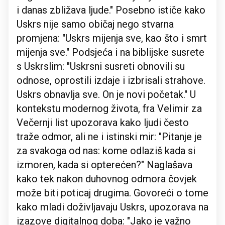
i danas zbližava ljude." Posebno ističe kako
Uskrs nije samo običaj nego stvarna
promjena: "Uskrs mijenja sve, kao što i smrt
mijenja sve." Podsjeća i na biblijske susrete
s Uskrslim: "Uskrsni susreti obnovili su
odnose, oprostili izdaje i izbrisali strahove.
Uskrs obnavlja sve. On je novi početak." U
kontekstu modernog života, fra Velimir za
Večernji list upozorava kako ljudi često
traže odmor, ali ne i istinski mir: "Pitanje je
za svakoga od nas: kome odlaziš kada si
izmoren, kada si opterećen?" Naglašava
kako tek nakon duhovnog odmora čovjek
može biti poticaj drugima. Govoreći o tome
kako mladi doživljavaju Uskrs, upozorava na
izazove digitalnog doba: "Jako je važno