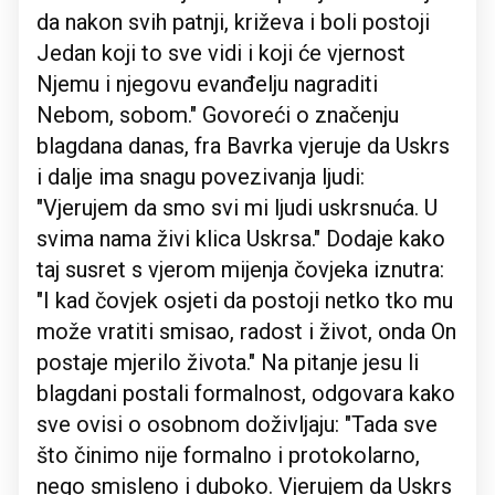
da nakon svih patnji, križeva i boli postoji
Jedan koji to sve vidi i koji će vjernost
Njemu i njegovu evanđelju nagraditi
Nebom, sobom." Govoreći o značenju
blagdana danas, fra Bavrka vjeruje da Uskrs
i dalje ima snagu povezivanja ljudi:
"Vjerujem da smo svi mi ljudi uskrsnuća. U
svima nama živi klica Uskrsa." Dodaje kako
taj susret s vjerom mijenja čovjeka iznutra:
"I kad čovjek osjeti da postoji netko tko mu
može vratiti smisao, radost i život, onda On
postaje mjerilo života." Na pitanje jesu li
blagdani postali formalnost, odgovara kako
sve ovisi o osobnom doživljaju: "Tada sve
što činimo nije formalno i protokolarno,
nego smisleno i duboko. Vjerujem da Uskrs