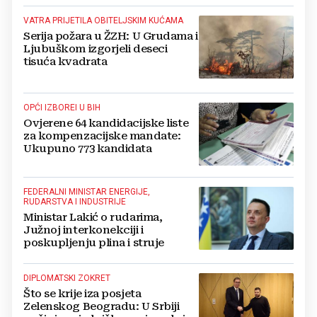
VATRA PRIJETILA OBITELJSKIM KUĆAMA
Serija požara u ŽZH: U Grudama i
Ljubuškom izgorjeli deseci
tisuća kvadrata
OPĆI IZBOREI U BIH
Ovjerene 64 kandidacijske liste
za kompenzacijske mandate:
Ukupuno 773 kandidata
FEDERALNI MINISTAR ENERGIJE,
RUDARSTVA I INDUSTRIJE
Ministar Lakić o rudarima,
Južnoj interkonekciji i
poskupljenju plina i struje
DIPLOMATSKI ZOKRET
Što se krije iza posjeta
Zelenskog Beogradu: U Srbiji