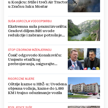
u Konjicu: Stiže i treći Air Tractor
u Zračnu luku Mostar
SUŠA UGROZILA VODOOPSKRBU
Ekstremna suša prazni izvorišta:
Gradovi diljem BiH uvode
redukcije i zabrane potrošnje
vode, posebno teško u
Hercegovini
STOP IZBORNOM INŽENJERINGU
Ćosić odgovorio Konakoviću:
Umjesto etničkog
prebrojavanja, osigurajte
stvarnu ravnopravnost Hrvata
RIGOROZNE MJERE
Oštrije kazne u HBŽ-u: Uvedena
objesna vožnja, kazne do 5.000
KM i trajno oduzimanje vozila
POSLJEDICE SUŠE