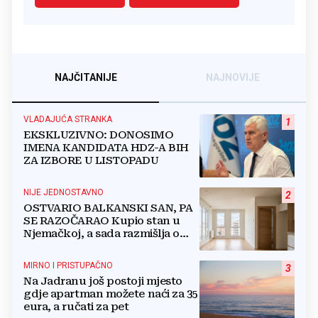
NAJČITANIJE
NAJNOVIJE
VLADAJUĆA STRANKA
1
EKSKLUZIVNO: DONOSIMO
IMENA KANDIDATA HDZ-A BIH
ZA IZBORE U LISTOPADU
NIJE JEDNOSTAVNO
2
OSTVARIO BALKANSKI SAN, PA
SE RAZOČARAO Kupio stan u
Njemačkoj, a sada razmišlja o
povratku
MIRNO I PRISTUPAČNO
3
Na Jadranu još postoji mjesto
gdje apartman možete naći za 35
eura, a ručati za pet