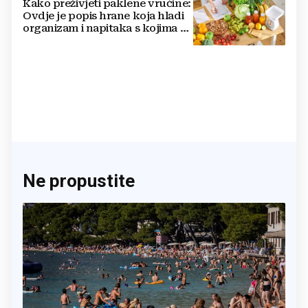
Kako preživjeti paklene vrućine:
Ovdje je popis hrane koja hladi
organizam i napitaka s kojima si
činite 'medvjeđu uslugu'
Ne propustite