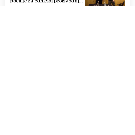
počinje zajednička proizvodnja
oružja i dronova za Ukrajinu?
VLADAJUĆA STRANKA
EKSKLUZIVNO: DONOSIMO
IMENA KANDIDATA HDZ-A BIH
ZA IZBORE U LISTOPADU
ŠIRI SE MREŽAMA
VIDEO Je li ovo najdramatičnija
snimka potresa? Pogledajte
reakciju liječnika usred
operacije
PODRHTAVANJE TLA
Potres pogodio BiH: 'Probudio
me iz sna, krevet se zatresao'
PRIPREMITE SE
Velike promjene na Gmailu: