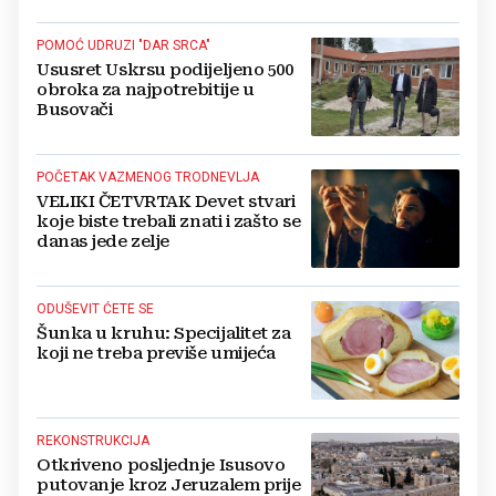
POMOĆ UDRUZI "DAR SRCA"
Ususret Uskrsu podijeljeno 500
obroka za najpotrebitije u
Busovači
POČETAK VAZMENOG TRODNEVLJA
VELIKI ČETVRTAK Devet stvari
koje biste trebali znati i zašto se
danas jede zelje
ODUŠEVIT ĆETE SE
Šunka u kruhu: Specijalitet za
koji ne treba previše umijeća
REKONSTRUKCIJA
Otkriveno posljednje Isusovo
putovanje kroz Jeruzalem prije