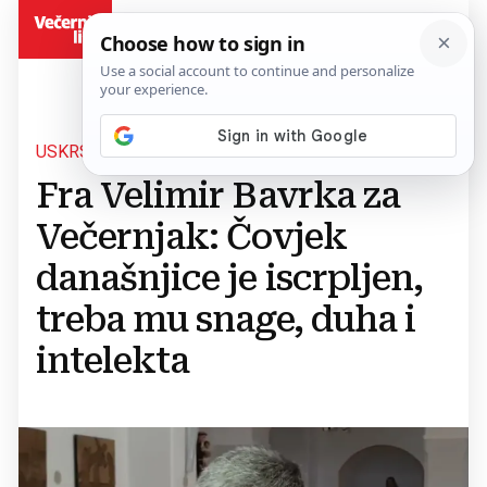
BiH
USKRS IMA SNAGU POVEZIVANJA LJUDI
Fra Velimir Bavrka za
Večernjak: Čovjek
današnjice je iscrpljen,
treba mu snage, duha i
intelekta