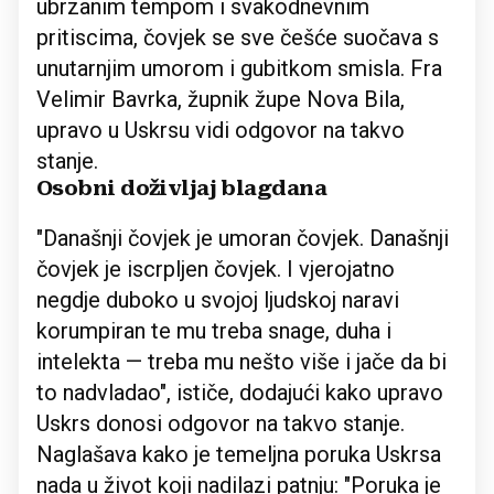
ubrzanim tempom i svakodnevnim
pritiscima, čovjek se sve češće suočava s
unutarnjim umorom i gubitkom smisla. Fra
Velimir Bavrka, župnik župe Nova Bila,
upravo u Uskrsu vidi odgovor na takvo
stanje.
Osobni doživljaj blagdana
"Današnji čovjek je umoran čovjek. Današnji
čovjek je iscrpljen čovjek. I vjerojatno
negdje duboko u svojoj ljudskoj naravi
korumpiran te mu treba snage, duha i
intelekta — treba mu nešto više i jače da bi
to nadvladao", ističe, dodajući kako upravo
Uskrs donosi odgovor na takvo stanje.
Naglašava kako je temeljna poruka Uskrsa
nada u život koji nadilazi patnju: "Poruka je