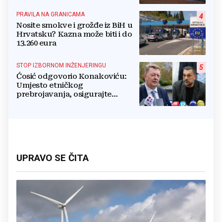
PRAVILA NA GRANICAMA
4
Nosite smokve i grožđe iz BiH u
Hrvatsku? Kazna može biti i do
13.260 eura
STOP IZBORNOM INŽENJERINGU
5
Ćosić odgovorio Konakoviću:
Umjesto etničkog
prebrojavanja, osigurajte
stvarnu ravnopravnost Hrvata
UPRAVO SE ČITA