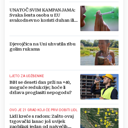
UNATOČ SVIM KAMPANJAMA:
Svaka šesta osoba u EU
svakodnevno koristi duhan ili
srodne proizvode
Djevojčica na Uni uhvatila ribu
golim rukama
LJETO ZA UDŽBENIKE
BiH se deseti dan prži na +40,
moguće redukcije; hoće li
država proglasiti nepogodu?
OVO JE 21 GRAD KOJI ĆE PRVI DOBITI LIDL
Lidl kreće s radom: Zašto ovaj
trgovački lanac još uvijek
zaobilazi jedan od najvećih