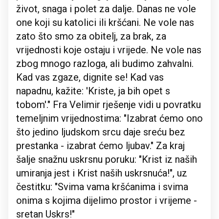
život, snaga i polet za dalje. Danas ne vole
one koji su katolici ili kršćani. Ne vole nas
zato što smo za obitelj, za brak, za
vrijednosti koje ostaju i vrijede. Ne vole nas
zbog mnogo razloga, ali budimo zahvalni.
Kad vas zgaze, dignite se! Kad vas
napadnu, kažite: 'Kriste, ja bih opet s
tobom'." Fra Velimir rješenje vidi u povratku
temeljnim vrijednostima: "Izabrat ćemo ono
što jedino ljudskom srcu daje sreću bez
prestanka - izabrat ćemo ljubav." Za kraj
šalje snažnu uskrsnu poruku: "Krist iz naših
umiranja jest i Krist naših uskrsnuća!", uz
čestitku: "Svima vama kršćanima i svima
onima s kojima dijelimo prostor i vrijeme -
sretan Uskrs!"