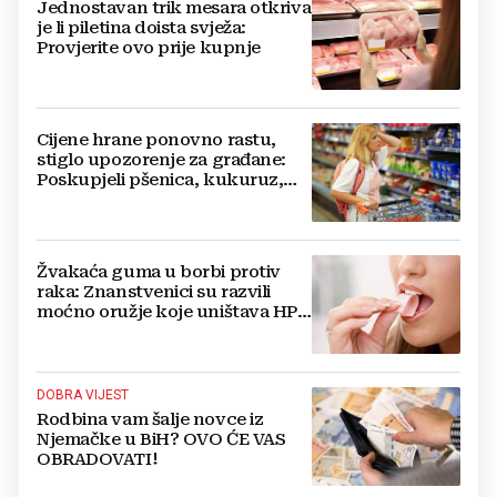
Jednostavan trik mesara otkriva
je li piletina doista svježa:
Provjerite ovo prije kupnje
Cijene hrane ponovno rastu,
stiglo upozorenje za građane:
Poskupjeli pšenica, kukuruz,
šećer i biljna ulja
Žvakaća guma u borbi protiv
raka: Znanstvenici su razvili
moćno oružje koje uništava HPV
i bakterije
DOBRA VIJEST
Rodbina vam šalje novce iz
Njemačke u BiH? OVO ĆE VAS
OBRADOVATI!