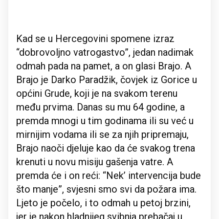
Kad se u Hercegovini spomene izraz
“dobrovoljno vatrogastvo”, jedan nadimak
odmah pada na pamet, a on glasi Brajo. A
Brajo je Darko Paradžik, čovjek iz Gorice u
općini Grude, koji je na svakom terenu
među prvima. Danas su mu 64 godine, a
premda mnogi u tim godinama ili su već u
mirnijim vodama ili se za njih pripremaju,
Brajo naoči djeluje kao da će svakog trena
krenuti u novu misiju gašenja vatre. A
premda će i on reći: “Nek’ intervencija bude
što manje”, svjesni smo svi da požara ima.
Ljeto je počelo, i to odmah u petoj brzini,
jer je nakon hladnijeg svibnja prebačaj u