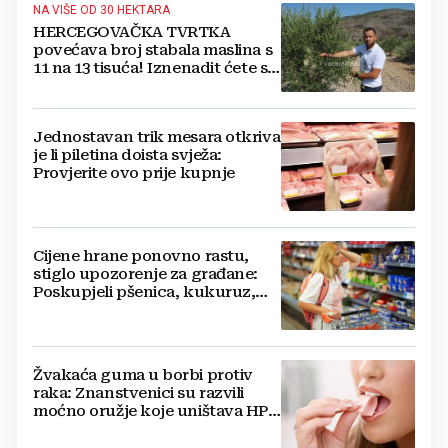
NA VIŠE OD 30 HEKTARA
HERCEGOVAČKA TVRTKA
povećava broj stabala maslina s
11 na 13 tisuća! Iznenadit ćete se
kako ih štite
Jednostavan trik mesara otkriva
je li piletina doista svježa:
Provjerite ovo prije kupnje
Cijene hrane ponovno rastu,
stiglo upozorenje za građane:
Poskupjeli pšenica, kukuruz,
šećer i biljna ulja
Žvakaća guma u borbi protiv
raka: Znanstvenici su razvili
moćno oružje koje uništava HPV
i bakterije