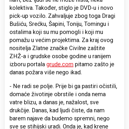
kolektiva. Također, stiglo je DVD-u i novo
pick-up vozilo. Zahvaljuje zbog toga Dragi
Bušiću, Srećku, Šapini, Toniju, Tomingu i
ostalima koji su mu pomogli i koji mu
pomažu u većim projektima. Za kraj ovog
nositelja Zlatne značke Civilne zaštite
ZHŽ-a i grudske osobe godine u ranijem
izboru portala
grude.com
pitamo zašto je
danas požara više nego ikad.
- Ne radi se polje. Prije bi ga pastiri očistili,
domaće životinje obrstile i onda nema
vatre blizu, a danas je, nažalost, sve
drukčije. Danas, kad ljudi čiste, da nam
barem najave da budemo spremni, nego
sve se stihijski uradi. Onda je, kad krene