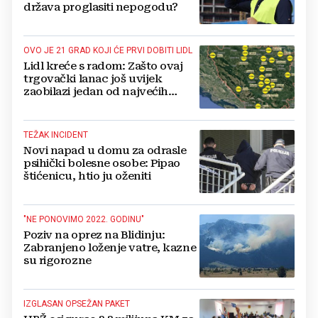
država proglasiti nepogodu?
OVO JE 21 GRAD KOJI ĆE PRVI DOBITI LIDL
Lidl kreće s radom: Zašto ovaj
trgovački lanac još uvijek
zaobilazi jedan od najvećih
gradova u BiH?
TEŽAK INCIDENT
Novi napad u domu za odrasle
psihički bolesne osobe: Pipao
štićenicu, htio ju oženiti
"NE PONOVIMO 2022. GODINU"
Poziv na oprez na Blidinju:
Zabranjeno loženje vatre, kazne
su rigorozne
IZGLASAN OPSEŽAN PAKET