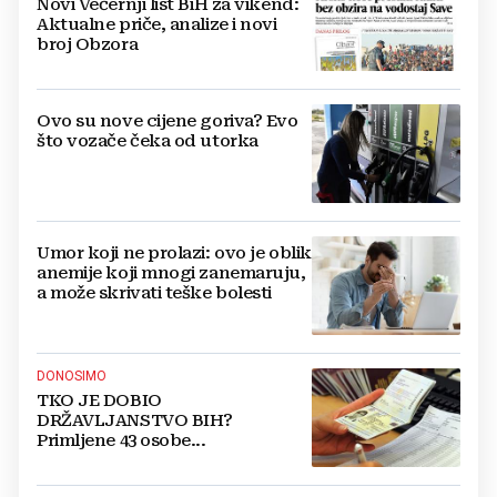
Novi Večernji list BiH za vikend:
Aktualne priče, analize i novi
broj Obzora
Ovo su nove cijene goriva? Evo
što vozače čeka od utorka
Umor koji ne prolazi: ovo je oblik
anemije koji mnogi zanemaruju,
a može skrivati teške bolesti
DONOSIMO
TKO JE DOBIO
DRŽAVLJANSTVO BIH?
Primljene 43 osobe...