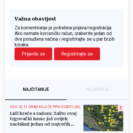
Važna obavijest
Za komentiranje je potrebna prijava/registracija.
Ako nemate korisnički račun, izaberite jedan od
dva ponuđena načina i registrirajte se u par brzih
koraka.
Prijavite se
Registrirajte se
NAJČITANIJE
NAJNOVIJE
OVO JE 21 GRAD KOJI ĆE PRVI DOBITI LIDL
1
Lidl kreće s radom: Zašto ovaj
trgovački lanac još uvijek
zaobilazi jedan od najvećih
gradova u BiH?