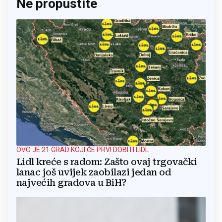
Ne propustite
OVO JE 21 GRAD KOJI ĆE PRVI DOBITI LIDL
Lidl kreće s radom: Zašto ovaj trgovački
lanac još uvijek zaobilazi jedan od
najvećih gradova u BiH?