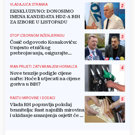
VLADAJUĆA STRANKA
2
EKSKLUZIVNO: DONOSIMO
IMENA KANDIDATA HDZ-A BIH
ZA IZBORE U LISTOPADU
STOP IZBORNOM INŽENJERINGU
3
Ćosić odgovorio Konakoviću:
Umjesto etničkog
prebrojavanja, osigurajte
stvarnu ravnopravnost Hrvata
IRAN PRIJETI ZATVARANJEM HORMUZA
4
Nove tenzije podigle cijene
nafte: Hoće li utjecati na cijene
goriva u BiH?
RASTU MIROVINE I DODACI
5
Vlada RH popravlja položaj
branitelja: Rast najnižih mirovina
i ukidanje smanjenja osjetit će se
i u BiH