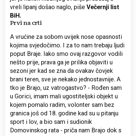
vreli lipanj došao naglo, piše
Večernji list
BiH.
Prvi na crti
A vrućine za sobom uvijek nose opasnosti
kojima svjedočimo. I za to nam trebaju ljudi
poput Braje. Iako smo ovaj razgovor vodili
nešto prije, prava ga je prilika objaviti u
sezoni jer kad se zna da ovakav čovjek
brani teren, sve je nekako jednostavnije. A
tko je Brajo, uz vatrogastvo? - Rođen sam
u Gorici, imam mali ugostiteljski objekt u
kojem pomalo radim, volonter sam bez
granica još od 18. godine kad su u pitanju
sport i lov, a bio sam i sudionik
Domovinskog rata - priča nam Brajo dok s