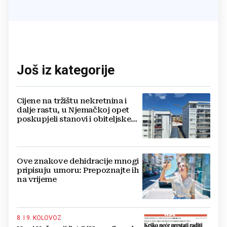
Još iz kategorije
Cijene na tržištu nekretnina i
dalje rastu, u Njemačkoj opet
poskupjeli stanovi i obiteljske
kuće
Ove znakove dehidracije mnogi
pripisuju umoru: Prepoznajte ih
na vrijeme
8. I 9. KOLOVOZ