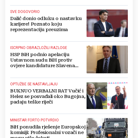
SVE DOGOVORIO
Dalić donio odluku o nastavku
karijere! Poznato koju
reprezentaciju preuzima
ISCRPNO OBRAZLOŽILI RAZLOGE
HSP BiH podnio apelaciju
Ustavnom sudu BiH protiv
ovjere kandidature Slavena
Kovačevića
OPTUŽBE SE NASTAVLJAJU
BUKNUO VERBALNI RAT Vučić i
Helez se posvađali oko Bugojna,
padaju teške riječi
MINISTAR FORTO POTVRDIO
BiH ponudila rješenje Europskoj
komisiji: Profesionalni vozači ne
mogu više čekati