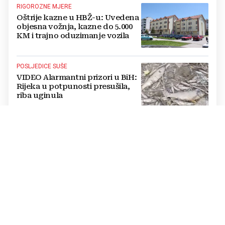
RIGOROZNE MJERE
Oštrije kazne u HBŽ-u: Uvedena
objesna vožnja, kazne do 5.000
KM i trajno oduzimanje vozila
POSLJEDICE SUŠE
VIDEO Alarmantni prizori u BiH:
Rijeka u potpunosti presušila,
riba uginula
PASTOR ŽUPANČIĆ OPTUŽUJE
TOMAŠEVIĆEVU VLAST
SKANDALOZAN POTEZ: Preko
noći iscrtano parkirno mjesto na
ulazu u crkvu – vjernici
preskaču preko automobila
RASTU MIROVINE I DODACI
Vlada RH popravlja položaj
branitelja: Rast najnižih mirovina
i ukidanje smanjenja osjetit će se