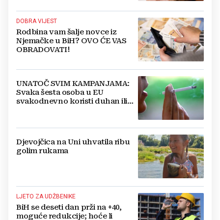
DOBRA VIJEST
Rodbina vam šalje novce iz
Njemačke u BiH? OVO ĆE VAS
OBRADOVATI!
UNATOČ SVIM KAMPANJAMA:
Svaka šesta osoba u EU
svakodnevno koristi duhan ili
srodne proizvode
Djevojčica na Uni uhvatila ribu
golim rukama
LJETO ZA UDŽBENIKE
BiH se deseti dan prži na +40,
moguće redukcije; hoće li