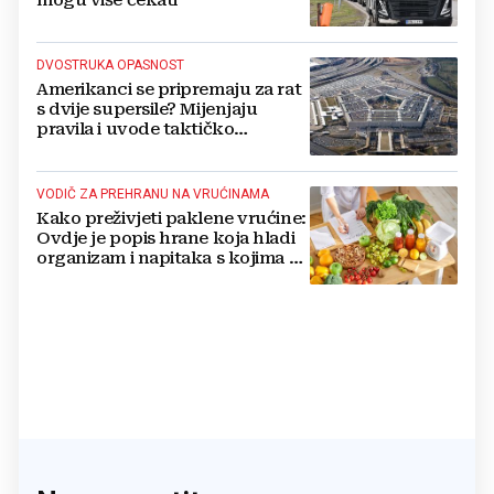
DVOSTRUKA OPASNOST
Amerikanci se pripremaju za rat
s dvije supersile? Mijenjaju
pravila i uvode taktičko
nuklearno oružje
VODIČ ZA PREHRANU NA VRUĆINAMA
Kako preživjeti paklene vrućine:
Ovdje je popis hrane koja hladi
organizam i napitaka s kojima si
činite 'medvjeđu uslugu'