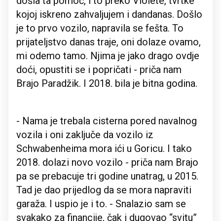
došla ta pomoć, i to preko Violete, tvrtke
kojoj iskreno zahvaljujem i dandanas. Došlo
je to prvo vozilo, napravila se fešta. To
prijateljstvo danas traje, oni dolaze ovamo,
mi odemo tamo. Njima je jako drago ovdje
doći, opustiti se i popričati - priča nam
Brajo Paradžik. I 2018. bila je bitna godina.
- Nama je trebala cisterna pored navalnog
vozila i oni zaključe da vozilo iz
Schwabenheima mora ići u Goricu. I tako
2018. dolazi novo vozilo - priča nam Brajo
pa se prebacuje tri godine unatrag, u 2015.
Tad je dao prijedlog da se mora napraviti
garaža. I uspio je i to. - Snalazio sam se
svakako za financije, čak i dugovao “svitu”