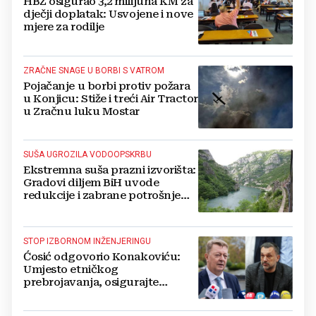
HBŽ osigurao 3,2 milijuna KM za
dječji doplatak: Usvojene i nove
mjere za rodilje
ZRAČNE SNAGE U BORBI S VATROM
Pojačanje u borbi protiv požara
u Konjicu: Stiže i treći Air Tractor
u Zračnu luku Mostar
SUŠA UGROZILA VODOOPSKRBU
Ekstremna suša prazni izvorišta:
Gradovi diljem BiH uvode
redukcije i zabrane potrošnje
vode, posebno teško u
Hercegovini
STOP IZBORNOM INŽENJERINGU
Ćosić odgovorio Konakoviću:
Umjesto etničkog
prebrojavanja, osigurajte
stvarnu ravnopravnost Hrvata