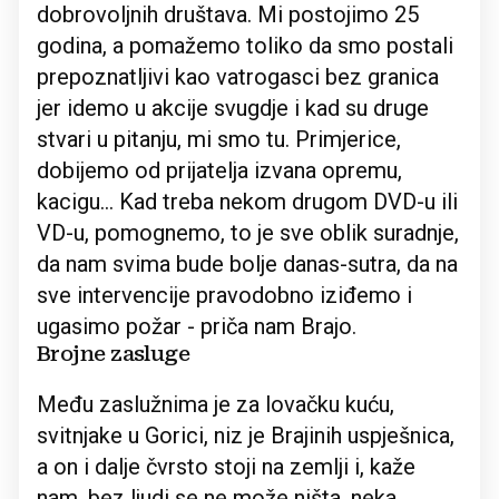
dobrovoljnih društava. Mi postojimo 25
godina, a pomažemo toliko da smo postali
prepoznatljivi kao vatrogasci bez granica
jer idemo u akcije svugdje i kad su druge
stvari u pitanju, mi smo tu. Primjerice,
dobijemo od prijatelja izvana opremu,
kacigu... Kad treba nekom drugom DVD-u ili
VD-u, pomognemo, to je sve oblik suradnje,
da nam svima bude bolje danas-sutra, da na
sve intervencije pravodobno iziđemo i
ugasimo požar - priča nam Brajo.
Brojne zasluge
Među zaslužnima je za lovačku kuću,
svitnjake u Gorici, niz je Brajinih uspješnica,
a on i dalje čvrsto stoji na zemlji i, kaže
nam, bez ljudi se ne može ništa, neka