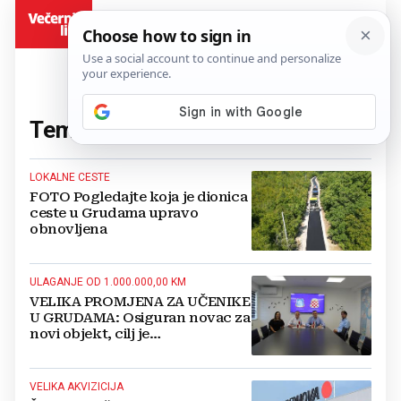
BiH
Tema:
Grude
(383 članaka)
LOKALNE CESTE
FOTO Pogledajte koja je dionica
ceste u Grudama upravo
obnovljena
ULAGANJE OD 1.000.000,00 KM
VELIKA PROMJENA ZA UČENIKE
U GRUDAMA: Osiguran novac za
novi objekt, cilj je
jednosmjenska nastava
VELIKA AKVIZICIJA