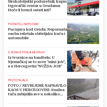
Širokobriješki poduzetnik kupio
trgovački centar u Grudama:
Hoće li brend ostati isti?
POČINITELJ NEPOZNAT
Pucnjava kod Gruda: Nepoznata
osoba rešetala obiteljsku kuću i
automobile
S JEDNOG POSLA NA DRUGI
Iz tvornice na bauštelu: U
Njemačkoj se to zove "mini-job",
a u Hercegovini "NUŽDA-JOB"
PROTUTNJALO
FOTO / NEVRIJEME NAPRAVILO
KAOS U HERCEGOVINI: Snažna
tuča zabijelila sve u nekoliko
minuta