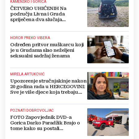
KAMENSKO I GORICA
ČETVERO UHIĆENIH Na
području Livna i Gruda
spriječena dva slučaja
krijumčarenja migranata
HOROR PREKO VIBERA
Određen pritvor muškarcu koji
je u Grudama slao neželjeni
seksualni sadržaj ženama
MIRELA ARTUKOVIĆ
Upozorenje stručnjakinje nakon
20 godina rada u HERCEGOVINI:
Sve je više djece koja trebaju
stručnu PODRŠKU
POZNATI DOBROVOLJAC
FOTO Zapovjednik DVD-a
Gorica Darko Paradžik Brajo o
tome kako su postali
prepoznatljivi kao vatrogasci