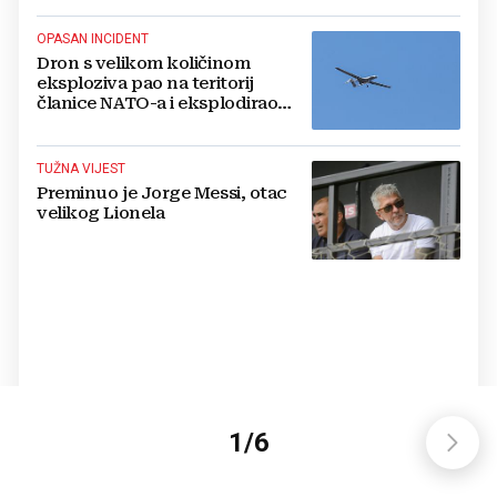
OPASAN INCIDENT
Dron s velikom količinom
eksploziva pao na teritorij
članice NATO-a i eksplodirao
blizu plinovoda
TUŽNA VIJEST
Preminuo je Jorge Messi, otac
velikog Lionela
1
/
6