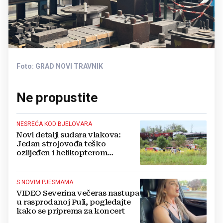
Foto: GRAD NOVI TRAVNIK
Ne propustite
NESREĆA KOD BJELOVARA
Novi detalji sudara vlakova:
Jedan strojovođa teško
ozlijeđen i helikopterom
prebačen na Rebro, drugi u
velikom šoku
S NOVIM PJESMAMA
VIDEO Severina večeras nastupa
u rasprodanoj Puli, pogledajte
kako se priprema za koncert