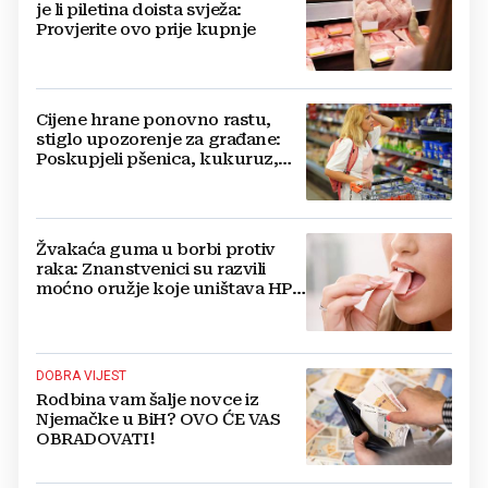
je li piletina doista svježa:
Provjerite ovo prije kupnje
Cijene hrane ponovno rastu,
stiglo upozorenje za građane:
Poskupjeli pšenica, kukuruz,
šećer i biljna ulja
Žvakaća guma u borbi protiv
raka: Znanstvenici su razvili
moćno oružje koje uništava HPV
i bakterije
DOBRA VIJEST
Rodbina vam šalje novce iz
Njemačke u BiH? OVO ĆE VAS
OBRADOVATI!