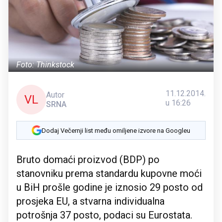
Foto: Thinkstock
11.12.2014.
Autor
VL
u 16:26
SRNA
Dodaj Večernji list među omiljene izvore na Googleu
Bruto domaći proizvod (BDP) po
stanovniku prema standardu kupovne moći
u BiH prošle godine je iznosio 29 posto od
prosjeka EU, a stvarna individualna
potrošnja 37 posto, podaci su Eurostata.