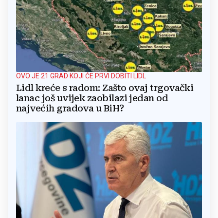
OVO JE 21 GRAD KOJI ĆE PRVI DOBITI LIDL
Lidl kreće s radom: Zašto ovaj trgovački
lanac još uvijek zaobilazi jedan od
najvećih gradova u BiH?