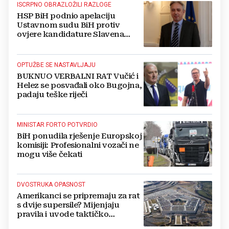
ISCRPNO OBRAZLOŽILI RAZLOGE
HSP BiH podnio apelaciju
Ustavnom sudu BiH protiv
ovjere kandidature Slavena
Kovačevića
OPTUŽBE SE NASTAVLJAJU
BUKNUO VERBALNI RAT Vučić i
Helez se posvađali oko Bugojna,
padaju teške riječi
MINISTAR FORTO POTVRDIO
BiH ponudila rješenje Europskoj
komisiji: Profesionalni vozači ne
mogu više čekati
DVOSTRUKA OPASNOST
Amerikanci se pripremaju za rat
s dvije supersile? Mijenjaju
pravila i uvode taktičko
nuklearno oružje