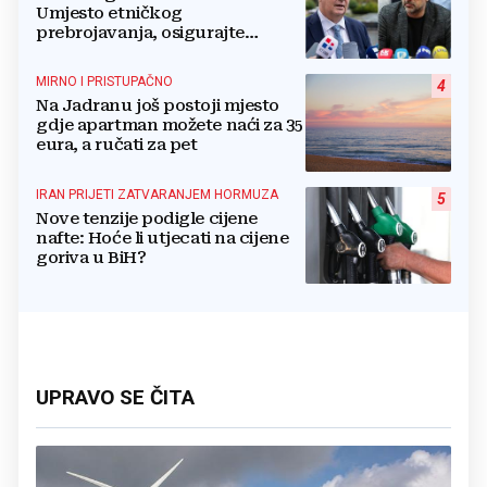
Umjesto etničkog
prebrojavanja, osigurajte
stvarnu ravnopravnost Hrvata
MIRNO I PRISTUPAČNO
4
Na Jadranu još postoji mjesto
gdje apartman možete naći za 35
eura, a ručati za pet
IRAN PRIJETI ZATVARANJEM HORMUZA
5
Nove tenzije podigle cijene
nafte: Hoće li utjecati na cijene
goriva u BiH?
UPRAVO SE ČITA