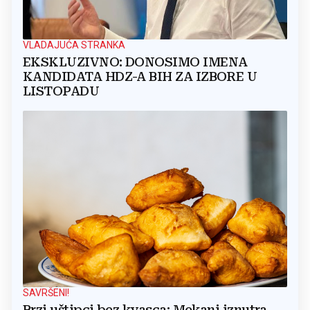
VLADAJUĆA STRANKA
EKSKLUZIVNO: DONOSIMO IMENA
KANDIDATA HDZ-A BIH ZA IZBORE U
LISTOPADU
SAVRŠENI!
Brzi uštipci bez kvasca: Mekani iznutra,