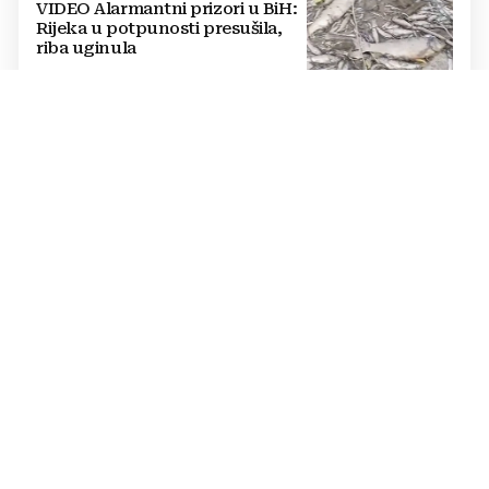
VIDEO Alarmantni prizori u BiH:
Rijeka u potpunosti presušila,
riba uginula
PASTOR ŽUPANČIĆ OPTUŽUJE
TOMAŠEVIĆEVU VLAST
SKANDALOZAN POTEZ: Preko
noći iscrtano parkirno mjesto na
ulazu u crkvu – vjernici
preskaču preko automobila
RASTU MIROVINE I DODACI
Vlada RH popravlja položaj
branitelja: Rast najnižih mirovina
i ukidanje smanjenja osjetit će se
i u BiH
KRAJ SCHMIDTOVE ERE
Zaokret u odnosima: Vlasti RS-a
prekinule bojkot OHR-a i sastale
se s Crishockom