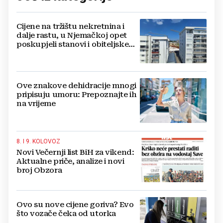
Cijene na tržištu nekretnina i
dalje rastu, u Njemačkoj opet
poskupjeli stanovi i obiteljske
kuće
Ove znakove dehidracije mnogi
pripisuju umoru: Prepoznajte ih
na vrijeme
8. I 9. KOLOVOZ
Novi Večernji list BiH za vikend:
Aktualne priče, analize i novi
broj Obzora
Ovo su nove cijene goriva? Evo
što vozače čeka od utorka