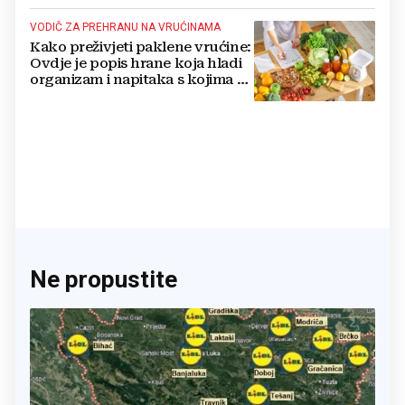
VODIČ ZA PREHRANU NA VRUĆINAMA
Kako preživjeti paklene vrućine:
Ovdje je popis hrane koja hladi
organizam i napitaka s kojima si
činite 'medvjeđu uslugu'
Ne propustite