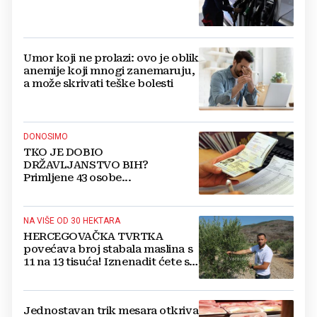
Umor koji ne prolazi: ovo je oblik
anemije koji mnogi zanemaruju,
a može skrivati teške bolesti
DONOSIMO
TKO JE DOBIO
DRŽAVLJANSTVO BIH?
Primljene 43 osobe...
NA VIŠE OD 30 HEKTARA
HERCEGOVAČKA TVRTKA
povećava broj stabala maslina s
11 na 13 tisuća! Iznenadit ćete se
kako ih štite
Jednostavan trik mesara otkriva