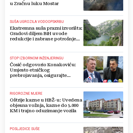
u Zračnu luku Mostar
SUŠA UGROZILA VODOOPSKRBU
Ekstremna suša prazni izvorišta:
Gradovi diljem BiH uvode
redukcije i zabrane potrošnje
vode, posebno teško u
Hercegovini
STOP IZBORNOM INŽENJERINGU
Ćosić odgovorio Konakoviću:
Umjesto etničkog
prebrojavanja, osigurajte
stvarnu ravnopravnost Hrvata
RIGOROZNE MJERE
Oštrije kazne u HBŽ-u: Uvedena
objesna vožnja, kazne do 5.000
KM i trajno oduzimanje vozila
POSLJEDICE SUŠE