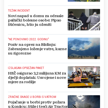
gradova u BiH?
TEŽAK INCIDENT
Novi napad u domu za odrasle
psihički bolesne osobe: Pipao
štićenicu, htio ju oženiti
"NE PONOVIMO 2022. GODINU"
Poziv na oprez na Blidinju:
Zabranjeno loženje vatre, kazne
su rigorozne
IZGLASAN OPSEŽAN PAKET
HBŽ osigurao 3,2 milijuna KM za
dječji doplatak: Usvojene i nove
mjere za rodilje
ZRAČNE SNAGE U BORBI S VATROM
Pojačanje u borbi protiv požara
u Konjicu: Stiže i treći Air Tractor