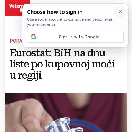
BiH
PORAŽAVAJUĆI PODACI
Eurostat: BiH na dnu
liste po kupovnoj moći
u regiji