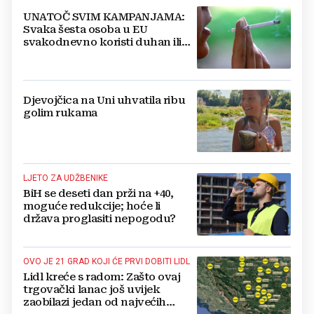
UNATOČ SVIM KAMPANJAMA:
Svaka šesta osoba u EU
svakodnevno koristi duhan ili
srodne proizvode
Djevojčica na Uni uhvatila ribu
golim rukama
LJETO ZA UDŽBENIKE
BiH se deseti dan prži na +40,
moguće redukcije; hoće li
država proglasiti nepogodu?
OVO JE 21 GRAD KOJI ĆE PRVI DOBITI LIDL
Lidl kreće s radom: Zašto ovaj
trgovački lanac još uvijek
zaobilazi jedan od najvećih