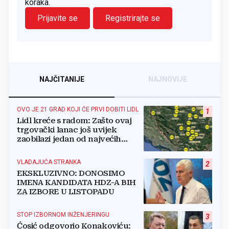
koraka.
Prijavite se
Registrirajte se
NAJČITANIJE
NAJNOVIJE
OVO JE 21 GRAD KOJI ĆE PRVI DOBITI LIDL
1
Lidl kreće s radom: Zašto ovaj
trgovački lanac još uvijek
zaobilazi jedan od najvećih
gradova u BiH?
VLADAJUĆA STRANKA
2
EKSKLUZIVNO: DONOSIMO
IMENA KANDIDATA HDZ-A BIH
ZA IZBORE U LISTOPADU
STOP IZBORNOM INŽENJERINGU
3
Ćosić odgovorio Konakoviću: