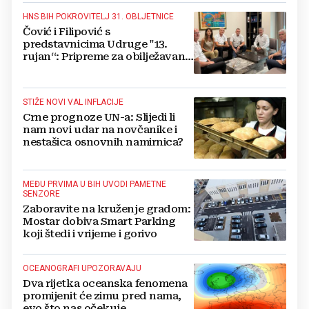
HNS BIH POKROVITELJ 31. OBLJETNICE
Čović i Filipović s
predstavnicima Udruge "13.
rujan“: Pripreme za obilježavanje
oslobođenja kraljevskog grada
Jajca
STIŽE NOVI VAL INFLACIJE
Crne prognoze UN-a: Slijedi li
nam novi udar na novčanike i
nestašica osnovnih namirnica?
MEĐU PRVIMA U BIH UVODI PAMETNE
SENZORE
Zaboravite na kruženje gradom:
Mostar dobiva Smart Parking
koji štedi i vrijeme i gorivo
OCEANOGRAFI UPOZORAVAJU
Dva rijetka oceanska fenomena
promijenit će zimu pred nama,
evo što nas očekuje