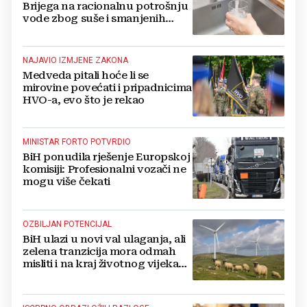
Brijega na racionalnu potrošnju
vode zbog suše i smanjenih
zaliha
NAJAVIO IZMJENE ZAKONA
Medveda pitali hoće li se
mirovine povećati i pripadnicima
HVO-a, evo što je rekao
MINISTAR FORTO POTVRDIO
BiH ponudila rješenje Europskoj
komisiji: Profesionalni vozači ne
mogu više čekati
OZBILJAN POTENCIJAL
BiH ulazi u novi val ulaganja, ali
zelena tranzicija mora odmah
misliti i na kraj životnog vijeka
vjetroelektrana