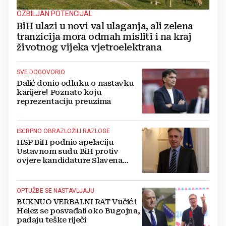
OZBILJAN POTENCIJAL
BiH ulazi u novi val ulaganja, ali zelena
tranzicija mora odmah misliti i na kraj
životnog vijeka vjetroelektrana
SVE DOGOVORIO
Dalić donio odluku o nastavku
karijere! Poznato koju
reprezentaciju preuzima
ISCRPNO OBRAZLOŽILI RAZLOGE
HSP BiH podnio apelaciju
Ustavnom sudu BiH protiv
ovjere kandidature Slavena
Kovačevića
OPTUŽBE SE NASTAVLJAJU
BUKNUO VERBALNI RAT Vučić i
Helez se posvađali oko Bugojna,
padaju teške riječi