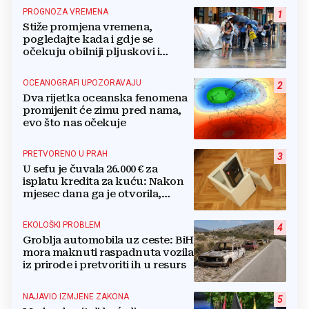
PROGNOZA VREMENA
1
Stiže promjena vremena,
pogledajte kada i gdje se
očekuju obilniji pljuskovi i
grmljavina
OCEANOGRAFI UPOZORAVAJU
2
Dva rijetka oceanska fenomena
promijenit će zimu pred nama,
evo što nas očekuje
PRETVORENO U PRAH
3
U sefu je čuvala 26.000 € za
isplatu kredita za kuću: Nakon
mjesec dana ga je otvorila,
pozlilo joj je
EKOLOŠKI PROBLEM
4
Groblja automobila uz ceste: BiH
mora maknuti raspadnuta vozila
iz prirode i pretvoriti ih u resurs
NAJAVIO IZMJENE ZAKONA
5