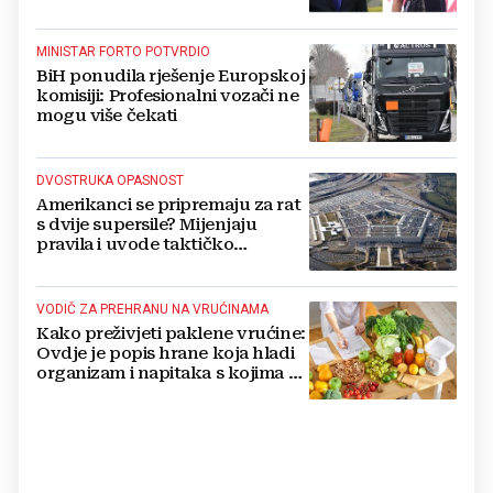
MINISTAR FORTO POTVRDIO
BiH ponudila rješenje Europskoj
komisiji: Profesionalni vozači ne
mogu više čekati
DVOSTRUKA OPASNOST
Amerikanci se pripremaju za rat
s dvije supersile? Mijenjaju
pravila i uvode taktičko
nuklearno oružje
VODIČ ZA PREHRANU NA VRUĆINAMA
Kako preživjeti paklene vrućine:
Ovdje je popis hrane koja hladi
organizam i napitaka s kojima si
činite 'medvjeđu uslugu'