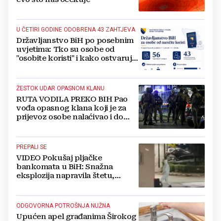
U ČETIRI GODINE ODOBRENA 43 ZAHTJEVA
Državljanstvo BiH po posebnim
uvjetima: Tko su osobe od
"osobite koristi" i kako ostvaruju
to pravo?
ŽESTOK UDAR OPASNOM KLANU
RUTA VODILA PREKO BIH Pao
vođa opasnog klana koji je za
prijevoz osobe nalaćivao i do
10.000 eura
PREPALI SE
VIDEO Pokušaj pljačke
bankomata u BiH: Snažna
eksplozija napravila štetu,
stanari natjerali pljačkaše u bijeg
ODGOVORNA POTROŠNJA NUŽNA
Upućen apel građanima Širokog