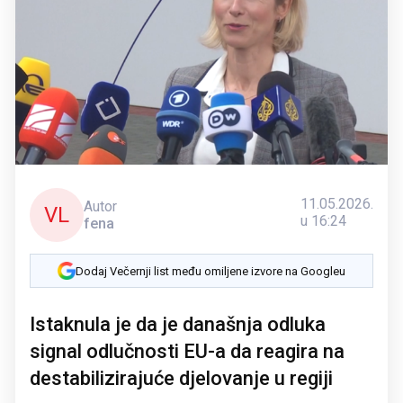
11.05.2026.
Autor
VL
u 16:24
fena
Dodaj Večernji list među omiljene izvore na Googleu
Istaknula je da je današnja odluka
signal odlučnosti EU-a da reagira na
destabilizirajuće djelovanje u regiji