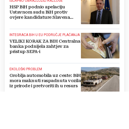
ISCRPNO OBRAZLOŽILI RAZLOGE
HSP BiH podnio apelaciju
Ustavnom sudu BiH protiv
ovjere kandidature Slavena
Kovačevića
INTEGRACA BIH U EU PODRUČJE PLAĆANJA
VELIKI KORAK ZA BIH Centralna
banka podnijela zahtjev za
pristup SEPA-i
EKOLOŠKI PROBLEM
Groblja automobila uz ceste: BiH
mora maknuti raspadnuta vozila
iz prirode i pretvoriti ih u resurs
OPTUŽBE SE NASTAVLJAJU
BUKNUO VERBALNI RAT Vučić i
Helez se posvađali oko Bugojna,
padaju teške riječi