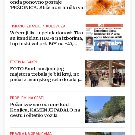
onda ponovno postaje
'PRŽIONICA': Stiže novi afrički val
TISKANO IZDANJE, 7. KOLOVOZA
Večernji list u petak donosi: Tko
su kandidati HDZ-a na izborima,
toplinski val prži BiH na +40,
moguće redukcije...
FESTIVAL BAKRI
FOTO Smrt posljednjeg
majstora trebala je biti kraj, no
priča iz livanjskog sela dobila je
neočekivan nastavak
PROBLEMI NA CESTI
Požar izazvao odrone kod
Konjica, KAMENJE PADALO na
cestu i oštetilo vozila
PRAVILA NA GRANICAMA