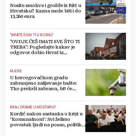
Nosite smokve i grožđe iz BiH u
Hrvatsku? Kazna može biti i do
13.260 eura
"BRATE DOĐI TI U BOSNU"
"OVDJE ĆEŠ IMATI SVE ŠTO TI
TREBA": Pogledajte kakav je
odgovor dobio Hrvat iz
Münchena kad je pitao treba li
se vratiti kući
MJERE
U hercegovačkom gradu
zabranjeno zalijevanje bašte:
Tko prekrši zabranu, bit će
isključen s mreže i novčano
kažnjen
KRAJ DRAME U MOSTARU?
Kordić nakon sastanka o krizi u
"Komunalnom": Svi želimo
povratak ljudi na posao, politika
mora dalje od ovoga