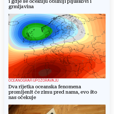
i gdje se očekuju obilniji pljuskovi i
grmljavina
OCEANOGRAFI UPOZORAVAJU
Dva rijetka oceanska fenomena
promijenit će zimu pred nama, evo što
nas očekuje