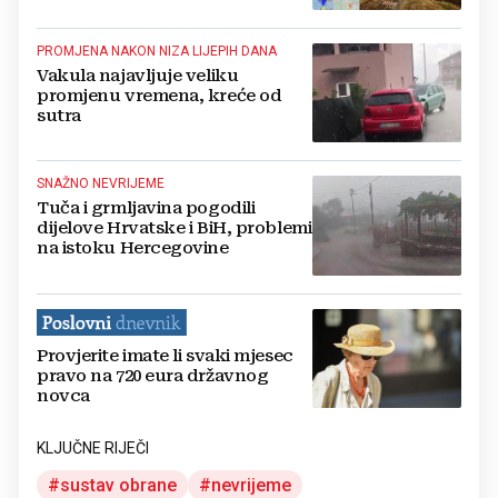
PROMJENA NAKON NIZA LIJEPIH DANA
Vakula najavljuje veliku
promjenu vremena, kreće od
sutra
SNAŽNO NEVRIJEME
Tuča i grmljavina pogodili
dijelove Hrvatske i BiH, problemi
na istoku Hercegovine
Provjerite imate li svaki mjesec
pravo na 720 eura državnog
novca
KLJUČNE RIJEČI
sustav obrane
nevrijeme