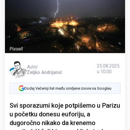
Pixsell
25.08.2025.
Autor
u 10:00
Željko Andrijanić
Dodaj Večernji list među omiljene izvore na Googleu
Svi sporazumi koje potpišemo u Parizu
u početku donesu euforiju, a
dugoročno nikako da krenemo