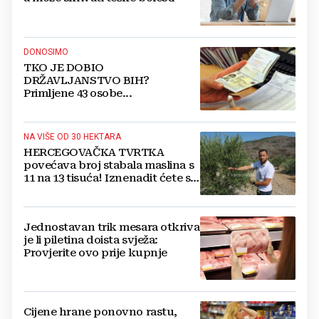
DONOSIMO
TKO JE DOBIO
DRŽAVLJANSTVO BIH?
Primljene 43 osobe...
NA VIŠE OD 30 HEKTARA
HERCEGOVAČKA TVRTKA
povećava broj stabala maslina s
11 na 13 tisuća! Iznenadit ćete se
kako ih štite
Jednostavan trik mesara otkriva
je li piletina doista svježa:
Provjerite ovo prije kupnje
Cijene hrane ponovno rastu,