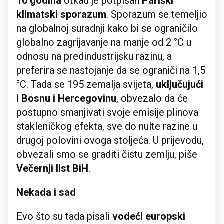
10 godina
otkad je potpisan
Pariški
klimatski sporazum
. Sporazum se temeljio
na globalnoj suradnji kako bi se ograničilo
globalno zagrijavanje na manje od 2 °C u
odnosu na predindustrijsku razinu, a
preferira se nastojanje da se ograniči na 1,5
°C. Tada se 195 zemalja svijeta,
uključujući
i Bosnu i Hercegovinu
, obvezalo da će
postupno smanjivati svoje emisije plinova
stakleničkog efekta, sve do nulte razine u
drugoj polovini ovoga stoljeća. U prijevodu,
obvezali smo se graditi čistu zemlju, piše
Večernji list BiH
.
Nekada i sad
Evo što su tada pisali
vodeći europski