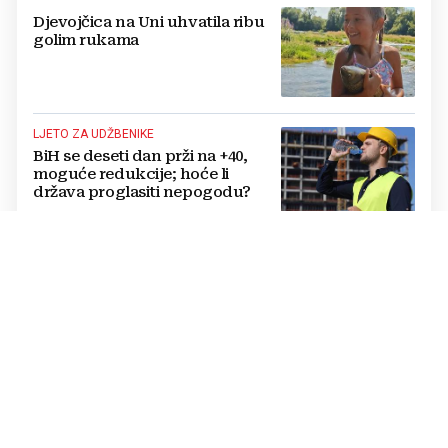
Djevojčica na Uni uhvatila ribu
golim rukama
LJETO ZA UDŽBENIKE
BiH se deseti dan prži na +40,
moguće redukcije; hoće li
država proglasiti nepogodu?
OVO JE 21 GRAD KOJI ĆE PRVI DOBITI LIDL
Lidl kreće s radom: Zašto ovaj
trgovački lanac još uvijek
zaobilazi jedan od najvećih
gradova u BiH?
TEŽAK INCIDENT
Novi napad u domu za odrasle
psihički bolesne osobe: Pipao
štićenicu, htio ju oženiti