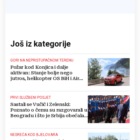
Još iz kategorije
GORI NA NEPRISTUPAČNOM TERENU
Požar kod Konjica i dalje
aktivan: Stanje bolje nego
jutros, helikopter OS BiH i Air
Tractori pomogli u gašenju
PRVI SLUŽBENI POSJET
Sastali se Vučić i Zelenski:
Poznato o čemu su razgovarali u
Beogradu i što je Srbija obećala
Ukrajini
NESREĆA KOD BJELOVARA