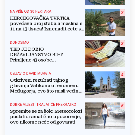
gradova u BiH?
NA VIŠE OD 30 HEKTARA
2
HERCEGOVAČKA TVRTKA
povećava broj stabala maslina s
11 na 13 tisuća! Iznenadit ćete se
kako ih štite
DONOSIMO
3
TKO JE DOBIO
DRŽAVLJANSTVO BIH?
Primljene 43 osobe...
OBJAVIO DAVID MURGIA
4
Otkriveni rezultati tajnog
glasanja Vatikana o fenomenu
Međugorja, evo što misli većina
crkevnih dužnosnika
DOBRE VIJESTI TRAJAT ĆE PREKRATKO
5
Spremite se za šok: Meteorolozi
poslali dramatično upozorenje,
ovo nikome neće odgovarati