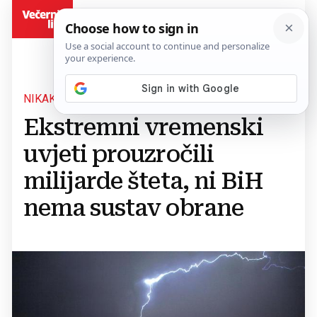
BiH
NIKAKO DA KRENEMO NAPRIJED
Ekstremni vremenski
uvjeti prouzročili
milijarde šteta, ni BiH
nema sustav obrane