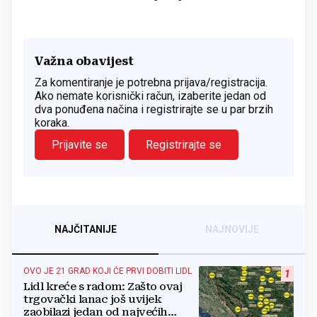
Važna obavijest
Za komentiranje je potrebna prijava/registracija.
Ako nemate korisnički račun, izaberite jedan od
dva ponuđena načina i registrirajte se u par brzih
koraka.
Prijavite se
Registrirajte se
NAJČITANIJE
NAJNOVIJE
OVO JE 21 GRAD KOJI ĆE PRVI DOBITI LIDL
1
Lidl kreće s radom: Zašto ovaj
trgovački lanac još uvijek
zaobilazi jedan od najvećih