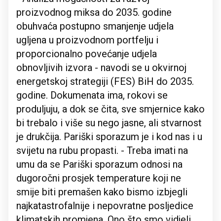
proizvodnog miksa do 2035. godine
obuhvaća postupno smanjenje udjela
ugljena u proizvodnom portfelju i
proporcionalno povećanje udjela
obnovljivih izvora - navodi se u okvirnoj
energetskoj strategiji (FES) BiH do 2035.
godine. Dokumenata ima, rokovi se
produljuju, a dok se čita, sve smjernice kako
bi trebalo i više su nego jasne, ali stvarnost
je drukčija. Pariški sporazum je i kod nas i u
svijetu na rubu propasti. - Treba imati na
umu da se Pariški sporazum odnosi na
dugoročni prosjek temperature koji ne
smije biti premašen kako bismo izbjegli
najkatastrofalnije i nepovratne posljedice
klimatskih promjena. Ono što smo vidjeli