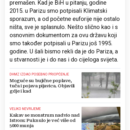
premašen. Kad je BiH u pitanju, godine
2015. u Parizu smo potpisali Klimatski
sporazum, a od početne euforije nije ostalo
ništa, sve je splasnulo. Nešto slično kao i s
osnovnim dokumentom za ovu državu koji
smo također potpisali u Parizu još 1995.
godine. U šali bismo rekli da je do Pariza, a
u stvarnosti je i do nas i do cijeloga svijeta.
DHMZ IZDAO POSEBNO PRIOPĆENJE
Moguće su bujične poplave,
tuča i pojava pijavica. Objavili
gdje i kad
VELIKO NEVRIJEME
Kakav se monstrum nadvio nad
Istrom: Puknulo je već više od
5000 munja