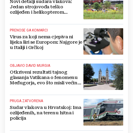
Novi detalji sudara vlakova:
Jedan strojovođa teško
ozlijeđen i helikopterom
prebačen na Rebro, drugi u
velikom šoku
PRENOSE GA KOMARCI
Virus za koji nema cjepiva ni
lijeka širi se Europom: Najgore je
u Italiji i Grčkoj
OBJAVIO DAVID MURGIA
Otkriveni rezultati tajnog
glasanja Vatikana o fenomenu
Međugorja, evo što misli većina
crkevnih dužnosnika
PRUGA ZATVORENA
Sudar vlakova u Hrvatskoj: Ima
ozlijeđenih, na terenu hitna i
policija