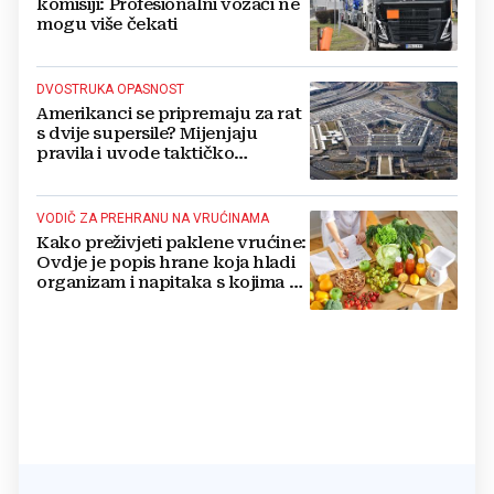
komisiji: Profesionalni vozači ne
mogu više čekati
DVOSTRUKA OPASNOST
Amerikanci se pripremaju za rat
s dvije supersile? Mijenjaju
pravila i uvode taktičko
nuklearno oružje
VODIČ ZA PREHRANU NA VRUĆINAMA
Kako preživjeti paklene vrućine:
Ovdje je popis hrane koja hladi
organizam i napitaka s kojima si
činite 'medvjeđu uslugu'