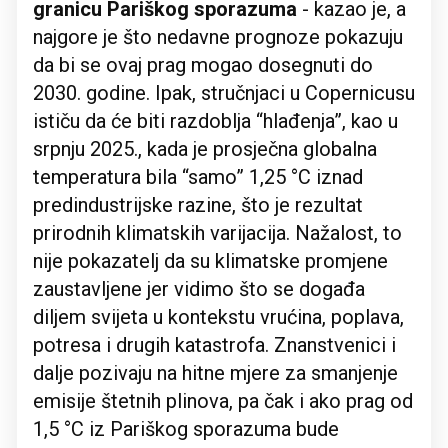
granicu Pariškog sporazuma
- kazao je, a
najgore je što nedavne prognoze pokazuju
da bi se ovaj prag mogao dosegnuti do
2030. godine. Ipak, stručnjaci u Copernicusu
ističu da će biti razdoblja “hlađenja”, kao u
srpnju 2025., kada je prosječna globalna
temperatura bila “samo” 1,25 °C iznad
predindustrijske razine, što je rezultat
prirodnih klimatskih varijacija. Nažalost, to
nije pokazatelj da su klimatske promjene
zaustavljene jer vidimo što se događa
diljem svijeta u kontekstu vrućina, poplava,
potresa i drugih katastrofa. Znanstvenici i
dalje pozivaju na hitne mjere za smanjenje
emisije štetnih plinova, pa čak i ako prag od
1,5 °C iz Pariškog sporazuma bude