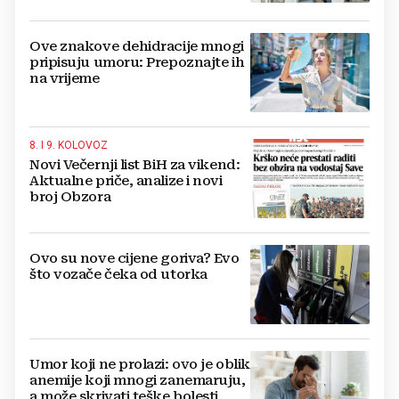
Ove znakove dehidracije mnogi
pripisuju umoru: Prepoznajte ih
na vrijeme
8. I 9. KOLOVOZ
Novi Večernji list BiH za vikend:
Aktualne priče, analize i novi
broj Obzora
Ovo su nove cijene goriva? Evo
što vozače čeka od utorka
Umor koji ne prolazi: ovo je oblik
anemije koji mnogi zanemaruju,
a može skrivati teške bolesti