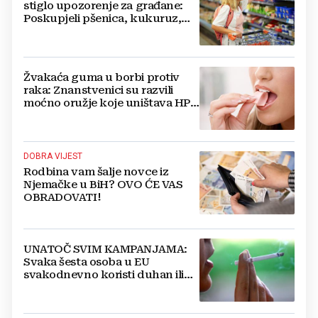
stiglo upozorenje za građane:
Poskupjeli pšenica, kukuruz,
šećer i biljna ulja
Žvakaća guma u borbi protiv
raka: Znanstvenici su razvili
moćno oružje koje uništava HPV
i bakterije
DOBRA VIJEST
Rodbina vam šalje novce iz
Njemačke u BiH? OVO ĆE VAS
OBRADOVATI!
UNATOČ SVIM KAMPANJAMA:
Svaka šesta osoba u EU
svakodnevno koristi duhan ili
srodne proizvode