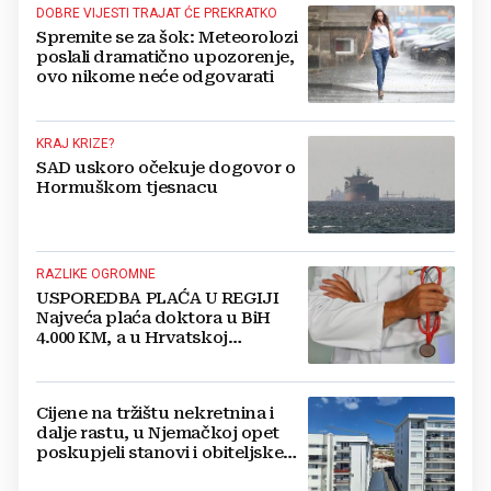
DOBRE VIJESTI TRAJAT ĆE PREKRATKO
Spremite se za šok: Meteorolozi
poslali dramatično upozorenje,
ovo nikome neće odgovarati
KRAJ KRIZE?
SAD uskoro očekuje dogovor o
Hormuškom tjesnacu
RAZLIKE OGROMNE
USPOREDBA PLAĆA U REGIJI
Najveća plaća doktora u BiH
4.000 KM, a u Hrvatskoj
najmanja 3.000 eura
Cijene na tržištu nekretnina i
dalje rastu, u Njemačkoj opet
poskupjeli stanovi i obiteljske
kuće