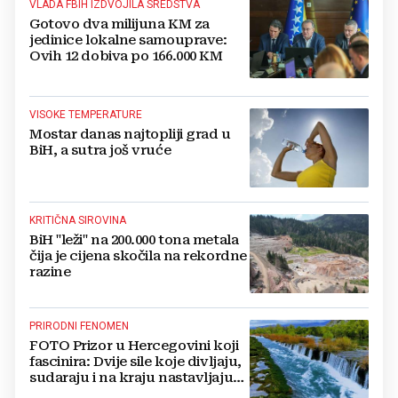
VLADA FBIH IZDVOJILA SREDSTVA
Gotovo dva milijuna KM za
jedinice lokalne samouprave:
Ovih 12 dobiva po 166.000 KM
VISOKE TEMPERATURE
Mostar danas najtopliji grad u
BiH, a sutra još vruće
KRITIČNA SIROVINA
BiH "leži" na 200.000 tona metala
čija je cijena skočila na rekordne
razine
PRIRODNI FENOMEN
FOTO Prizor u Hercegovini koji
fascinira: Dvije sile koje divljaju,
sudaraju i na kraju nastavljaju
kao jedna