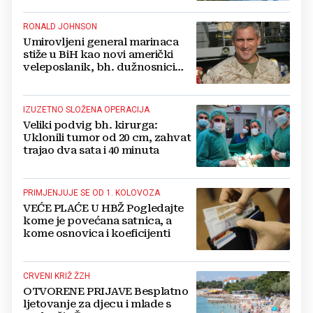
RONALD JOHNSON
Umirovljeni general marinaca
stiže u BiH kao novi američki
veleposlanik, bh. dužnosnici
unaprijed ga hvale
IZUZETNO SLOŽENA OPERACIJA
Veliki podvig bh. kirurga:
Uklonili tumor od 20 cm, zahvat
trajao dva sata i 40 minuta
PRIMJENJUJE SE OD 1. KOLOVOZA
VEĆE PLAĆE U HBŽ Pogledajte
kome je povećana satnica, a
kome osnovica i koeficijenti
CRVENI KRIŽ ŽZH
OTVORENE PRIJAVE Besplatno
ljetovanje za djecu i mlade s