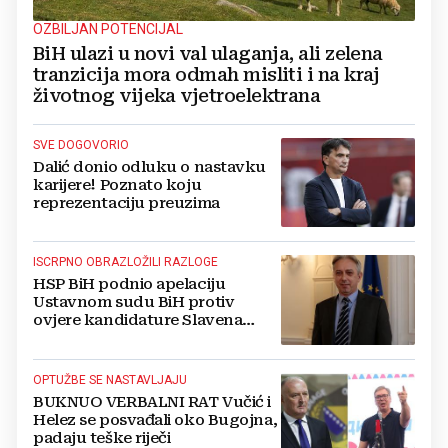
OZBILJAN POTENCIJAL
BiH ulazi u novi val ulaganja, ali zelena
tranzicija mora odmah misliti i na kraj
životnog vijeka vjetroelektrana
SVE DOGOVORIO
Dalić donio odluku o nastavku
karijere! Poznato koju
reprezentaciju preuzima
ISCRPNO OBRAZLOŽILI RAZLOGE
HSP BiH podnio apelaciju
Ustavnom sudu BiH protiv
ovjere kandidature Slavena
Kovačevića
OPTUŽBE SE NASTAVLJAJU
BUKNUO VERBALNI RAT Vučić i
Helez se posvađali oko Bugojna,
padaju teške riječi