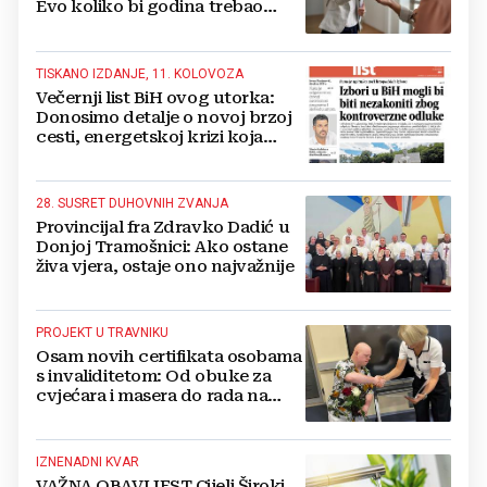
Evo koliko bi godina trebao
imati podstanare
TISKANO IZDANJE, 11. KOLOVOZA
Večernji list BiH ovog utorka:
Donosimo detalje o novoj brzoj
cesti, energetskoj krizi koja
prijeti i BiH, zašto Teslin Smiljan
pada u mrak...
28. SUSRET DUHOVNIH ZVANJA
Provincijal fra Zdravko Dadić u
Donjoj Tramošnici: Ako ostane
živa vjera, ostaje ono najvažnije
PROJEKT U TRAVNIKU
Osam novih certifikata osobama
s invaliditetom: Od obuke za
cvjećara i masera do rada na
računalu
IZNENADNI KVAR
VAŽNA OBAVIJEST Cijeli Široki