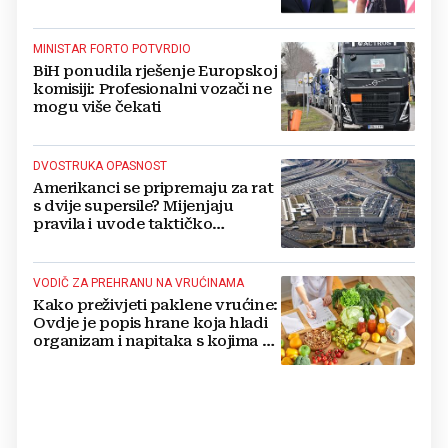
MINISTAR FORTO POTVRDIO
BiH ponudila rješenje Europskoj
komisiji: Profesionalni vozači ne
mogu više čekati
DVOSTRUKA OPASNOST
Amerikanci se pripremaju za rat
s dvije supersile? Mijenjaju
pravila i uvode taktičko
nuklearno oružje
VODIČ ZA PREHRANU NA VRUĆINAMA
Kako preživjeti paklene vrućine:
Ovdje je popis hrane koja hladi
organizam i napitaka s kojima si
činite 'medvjeđu uslugu'