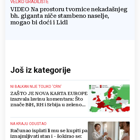
VELIKO GRADILIŠTE
VIDEO Na prostoru tvornice nekadašnjeg
bh. giganta niče stambeno naselje,
mogao bi doći i Lidl
Još iz kategorije
NI BALKAN NIJE TOLIKO 'CRN'
ZAŠTO JE NOVA KARTA EUROPE
izazvala lavinu komentara: Što
znače BiH, RH i Srbija u zelenom,
a što Zapad u crvenom?
NA KRAJU ODUSTAO
Računao isplati li mu se kupiti pa
iznajmljivati stan i - šokirao se: