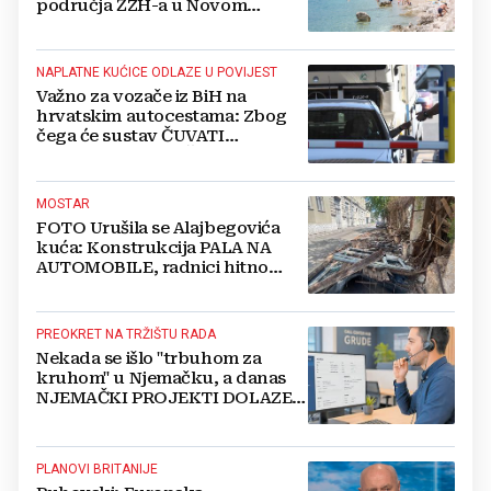
područja ŽZH-a u Novom
Vinodolskom
NAPLATNE KUĆICE ODLAZE U POVIJEST
Važno za vozače iz BiH na
hrvatskim autocestama: Zbog
čega će sustav ČUVATI
FOTOGRAFIJE VAŠEG VOZILA
čak 12 mjeseci?
MOSTAR
FOTO Urušila se Alajbegovića
kuća: Konstrukcija PALA NA
AUTOMOBILE, radnici hitno
čistili teren
PREOKRET NA TRŽIŠTU RADA
Nekada se išlo "trbuhom za
kruhom" u Njemačku, a danas
NJEMAČKI PROJEKTI DOLAZE U
HERCEGOVINU
PLANOVI BRITANIJE