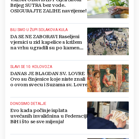
Brijeg SUTRA bez vode.
OSIGURAJTE ZALIHE navrijeme!
BILI SMO U ŽUPI SOLAKOVA KULA
DA SE NE ZABORAVI Raseljeni
vjernici u zid kapelice s križem
na vrhu ugradili su po kamen
svojih već dugo praznih kuća
SLAVI SE 10. KOLOVOZA
DANAS JE BLAGDAN SV. LOVRE
Ovo su činjenice koje niste znali
o ovom svecu i Suzama sv. Lovre
DONOSIMO DETALJE
Evo kada počinje isplata
uvećanih invalidnina u Federaciji
BiH i što se sve mijenja!