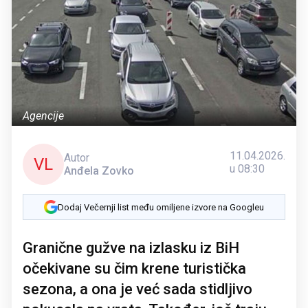
Agencije
11.04.2026.
Autor
VL
u 08:30
Anđela Zovko
Dodaj Večernji list među omiljene izvore na Googleu
Granične gužve na izlasku iz BiH
očekivane su čim krene turistička
sezona, a ona je već sada stidljivo