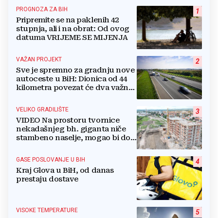
PROGNOZA ZA BIH
1
Pripremite se na paklenih 42
stupnja, ali i na obrat: Od ovog
datuma VRIJEME SE MIJENJA
VAŽAN PROJEKT
2
Sve je spremno za gradnju nove
autoceste u BiH: Dionica od 44
kilometra povezat će dva važna
grada
VELIKO GRADILIŠTE
3
VIDEO Na prostoru tvornice
nekadašnjeg bh. giganta niče
stambeno naselje, mogao bi doći
i Lidl
GASE POSLOVANJE U BIH
4
Kraj Glova u BiH, od danas
prestaju dostave
VISOKE TEMPERATURE
5