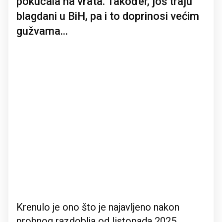
pokucala na vrata. Također, još traju
blagdani u BiH, pa i to doprinosi većim
gužvama...
Krenulo je ono što je najavljeno nakon
probnog razdoblja od listopada 2025.