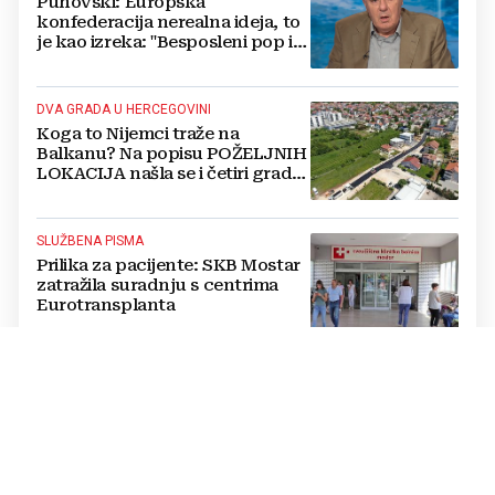
Puhovski: Europska
konfederacija nerealna ideja, to
je kao izreka: "Besposleni pop i
jariće krsti"
DVA GRADA U HERCEGOVINI
Koga to Nijemci traže na
Balkanu? Na popisu POŽELJNIH
LOKACIJA našla se i četiri grada
iz BiH
SLUŽBENA PISMA
Prilika za pacijente: SKB Mostar
zatražila suradnju s centrima
Eurotransplanta
ZAPRIMLJENO 378 ZAHTJEVA
Stotine građana čeka svoj
novac, a država poručuje:
Detaljno ćemo PROVJERITI
SVAKI PAPIR prije nego isplatimo
ijednu marku!