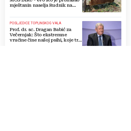
mještanin naselja Rudnik na
svome imanju
POSLJEDICE TOPLINSKOG VALA
Prof. dr. sc. Dragan Babić za
Večernjak: Što ekstremne
vrućine čine našoj psihi, koje tri
namirnice trebamo jesti, kako se
boriti...
REKORDERI U ZRAKU
Traju i do 19 sati: Pogledajte koji
su najduži letovi na svijetu i
kamo vodi nova rekordna linija
GORI NA NEPRISTUPAČNOM TERENU
Požar kod Konjica i dalje
aktivan: Stanje bolje nego
jutros, helikopter OS BiH i Air
Tractori pomogli u gašenju
PRVI SLUŽBENI POSJET