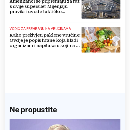
Amerikanci se pripremaju za rat
s dvije supersile? Mijenjaju
pravila i uvode taktičko
nuklearno oružje
VODIČ ZA PREHRANU NA VRUĆINAMA
Kako preživjeti paklene vrućine:
Ovdje je popis hrane koja hladi
organizam i napitaka s kojima si
činite 'medvjeđu uslugu'
Ne propustite