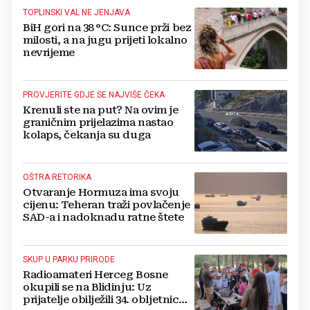
TOPLINSKI VAL NE JENJAVA
BiH gori na 38 °C: Sunce prži bez
milosti, a na jugu prijeti lokalno
nevrijeme
PROVJERITE GDJE SE NAJVIŠE ČEKA
Krenuli ste na put? Na ovim je
graničnim prijelazima nastao
kolaps, čekanja su duga
OŠTRA RETORIKA
Otvaranje Hormuza ima svoju
cijenu: Teheran traži povlačenje
SAD-a i nadoknadu ratne štete
SKUP U PARKU PRIRODE
Radioamateri Herceg Bosne
okupili se na Blidinju: Uz
prijatelje obilježili 34. obljetnicu