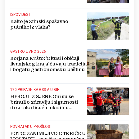
osnutka
ISPOVIJEST
Kako je Zrinski spašavao
putnike iz vlaka?
GASTRO LIVNO 2026
Borjana Krišto: 'Okusi i običaji
livanjskog kraja' čuvaju tradiciju
i bogatu gastronomsku baštinu
170 PRIPADNIKA GSS-A U BIH
HEROJI IZ SJENE Oni su se
brinuli o zdravlju i sigurnosti
desetaka tisuća mladih u
Međugorju. DONOSIMO
FOTOGRAFIJE
POVRATAK U PROŠLOST
FOTO: ZANIMLJIVO OTKRIĆE U
MOSTARU - evo što je pronašao