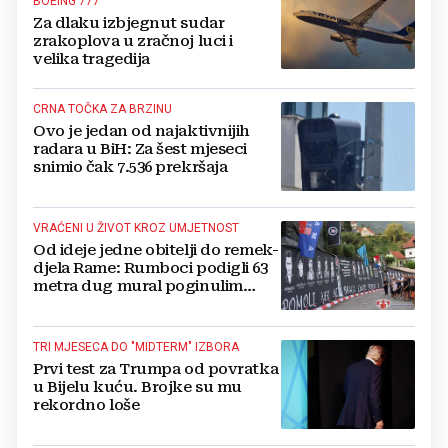
BOEING 777
Za dlaku izbjegnut sudar
zrakoplova u zračnoj luci i
velika tragedija
CRNA TOČKA ZA BRZINU
Ovo je jedan od najaktivnijih
radara u BiH: Za šest mjeseci
snimio čak 7.536 prekršaja
VRAĆENI U ŽIVOT KROZ UMJETNOST
Od ideje jedne obitelji do remek-
djela Rame: Rumboci podigli 63
metra dug mural poginulim
braniteljima
TRI MJESECA DO "MIDTERM" IZBORA
Prvi test za Trumpa od povratka
u Bijelu kuću. Brojke su mu
rekordno loše