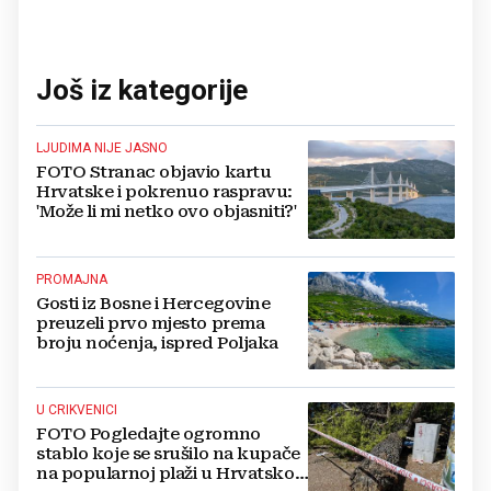
Još iz kategorije
LJUDIMA NIJE JASNO
FOTO Stranac objavio kartu
Hrvatske i pokrenuo raspravu:
'Može li mi netko ovo objasniti?'
PROMAJNA
Gosti iz Bosne i Hercegovine
preuzeli prvo mjesto prema
broju noćenja, ispred Poljaka
U CRIKVENICI
FOTO Pogledajte ogromno
stablo koje se srušilo na kupače
na popularnoj plaži u Hrvatskoj: