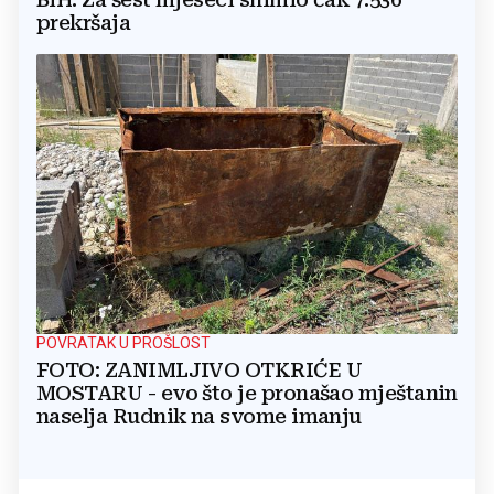
prekršaja
POVRATAK U PROŠLOST
FOTO: ZANIMLJIVO OTKRIĆE U
MOSTARU - evo što je pronašao mještanin
naselja Rudnik na svome imanju