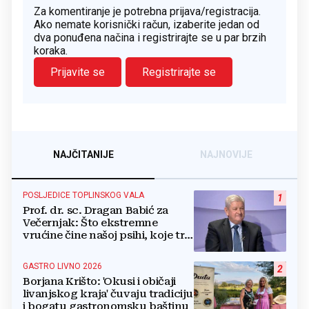
Za komentiranje je potrebna prijava/registracija.
Ako nemate korisnički račun, izaberite jedan od
dva ponuđena načina i registrirajte se u par brzih
koraka.
Prijavite se
Registrirajte se
NAJČITANIJE
NAJNOVIJE
POSLJEDICE TOPLINSKOG VALA
1
Prof. dr. sc. Dragan Babić za
Večernjak: Što ekstremne
vrućine čine našoj psihi, koje tri
namirnice trebamo jesti, kako se
boriti...
GASTRO LIVNO 2026
2
Borjana Krišto: 'Okusi i običaji
livanjskog kraja' čuvaju tradiciju
i bogatu gastronomsku baštinu