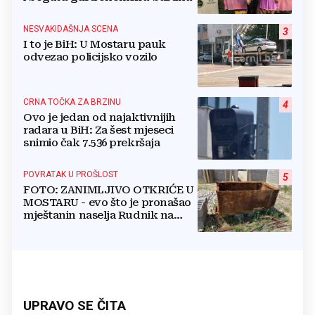
NESVAKIDAŠNJA SCENA
3
I to je BiH: U Mostaru pauk
odvezao policijsko vozilo
CRNA TOČKA ZA BRZINU
4
Ovo je jedan od najaktivnijih
radara u BiH: Za šest mjeseci
snimio čak 7.536 prekršaja
POVRATAK U PROŠLOST
5
FOTO: ZANIMLJIVO OTKRIĆE U
MOSTARU - evo što je pronašao
mještanin naselja Rudnik na
svome imanju
UPRAVO SE ČITA