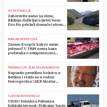
Ima i ozlijeđenih
HIT DESTINACIJA
Zaboravite samo na zimu,
Blidinje doživljava ljetni bum:
Evo što privlači domaće i strane
turiste
MANJAK INSPEKTORA
Znamo li uopće kakvo meso
jedemo? U FBiH nema baze
podataka o neispravnom i
uništenom mesu
PREMINUO DR. SEAD MULAHASANOVIĆ
Napustio prestižnu bolnicu u
Berlinu i vratio se u rodnu
Hercegovinu i SKB Mostar
spašavati živote
TIJEKOM INTERVENCIJE
VIDEO Snimka s Pašmana
šokirala javnost: Policajac bacio