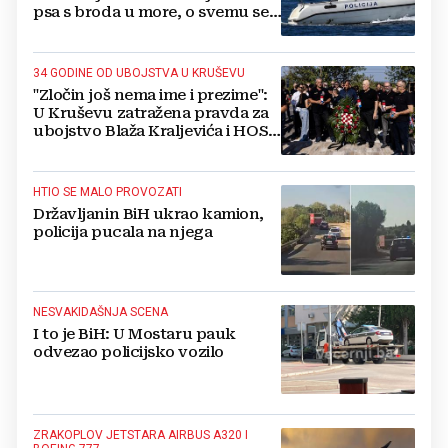
psa s broda u more, o svemu se
oglasila policija
34 GODINE OD UBOJSTVA U KRUŠEVU
"Zločin još nema ime i prezime":
U Kruševu zatražena pravda za
ubojstvo Blaža Kraljevića i HOS-
ovaca
HTIO SE MALO PROVOZATI
Državljanin BiH ukrao kamion,
policija pucala na njega
NESVAKIDAŠNJA SCENA
I to je BiH: U Mostaru pauk
odvezao policijsko vozilo
ZRAKOPLOV JETSTARA AIRBUS A320 I