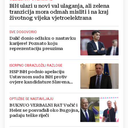
BiH ulazi u novi val ulaganja, ali zelena
tranzicija mora odmah misliti i na kraj
životnog vijeka vjetroelektrana
SVE DOGOVORIO
Dalić donio odluku o nastavku
karijere! Poznato koju
reprezentaciju preuzima
ISCRPNO OBRAZLOŽILI RAZLOGE
HSP BiH podnio apelaciju
Ustavnom sudu BiH protiv
ovjere kandidature Slavena
Kovačevića
OPTUŽBE SE NASTAVLJAJU
BUKNUO VERBALNI RAT Vučić i
Helez se posvađali oko Bugojna,
padaju teške riječi