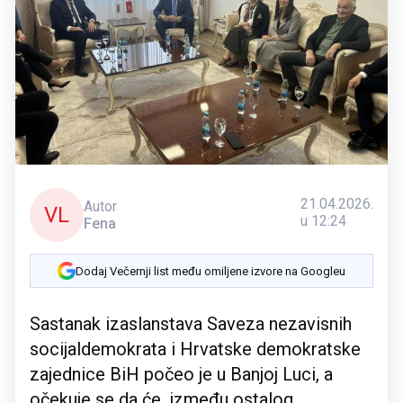
21.04.2026.
Autor
VL
u 12:24
Fena
Dodaj Večernji list među omiljene izvore na Googleu
Sastanak izaslanstava Saveza nezavisnih
socijaldemokrata i Hrvatske demokratske
zajednice BiH počeo je u Banjoj Luci, a
očekuje se da će, između ostalog,