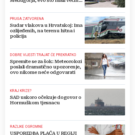
Međugorja, evo što misli većina
crkevnih dužnosnika
PRUGA ZATVORENA
Sudar vlakova u Hrvatskoj: Ima
ozlijeđenih, na terenu hitna i
policija
DOBRE VIJESTI TRAJAT ĆE PREKRATKO
Spremite se za šok: Meteorolozi
poslali dramatično upozorenje,
ovo nikome neće odgovarati
KRAJ KRIZE?
SAD uskoro očekuje dogovor o
Hormuškom tjesnacu
RAZLIKE OGROMNE
USPOREDBA PLAĆA U REGIJI