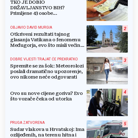
TKO JE DOBIO
DRŽAVLJANSTVO BIH?
Primljene 43 osobe...
OBJAVIO DAVID MURGIA
2
Otkriveni rezultati tajnog
glasanja Vatikana o fenomenu
Međugorja, evo što misli većina
crkevnih dužnosnika
DOBRE VIJESTI TRAJAT ĆE PREKRATKO
3
Spremite se za šok: Meteorolozi
poslali dramatično upozorenje,
ovo nikome neće odgovarati
4
Ovo su nove cijene goriva? Evo
što vozače čeka od utorka
PRUGA ZATVORENA
5
Sudar vlakova u Hrvatskoj: Ima
ozlijeđenih, na terenu hitna i