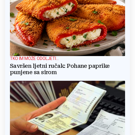
TKO IM MOŽE ODOLJETI...
Savršen ljetni ručak: Pohane paprike
punjene sa sirom