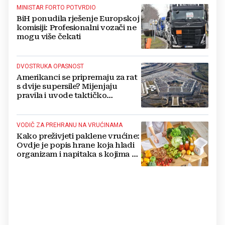
MINISTAR FORTO POTVRDIO
BiH ponudila rješenje Europskoj
komisiji: Profesionalni vozači ne
mogu više čekati
DVOSTRUKA OPASNOST
Amerikanci se pripremaju za rat
s dvije supersile? Mijenjaju
pravila i uvode taktičko
nuklearno oružje
VODIČ ZA PREHRANU NA VRUĆINAMA
Kako preživjeti paklene vrućine:
Ovdje je popis hrane koja hladi
organizam i napitaka s kojima si
činite 'medvjeđu uslugu'