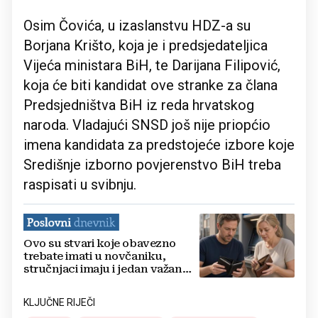
Osim Čovića, u izaslanstvu HDZ-a su
Borjana Krišto, koja je i predsjedateljica
Vijeća ministara BiH, te Darijana Filipović,
koja će biti kandidat ove stranke za člana
Predsjedništva BiH iz reda hrvatskog
naroda. Vladajući SNSD još nije priopćio
imena kandidata za predstojeće izbore koje
Središnje izborno povjerenstvo BiH treba
raspisati u svibnju.
Ovo su stvari koje obavezno
trebate imati u novčaniku,
stručnjaci imaju i jedan važan
savjet
KLJUČNE RIJEČI