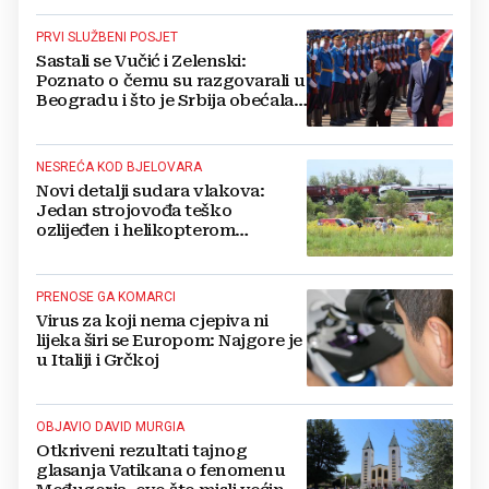
PRVI SLUŽBENI POSJET
Sastali se Vučić i Zelenski:
Poznato o čemu su razgovarali u
Beogradu i što je Srbija obećala
Ukrajini
NESREĆA KOD BJELOVARA
Novi detalji sudara vlakova:
Jedan strojovođa teško
ozlijeđen i helikopterom
prebačen na Rebro, drugi u
velikom šoku
PRENOSE GA KOMARCI
Virus za koji nema cjepiva ni
lijeka širi se Europom: Najgore je
u Italiji i Grčkoj
OBJAVIO DAVID MURGIA
Otkriveni rezultati tajnog
glasanja Vatikana o fenomenu