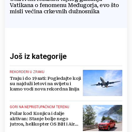
Vatikana o fenomenu Međugorja, evo što
misli većina crkevnih dužnosnika
Još iz kategorije
REKORDERI U ZRAKU
Traju i do 19 sati: Pogledajte koji
su najduži letovi na svijetu i
kamo vodi nova rekordna linija
GORI NA NEPRISTUPAČNOM TERENU
Požar kod Konjica i dalje
aktivan: Stanje bolje nego
jutros, helikopter OS BiH i Air
Tractori pomogli u gašenju