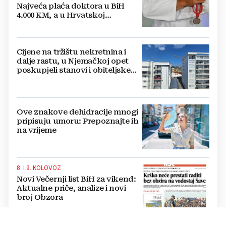
Najveća plaća doktora u BiH
4.000 KM, a u Hrvatskoj
najmanja 3.000 eura
Cijene na tržištu nekretnina i
dalje rastu, u Njemačkoj opet
poskupjeli stanovi i obiteljske
kuće
Ove znakove dehidracije mnogi
pripisuju umoru: Prepoznajte ih
na vrijeme
8. I 9. KOLOVOZ
Novi Večernji list BiH za vikend:
Aktualne priče, analize i novi
broj Obzora