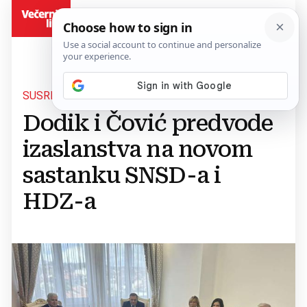
BiH
SUSRET U BANJOJ LUCI
Dodik i Čović predvode
izaslanstva na novom
sastanku SNSD-a i
HDZ-a