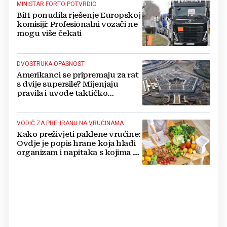
MINISTAR FORTO POTVRDIO
BiH ponudila rješenje Europskoj
komisiji: Profesionalni vozači ne
mogu više čekati
DVOSTRUKA OPASNOST
Amerikanci se pripremaju za rat
s dvije supersile? Mijenjaju
pravila i uvode taktičko
nuklearno oružje
VODIČ ZA PREHRANU NA VRUĆINAMA
Kako preživjeti paklene vrućine:
Ovdje je popis hrane koja hladi
organizam i napitaka s kojima si
činite 'medvjeđu uslugu'