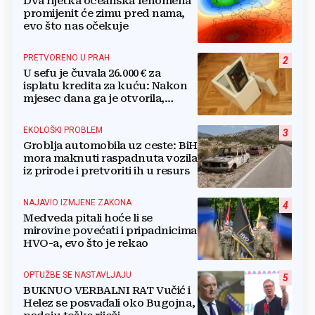
Dva rijetka oceanska fenomena
promijenit će zimu pred nama,
evo što nas očekuje
PRETVORENO U PRAH
2
U sefu je čuvala 26.000 € za
isplatu kredita za kuću: Nakon
mjesec dana ga je otvorila,
pozlilo joj je
EKOLOŠKI PROBLEM
3
Groblja automobila uz ceste: BiH
mora maknuti raspadnuta vozila
iz prirode i pretvoriti ih u resurs
NAJAVIO IZMJENE ZAKONA
4
Medveda pitali hoće li se
mirovine povećati i pripadnicima
HVO-a, evo što je rekao
OPTUŽBE SE NASTAVLJAJU
5
BUKNUO VERBALNI RAT Vučić i
Helez se posvađali oko Bugojna,