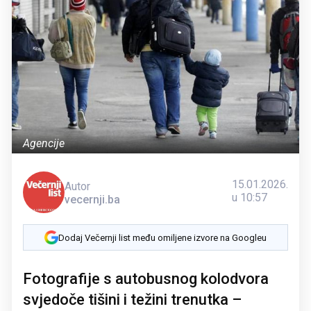
Agencije
15.01.2026.
Autor
u 10:57
vecernji.ba
Dodaj Večernji list među omiljene izvore na Googleu
Fotografije s autobusnog kolodvora
svjedoče tišini i težini trenutka –