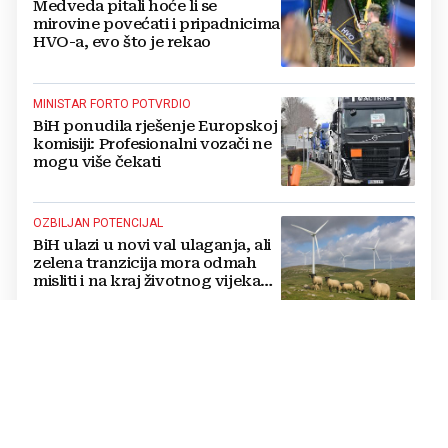
Medveda pitali hoće li se
mirovine povećati i pripadnicima
HVO-a, evo što je rekao
MINISTAR FORTO POTVRDIO
BiH ponudila rješenje Europskoj
komisiji: Profesionalni vozači ne
mogu više čekati
OZBILJAN POTENCIJAL
BiH ulazi u novi val ulaganja, ali
zelena tranzicija mora odmah
misliti i na kraj životnog vijeka
vjetroelektrana
ISCRPNO OBRAZLOŽILI RAZLOGE
HSP BiH podnio apelaciju
Ustavnom sudu BiH protiv
ovjere kandidature Slavena
Kovačevića