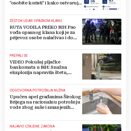
"osobite koristi" i kako ostvaruju
to pravo?
ŽESTOK UDAR OPASNOM KLANU
RUTA VODILA PREKO BIH Pao
vođa opasnog klana koji je za
prijevoz osobe nalaćivao i do
10.000 eura
PREPALI SE
VIDEO Pokušaj pljačke
bankomata u BiH: Snažna
eksplozija napravila štetu,
stanari natjerali pljačkaše u bijeg
ODGOVORNA POTROŠNJA NUŽNA
Upućen apel građanima Širokog
Brijega na racionalnu potrošnju
vode zbog suše i smanjenih
zaliha
NAJAVIO IZMJENE ZAKONA