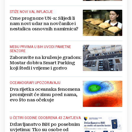
Jajca
STIŽE NOVI VAL INFLACIJE
Crne prognoze UN-a: Slijedi li
nam novi udar na novčanike i
nestašica osnovnih namirnica?
MEĐU PRVIMA U BIH UVODI PAMETNE
SENZORE
Zaboravite na kruženje gradom:
Mostar dobiva Smart Parking
koji štedi i vrijeme i gorivo
OCEANOGRAFI UPOZORAVAJU
Dva rijetka oceanska fenomena
promijenit će zimu pred nama,
evo što nas očekuje
U ČETIRI GODINE ODOBRENA 43 ZAHTJEVA
Državljanstvo BiH po posebnim
uvjetima: Tko su osobe od