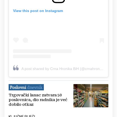
View this post on Instagram
A post shared by Crna Hronika BiH (@crnahronikabih)
Trgovački lanac zatvara 50
poslovnica, dio radnika je već
dobilo otkaz
KLJUČNE RIJEČI