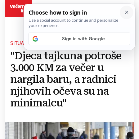
BiH
SITUACIJA U BIH
"Djeca tajkuna potroše
3.000 KM za večer u
nargila baru, a radnici
njihovih očeva su na
minimalcu"