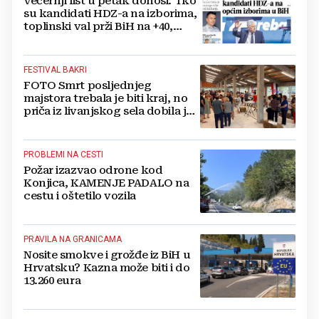
Večernji list u petak donosi: Tko
su kandidati HDZ-a na izborima,
toplinski val prži BiH na +40,
moguće redukcije...
FESTIVAL BAKRI
FOTO Smrt posljednjeg
majstora trebala je biti kraj, no
priča iz livanjskog sela dobila je
neočekivan nastavak
PROBLEMI NA CESTI
Požar izazvao odrone kod
Konjica, KAMENJE PADALO na
cestu i oštetilo vozila
PRAVILA NA GRANICAMA
Nosite smokve i grožđe iz BiH u
Hrvatsku? Kazna može biti i do
13.260 eura