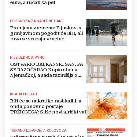
eura, a ručati za pet
PROGNOZA ZA NAREDNE DANE
Promjena vremena: Pljuskovi s
grmljavinom pogodit će BiH, ali
brzo se vraćaju vrućine
NIJE JEDNOSTAVNO
OSTVARIO BALKANSKI SAN, PA
SE RAZOČARAO Kupio stan u
Njemačkoj, a sada razmišlja o
povratku
KRATKI PREDAH
BiH će se nakratko rashladiti, a
onda ponovno postaje
'PRŽIONICA': Stiže novi afrički val
TISKANO IZDANJE, 7. KOLOVOZA