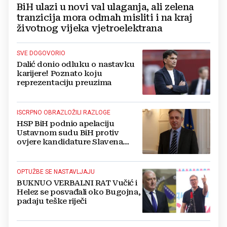
BiH ulazi u novi val ulaganja, ali zelena
tranzicija mora odmah misliti i na kraj
životnog vijeka vjetroelektrana
SVE DOGOVORIO
Dalić donio odluku o nastavku
karijere! Poznato koju
reprezentaciju preuzima
ISCRPNO OBRAZLOŽILI RAZLOGE
HSP BiH podnio apelaciju
Ustavnom sudu BiH protiv
ovjere kandidature Slavena
Kovačevića
OPTUŽBE SE NASTAVLJAJU
BUKNUO VERBALNI RAT Vučić i
Helez se posvađali oko Bugojna,
padaju teške riječi