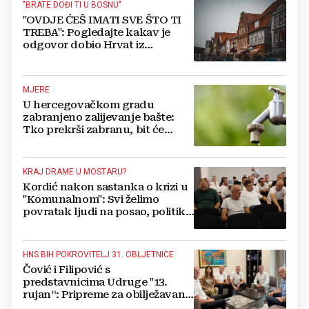
"BRATE DOĐI TI U BOSNU"
"OVDJE ĆEŠ IMATI SVE ŠTO TI
TREBA": Pogledajte kakav je
odgovor dobio Hrvat iz
Münchena kad je pitao treba li
se vratiti kući
MJERE
U hercegovačkom gradu
zabranjeno zalijevanje bašte:
Tko prekrši zabranu, bit će
isključen s mreže i novčano
kažnjen
KRAJ DRAME U MOSTARU?
Kordić nakon sastanka o krizi u
"Komunalnom": Svi želimo
povratak ljudi na posao, politika
mora dalje od ovoga
HNS BIH POKROVITELJ 31. OBLJETNICE
Čović i Filipović s
predstavnicima Udruge "13.
rujan“: Pripreme za obilježavanje
oslobođenja kraljevskog grada