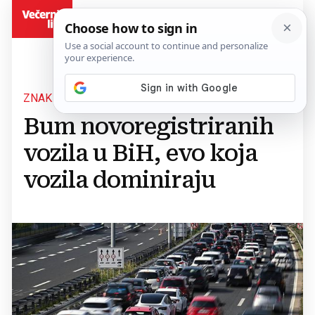
BiH
ZNAK OPORAVKA TRŽIŠTA?
Bum novoregistriranih
vozila u BiH, evo koja
vozila dominiraju