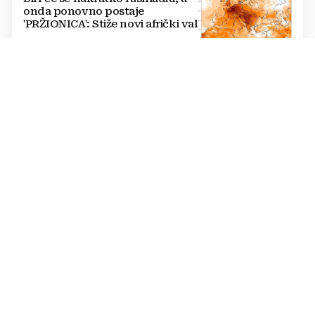
onda ponovno postaje
'PRŽIONICA': Stiže novi afrički val
TISKANO IZDANJE, 7. KOLOVOZA
Večernji list u petak donosi: Tko
su kandidati HDZ-a na izborima,
toplinski val prži BiH na +40,
moguće redukcije...
FESTIVAL BAKRI
FOTO Smrt posljednjeg
majstora trebala je biti kraj, no
priča iz livanjskog sela dobila je
neočekivan nastavak
PROBLEMI NA CESTI
Požar izazvao odrone kod
Konjica, KAMENJE PADALO na
cestu i oštetilo vozila