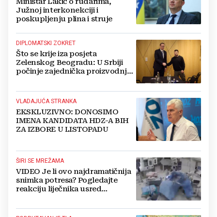
Ministar Lakić o rudarima,
Južnoj interkonekciji i
poskupljenju plina i struje
DIPLOMATSKI ZOKRET
Što se krije iza posjeta
Zelenskog Beogradu: U Srbiji
počinje zajednička proizvodnja
oružja i dronova za Ukrajinu?
VLADAJUĆA STRANKA
EKSKLUZIVNO: DONOSIMO
IMENA KANDIDATA HDZ-A BIH
ZA IZBORE U LISTOPADU
ŠIRI SE MREŽAMA
VIDEO Je li ovo najdramatičnija
snimka potresa? Pogledajte
reakciju liječnika usred
operacije