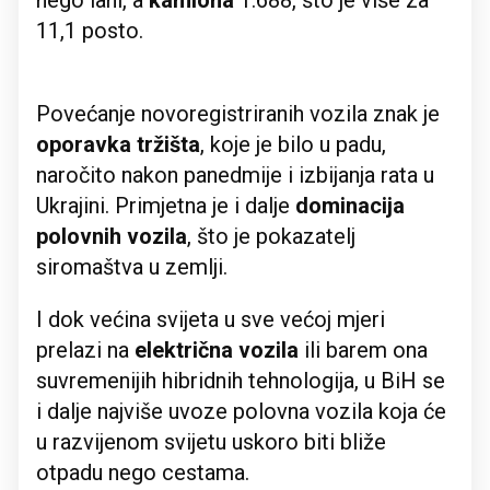
nego lani, a
kamiona
1.688, što je više za
11,1 posto.
Povećanje novoregistriranih vozila znak je
oporavka tržišta
, koje je bilo u padu,
naročito nakon panedmije i izbijanja rata u
Ukrajini. Primjetna je i dalje
dominacija
polovnih vozila
, što je pokazatelj
siromaštva u zemlji.
I dok većina svijeta u sve većoj mjeri
prelazi na
električna vozila
ili barem ona
suvremenijih hibridnih tehnologija, u BiH se
i dalje najviše uvoze polovna vozila koja će
u razvijenom svijetu uskoro biti bliže
otpadu nego cestama.