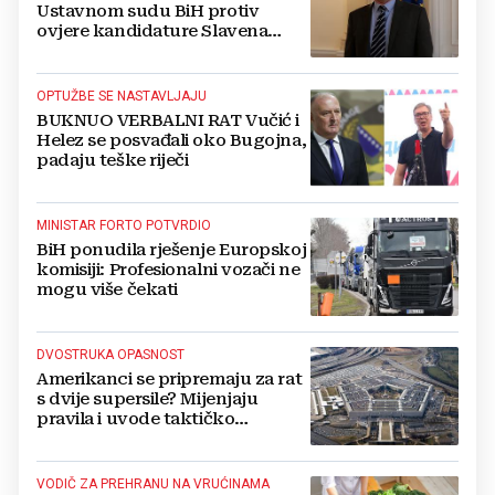
Ustavnom sudu BiH protiv
ovjere kandidature Slavena
Kovačevića
OPTUŽBE SE NASTAVLJAJU
BUKNUO VERBALNI RAT Vučić i
Helez se posvađali oko Bugojna,
padaju teške riječi
MINISTAR FORTO POTVRDIO
BiH ponudila rješenje Europskoj
komisiji: Profesionalni vozači ne
mogu više čekati
DVOSTRUKA OPASNOST
Amerikanci se pripremaju za rat
s dvije supersile? Mijenjaju
pravila i uvode taktičko
nuklearno oružje
VODIČ ZA PREHRANU NA VRUĆINAMA