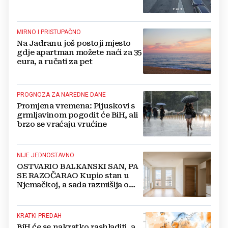
MIRNO I PRISTUPAČNO
Na Jadranu još postoji mjesto
gdje apartman možete naći za 35
eura, a ručati za pet
PROGNOZA ZA NAREDNE DANE
Promjena vremena: Pljuskovi s
grmljavinom pogodit će BiH, ali
brzo se vraćaju vrućine
NIJE JEDNOSTAVNO
OSTVARIO BALKANSKI SAN, PA
SE RAZOČARAO Kupio stan u
Njemačkoj, a sada razmišlja o
povratku
KRATKI PREDAH
BiH će se nakratko rashladiti, a