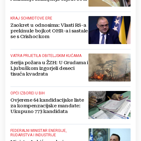
i u BiH
KRAJ SCHMIDTOVE ERE
Zaokret u odnosima: Vlasti RS-a
prekinule bojkot OHR-a i sastale
se s Crishockom
VATRA PRIJETILA OBITELJSKIM KUĆAMA
Serija požara u ŽZH: U Grudama i
Ljubuškom izgorjeli deseci
tisuća kvadrata
OPĆI IZBOREI U BIH
Ovjerene 64 kandidacijske liste
za kompenzacijske mandate:
Ukupuno 773 kandidata
FEDERALNI MINISTAR ENERGIJE,
RUDARSTVA I INDUSTRIJE