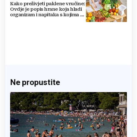
Kako preživjeti paklene vrućine:
Ovdje je popis hrane koja hladi
organizam i napitaka s kojima si
činite 'medvjeđu uslugu'
Ne propustite