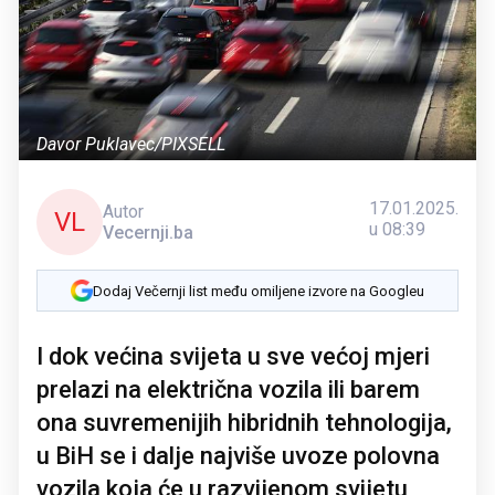
Davor Puklavec/PIXSELL
17.01.2025.
Autor
VL
u 08:39
Vecernji.ba
Dodaj Večernji list među omiljene izvore na Googleu
I dok većina svijeta u sve većoj mjeri
prelazi na električna vozila ili barem
ona suvremenijih hibridnih tehnologija,
u BiH se i dalje najviše uvoze polovna
vozila koja će u razvijenom svijetu