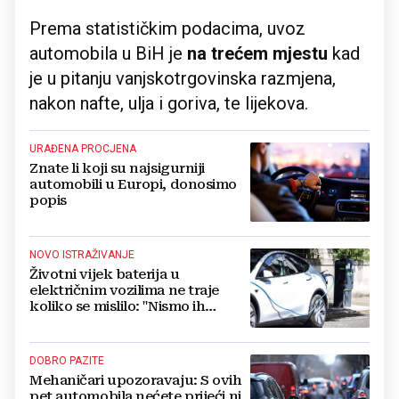
Prema statističkim podacima, uvoz
automobila u BiH je
na trećem mjestu
kad
je u pitanju vanjskotrgovinska razmjena,
nakon nafte, ulja i goriva, te lijekova.
URAĐENA PROCJENA
Znate li koji su najsigurniji
automobili u Europi, donosimo
popis
NOVO ISTRAŽIVANJE
Životni vijek baterija u
električnim vozilima ne traje
koliko se mislilo: "Nismo ih
testirali na pravi način"
DOBRO PAZITE
Mehaničari upozoravaju: S ovih
pet automobila nećete prijeći ni