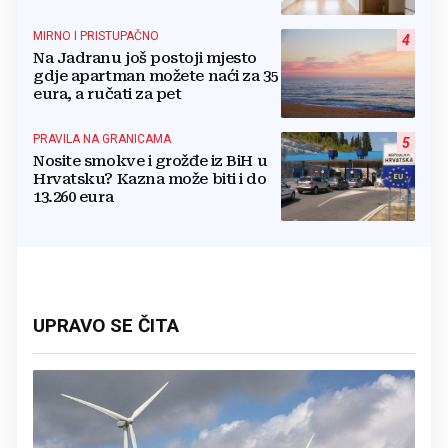
povratku
MIRNO I PRISTUPAČNO
4
Na Jadranu još postoji mjesto
gdje apartman možete naći za 35
eura, a ručati za pet
PRAVILA NA GRANICAMA
5
Nosite smokve i grožđe iz BiH u
Hrvatsku? Kazna može biti i do
13.260 eura
UPRAVO SE ČITA