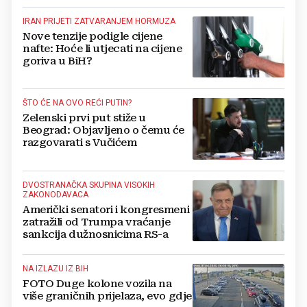
IRAN PRIJETI ZATVARANJEM HORMUZA
Nove tenzije podigle cijene
nafte: Hoće li utjecati na cijene
goriva u BiH?
ŠTO ĆE NA OVO REĆI PUTIN?
Zelenski prvi put stiže u
Beograd: Objavljeno o čemu će
razgovarati s Vučićem
DVOSTRANAČKA SKUPINA VISOKIH
ZAKONODAVACA
Američki senatori i kongresmeni
zatražili od Trumpa vraćanje
sankcija dužnosnicima RS-a
NA IZLAZU IZ BIH
FOTO Duge kolone vozila na
više graničnih prijelaza, evo gdje