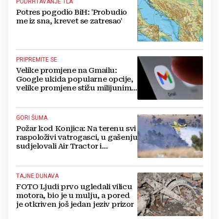
PODRHTAVANJE TLA
Potres pogodio BiH: 'Probudio
me iz sna, krevet se zatresao'
PRIPREMITE SE
Velike promjene na Gmailu:
Google ukida popularne opcije,
velike promjene stižu milijunima
korisnika
GORI ŠUMA
Požar kod Konjica: Na terenu svi
raspoloživi vatrogasci, u gašenju
sudjelovali Air Tractor i
helikopter
TAJNE DUNAVA
FOTO Ljudi prvo ugledali vilicu
motora, bio je u mulju, a pored
je otkriven još jedan jeziv prizor