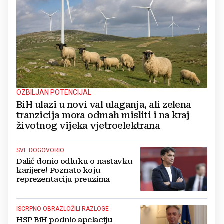
OZBILJAN POTENCIJAL
BiH ulazi u novi val ulaganja, ali zelena
tranzicija mora odmah misliti i na kraj
životnog vijeka vjetroelektrana
SVE DOGOVORIO
Dalić donio odluku o nastavku
karijere! Poznato koju
reprezentaciju preuzima
ISCRPNO OBRAZLOŽILI RAZLOGE
HSP BiH podnio apelaciju