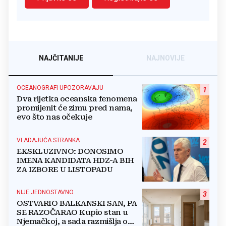
NAJČITANIJE
NAJNOVIJE
OCEANOGRAFI UPOZORAVAJU
1
Dva rijetka oceanska fenomena
promijenit će zimu pred nama,
evo što nas očekuje
VLADAJUĆA STRANKA
2
EKSKLUZIVNO: DONOSIMO
IMENA KANDIDATA HDZ-A BIH
ZA IZBORE U LISTOPADU
NIJE JEDNOSTAVNO
3
OSTVARIO BALKANSKI SAN, PA
SE RAZOČARAO Kupio stan u
Njemačkoj, a sada razmišlja o