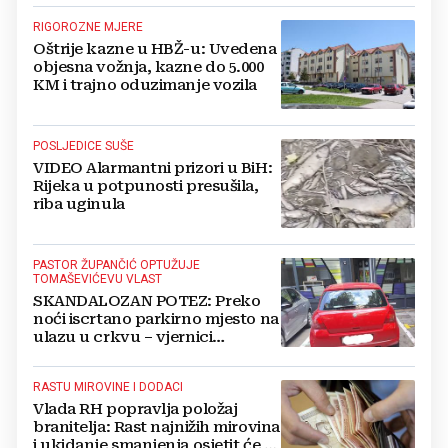
RIGOROZNE MJERE
Oštrije kazne u HBŽ-u: Uvedena
objesna vožnja, kazne do 5.000
KM i trajno oduzimanje vozila
POSLJEDICE SUŠE
VIDEO Alarmantni prizori u BiH:
Rijeka u potpunosti presušila,
riba uginula
PASTOR ŽUPANČIĆ OPTUŽUJE
TOMAŠEVIĆEVU VLAST
SKANDALOZAN POTEZ: Preko
noći iscrtano parkirno mjesto na
ulazu u crkvu – vjernici
preskaču preko automobila
RASTU MIROVINE I DODACI
Vlada RH popravlja položaj
branitelja: Rast najnižih mirovina
i ukidanje smanjenja osjetit će se