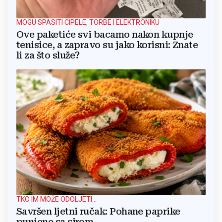
MOGU SPASITI CIPELE, TORBE I ELEKTRONIKU
Ove paketiće svi bacamo nakon kupnje
tenisice, a zapravo su jako korisni: Znate
li za što služe?
TKO IM MOŽE ODOLJETI...
Savršen ljetni ručak: Pohane paprike
punjene sa sirom