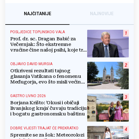
NAJČITANIJE
NAJNOVIJE
POSLJEDICE TOPLINSKOG VALA
1
Prof. dr. sc. Dragan Babić za
Večernjak: Što ekstremne
vrućine čine našoj psihi, koje tri
namirnice trebamo jesti, kako se
boriti...
OBJAVIO DAVID MURGIA
2
Otkriveni rezultati tajnog
glasanja Vatikana o fenomenu
Međugorja, evo što misli većina
crkevnih dužnosnika
GASTRO LIVNO 2026
3
Borjana Krišto: 'Okusi i običaji
livanjskog kraja' čuvaju tradiciju
i bogatu gastronomsku baštinu
DOBRE VIJESTI TRAJAT ĆE PREKRATKO
4
Spremite se za šok: Meteorolozi