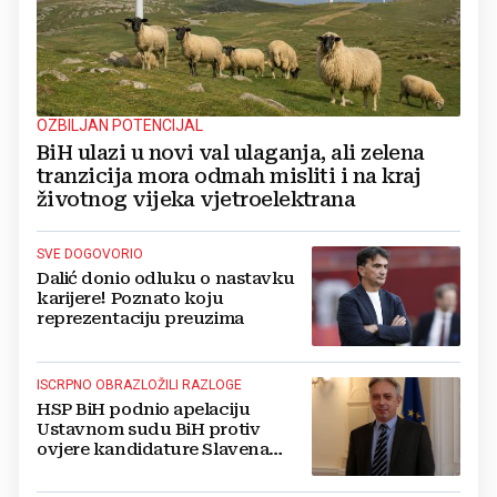
OZBILJAN POTENCIJAL
BiH ulazi u novi val ulaganja, ali zelena
tranzicija mora odmah misliti i na kraj
životnog vijeka vjetroelektrana
SVE DOGOVORIO
Dalić donio odluku o nastavku
karijere! Poznato koju
reprezentaciju preuzima
ISCRPNO OBRAZLOŽILI RAZLOGE
HSP BiH podnio apelaciju
Ustavnom sudu BiH protiv
ovjere kandidature Slavena
Kovačevića