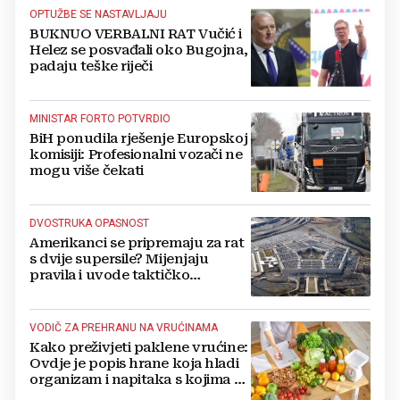
OPTUŽBE SE NASTAVLJAJU
BUKNUO VERBALNI RAT Vučić i
Helez se posvađali oko Bugojna,
padaju teške riječi
MINISTAR FORTO POTVRDIO
BiH ponudila rješenje Europskoj
komisiji: Profesionalni vozači ne
mogu više čekati
DVOSTRUKA OPASNOST
Amerikanci se pripremaju za rat
s dvije supersile? Mijenjaju
pravila i uvode taktičko
nuklearno oružje
VODIČ ZA PREHRANU NA VRUĆINAMA
Kako preživjeti paklene vrućine:
Ovdje je popis hrane koja hladi
organizam i napitaka s kojima si
činite 'medvjeđu uslugu'