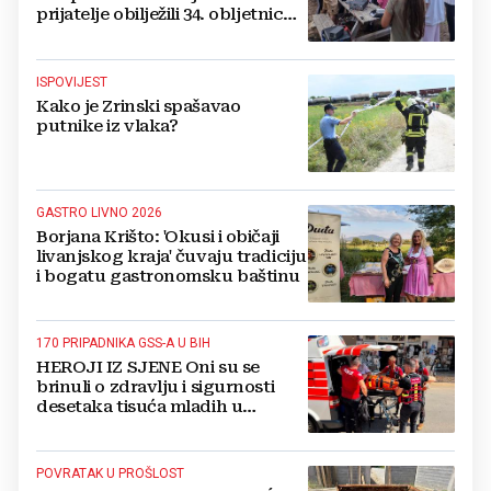
prijatelje obilježili 34. obljetnicu
osnutka
ISPOVIJEST
Kako je Zrinski spašavao
putnike iz vlaka?
GASTRO LIVNO 2026
Borjana Krišto: 'Okusi i običaji
livanjskog kraja' čuvaju tradiciju
i bogatu gastronomsku baštinu
170 PRIPADNIKA GSS-A U BIH
HEROJI IZ SJENE Oni su se
brinuli o zdravlju i sigurnosti
desetaka tisuća mladih u
Međugorju. DONOSIMO
FOTOGRAFIJE
POVRATAK U PROŠLOST