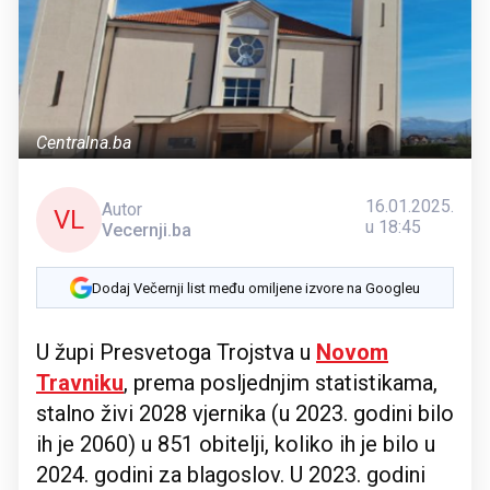
Centralna.ba
16.01.2025.
Autor
VL
u 18:45
Vecernji.ba
Dodaj Večernji list među omiljene izvore na Googleu
U župi Presvetoga Trojstva u
Novom
Travniku
, prema posljednjim statistikama,
stalno živi 2028 vjernika (u 2023. godini bilo
ih je 2060) u 851 obitelji, koliko ih je bilo u
2024. godini za blagoslov. U 2023. godini