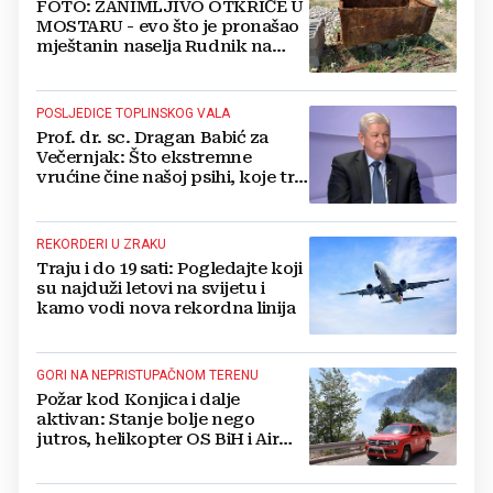
FOTO: ZANIMLJIVO OTKRIĆE U
MOSTARU - evo što je pronašao
mještanin naselja Rudnik na
svome imanju
POSLJEDICE TOPLINSKOG VALA
Prof. dr. sc. Dragan Babić za
Večernjak: Što ekstremne
vrućine čine našoj psihi, koje tri
namirnice trebamo jesti, kako se
boriti...
REKORDERI U ZRAKU
Traju i do 19 sati: Pogledajte koji
su najduži letovi na svijetu i
kamo vodi nova rekordna linija
GORI NA NEPRISTUPAČNOM TERENU
Požar kod Konjica i dalje
aktivan: Stanje bolje nego
jutros, helikopter OS BiH i Air
Tractori pomogli u gašenju