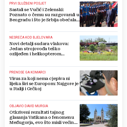
PRVI SLUŽBENI POSJET
Sastali se Vučić i Zelenski:
Poznato o čemu su razgovarali u
Beogradu i što je Srbija obećala
Ukrajini
NESREĆA KOD BJELOVARA
Novi detalji sudara vlakova:
Jedan strojovođa teško
ozlijeđen i helikopterom
prebačen na Rebro, drugi u
velikom šoku
PRENOSE GA KOMARCI
Virus za koji nema cjepiva ni
lijeka širi se Europom: Najgore je
u Italiji i Grčkoj
OBJAVIO DAVID MURGIA
Otkriveni rezultati tajnog
glasanja Vatikana o fenomenu
Međugorja, evo što misli većina