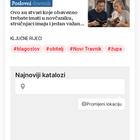
Ovo su stvari koje obavezno
trebate imati u novčaniku,
stručnjaci imaju i jedan važan
savjet
KLJUČNE RIJEČI
blagoslov
obitelj
Novi Travnik
župa