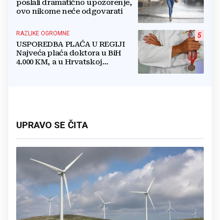
poslali dramatično upozorenje,
ovo nikome neće odgovarati
RAZLIKE OGROMNE
5
USPOREDBA PLAĆA U REGIJI
Najveća plaća doktora u BiH
4.000 KM, a u Hrvatskoj
najmanja 3.000 eura
UPRAVO SE ČITA