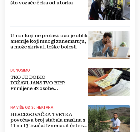
što vozače čeka od utorka
Umor koji ne prolazi: ovo je oblik
anemije koji mnogi zanemaruju,
a može skrivati teške bolesti
DONOSIMO
TKO JE DOBIO
DRŽAVLJANSTVO BIH?
Primljene 43 osobe...
NA VIŠE OD 30 HEKTARA
HERCEGOVAČKA TVRTKA
povećava broj stabala maslina s
11 na 13 tisuća! Iznenadit ćete se
kako ih štite