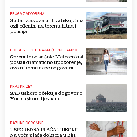
crkevnih dužnosnika
PRUGA ZATVORENA
Sudar vlakova u Hrvatskoj: Ima
ozlijeđenih, na terenu hitna i
policija
DOBRE VIJESTI TRAJAT ĆE PREKRATKO
Spremite se za šok: Meteorolozi
poslali dramatično upozorenje,
ovo nikome neće odgovarati
KRAJ KRIZE?
SAD uskoro očekuje dogovor o
Hormuškom tjesnacu
RAZLIKE OGROMNE
USPOREDBA PLAĆA U REGIJI
Najveća plaća doktora u BiH