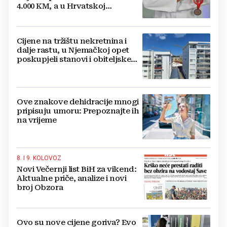
4.000 KM, a u Hrvatskoj
najmanja 3.000 eura
Cijene na tržištu nekretnina i
dalje rastu, u Njemačkoj opet
poskupjeli stanovi i obiteljske
kuće
Ove znakove dehidracije mnogi
pripisuju umoru: Prepoznajte ih
na vrijeme
8. I 9. KOLOVOZ
Novi Večernji list BiH za vikend:
Aktualne priče, analize i novi
broj Obzora
Ovo su nove cijene goriva? Evo