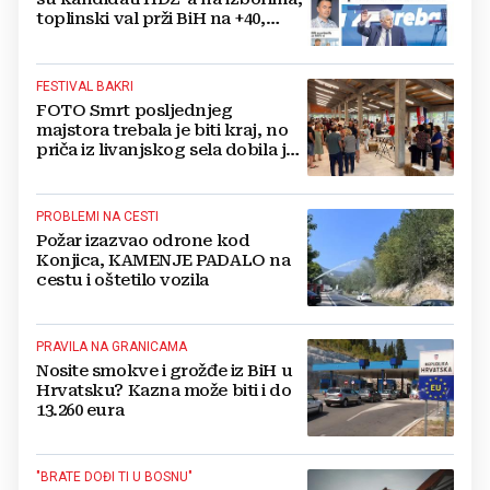
toplinski val prži BiH na +40,
moguće redukcije...
FESTIVAL BAKRI
FOTO Smrt posljednjeg
majstora trebala je biti kraj, no
priča iz livanjskog sela dobila je
neočekivan nastavak
PROBLEMI NA CESTI
Požar izazvao odrone kod
Konjica, KAMENJE PADALO na
cestu i oštetilo vozila
PRAVILA NA GRANICAMA
Nosite smokve i grožđe iz BiH u
Hrvatsku? Kazna može biti i do
13.260 eura
"BRATE DOĐI TI U BOSNU"