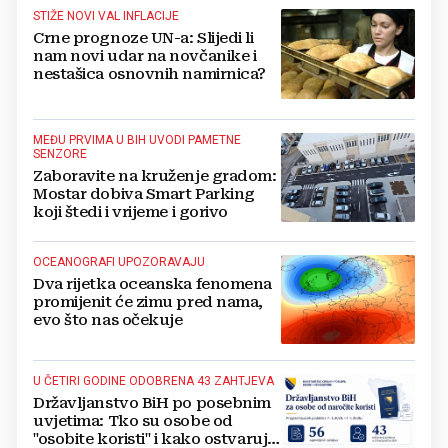
STIŽE NOVI VAL INFLACIJE
Crne prognoze UN-a: Slijedi li
nam novi udar na novčanike i
nestašica osnovnih namirnica?
MEĐU PRVIMA U BIH UVODI PAMETNE
SENZORE
Zaboravite na kruženje gradom:
Mostar dobiva Smart Parking
koji štedi i vrijeme i gorivo
OCEANOGRAFI UPOZORAVAJU
Dva rijetka oceanska fenomena
promijenit će zimu pred nama,
evo što nas očekuje
U ČETIRI GODINE ODOBRENA 43 ZAHTJEVA
Državljanstvo BiH po posebnim
uvjetima: Tko su osobe od
"osobite koristi" i kako ostvaruju