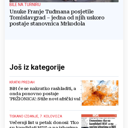
BILE NA TURNIRU
Unuke Franje Tuđmana posjetile
Tomislavgrad – jedna od njih uskoro
postaje stanovnica Mrkodola
Još iz kategorije
KRATKI PREDAH
BiH će se nakratko rashladiti, a
onda ponovno postaje
'PRŽIONICA': Stiže novi afrički val
TISKANO IZDANJE, 7. KOLOVOZA
Večernji list u petak donosi: Tko
su kandidati HDZ-a na izborima,