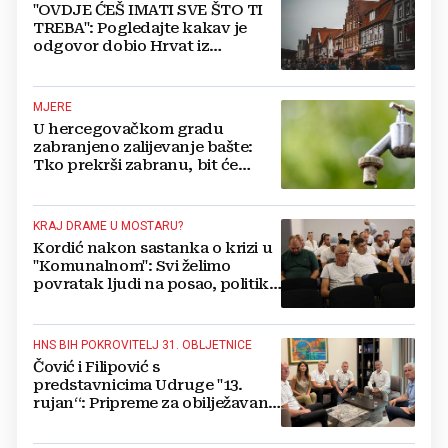
"OVDJE ĆEŠ IMATI SVE ŠTO TI
TREBA": Pogledajte kakav je
odgovor dobio Hrvat iz
Münchena kad je pitao treba li
se vratiti kući
MJERE
U hercegovačkom gradu
zabranjeno zalijevanje bašte:
Tko prekrši zabranu, bit će
isključen s mreže i novčano
kažnjen
KRAJ DRAME U MOSTARU?
Kordić nakon sastanka o krizi u
"Komunalnom": Svi želimo
povratak ljudi na posao, politika
mora dalje od ovoga
HNS BIH POKROVITELJ 31. OBLJETNICE
Čović i Filipović s
predstavnicima Udruge "13.
rujan“: Pripreme za obilježavanje
oslobođenja kraljevskog grada
Jajca