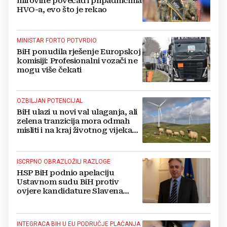
mirovine povećati i pripadnicima
HVO-a, evo što je rekao
MINISTAR FORTO POTVRDIO
BiH ponudila rješenje Europskoj
komisiji: Profesionalni vozači ne
mogu više čekati
OZBILJAN POTENCIJAL
BiH ulazi u novi val ulaganja, ali
zelena tranzicija mora odmah
misliti i na kraj životnog vijeka
vjetroelektrana
ISCRPNO OBRAZLOŽILI RAZLOGE
HSP BiH podnio apelaciju
Ustavnom sudu BiH protiv
ovjere kandidature Slavena
Kovačevića
INTEGRACA BIH U EU PODRUČJE PLAĆANJA