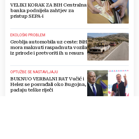
VELIKI KORAK ZA BIH Centralna
banka podnijela zahtjev za
pristup SEPA-i
EKOLOŠKI PROBLEM
Groblja automobila uz ceste: BiH
mora maknuti raspadnuta vozila
iz prirode i pretvoriti ih u resurs
OPTUŽBE SE NASTAVLJAJU
BUKNUO VERBALNI RAT Vučić i
Helez se posvađali oko Bugojna,
padaju teške riječi
PRETVORENO U PRAH
U sefu je čuvala 26.000 € za
isplatu kredita za kuću: Nakon
mjesec dana ga je otvorila,
pozlilo joj je