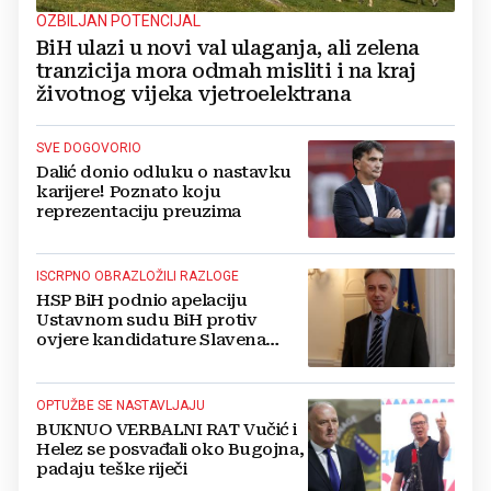
OZBILJAN POTENCIJAL
BiH ulazi u novi val ulaganja, ali zelena
tranzicija mora odmah misliti i na kraj
životnog vijeka vjetroelektrana
SVE DOGOVORIO
Dalić donio odluku o nastavku
karijere! Poznato koju
reprezentaciju preuzima
ISCRPNO OBRAZLOŽILI RAZLOGE
HSP BiH podnio apelaciju
Ustavnom sudu BiH protiv
ovjere kandidature Slavena
Kovačevića
OPTUŽBE SE NASTAVLJAJU
BUKNUO VERBALNI RAT Vučić i
Helez se posvađali oko Bugojna,
padaju teške riječi