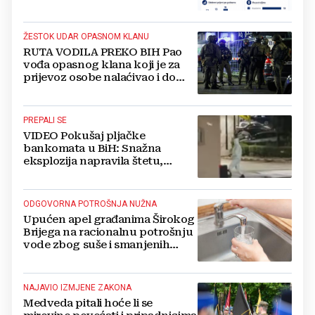
to pravo?
ŽESTOK UDAR OPASNOM KLANU
RUTA VODILA PREKO BIH Pao
vođa opasnog klana koji je za
prijevoz osobe nalaćivao i do
10.000 eura
PREPALI SE
VIDEO Pokušaj pljačke
bankomata u BiH: Snažna
eksplozija napravila štetu,
stanari natjerali pljačkaše u bijeg
ODGOVORNA POTROŠNJA NUŽNA
Upućen apel građanima Širokog
Brijega na racionalnu potrošnju
vode zbog suše i smanjenih
zaliha
NAJAVIO IZMJENE ZAKONA
Medveda pitali hoće li se