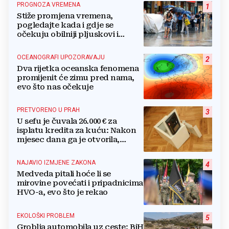
PROGNOZA VREMENA
1
Stiže promjena vremena,
pogledajte kada i gdje se
očekuju obilniji pljuskovi i
grmljavina
OCEANOGRAFI UPOZORAVAJU
2
Dva rijetka oceanska fenomena
promijenit će zimu pred nama,
evo što nas očekuje
PRETVORENO U PRAH
3
U sefu je čuvala 26.000 € za
isplatu kredita za kuću: Nakon
mjesec dana ga je otvorila,
pozlilo joj je
NAJAVIO IZMJENE ZAKONA
4
Medveda pitali hoće li se
mirovine povećati i pripadnicima
HVO-a, evo što je rekao
EKOLOŠKI PROBLEM
5
Groblja automobila uz ceste: BiH