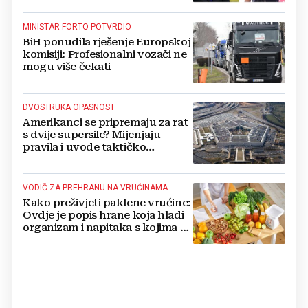
MINISTAR FORTO POTVRDIO
BiH ponudila rješenje Europskoj
komisiji: Profesionalni vozači ne
mogu više čekati
DVOSTRUKA OPASNOST
Amerikanci se pripremaju za rat
s dvije supersile? Mijenjaju
pravila i uvode taktičko
nuklearno oružje
VODIČ ZA PREHRANU NA VRUĆINAMA
Kako preživjeti paklene vrućine:
Ovdje je popis hrane koja hladi
organizam i napitaka s kojima si
činite 'medvjeđu uslugu'