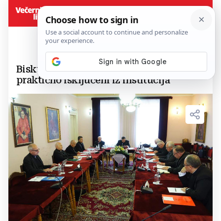
Biskupi upozorili: Hrvati u BiH
praktično isključeni iz institucija