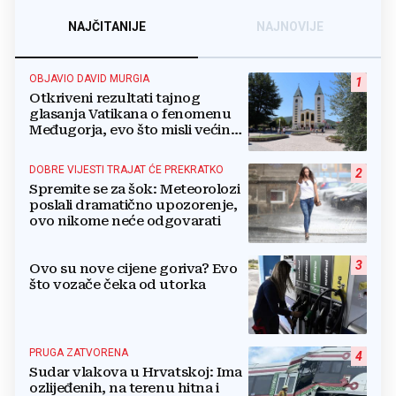
NAJČITANIJE
NAJNOVIJE
OBJAVIO DAVID MURGIA
1
Otkriveni rezultati tajnog
glasanja Vatikana o fenomenu
Međugorja, evo što misli većina
crkevnih dužnosnika
DOBRE VIJESTI TRAJAT ĆE PREKRATKO
2
Spremite se za šok: Meteorolozi
poslali dramatično upozorenje,
ovo nikome neće odgovarati
3
Ovo su nove cijene goriva? Evo
što vozače čeka od utorka
PRUGA ZATVORENA
4
Sudar vlakova u Hrvatskoj: Ima
ozlijeđenih, na terenu hitna i