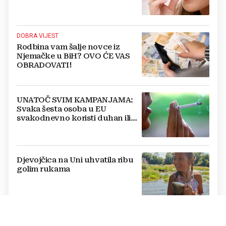
i bakterije
DOBRA VIJEST
Rodbina vam šalje novce iz
Njemačke u BiH? OVO ĆE VAS
OBRADOVATI!
UNATOČ SVIM KAMPANJAMA:
Svaka šesta osoba u EU
svakodnevno koristi duhan ili
srodne proizvode
Djevojčica na Uni uhvatila ribu
golim rukama
LJETO ZA UDŽBENIKE