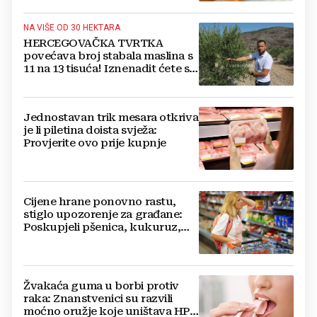
NA VIŠE OD 30 HEKTARA
HERCEGOVAČKA TVRTKA
povećava broj stabala maslina s
11 na 13 tisuća! Iznenadit ćete se
kako ih štite
Jednostavan trik mesara otkriva
je li piletina doista svježa:
Provjerite ovo prije kupnje
Cijene hrane ponovno rastu,
stiglo upozorenje za građane:
Poskupjeli pšenica, kukuruz,
šećer i biljna ulja
Žvakaća guma u borbi protiv
raka: Znanstvenici su razvili
moćno oružje koje uništava HPV