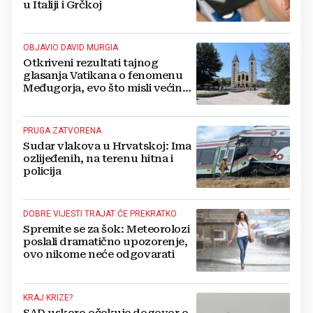
u Italiji i Grčkoj
OBJAVIO DAVID MURGIA
Otkriveni rezultati tajnog
glasanja Vatikana o fenomenu
Međugorja, evo što misli većina
crkevnih dužnosnika
PRUGA ZATVORENA
Sudar vlakova u Hrvatskoj: Ima
ozlijeđenih, na terenu hitna i
policija
DOBRE VIJESTI TRAJAT ĆE PREKRATKO
Spremite se za šok: Meteorolozi
poslali dramatično upozorenje,
ovo nikome neće odgovarati
KRAJ KRIZE?
SAD uskoro očekuje dogovor o