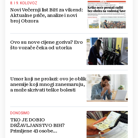
8. I 9. KOLOVOZ
Novi Večernji list BiH za vikend:
Aktualne priče, analize i novi
broj Obzora
Ovo su nove cijene goriva? Evo
što vozače čeka od utorka
Umor koji ne prolazi: ovo je oblik
anemije koji mnogi zanemaruju,
a može skrivati teške bolesti
DONOSIMO
TKO JE DOBIO
DRŽAVLJANSTVO BIH?
Primljene 43 osobe...