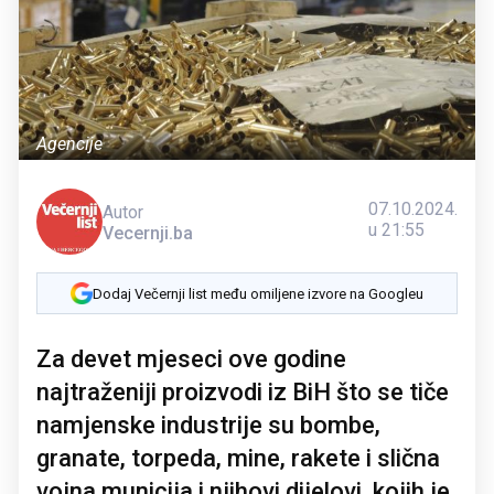
Agencije
07.10.2024.
Autor
u 21:55
Vecernji.ba
Dodaj Večernji list među omiljene izvore na Googleu
Za devet mjeseci ove godine
najtraženiji proizvodi iz BiH što se tiče
namjenske industrije su bombe,
granate, torpeda, mine, rakete i slična
vojna municija i njihovi dijelovi, kojih je