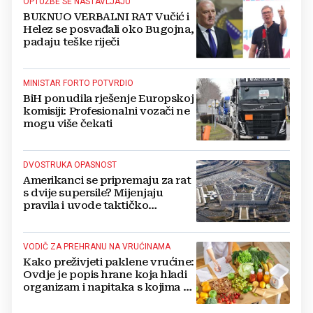
OPTUŽBE SE NASTAVLJAJU
BUKNUO VERBALNI RAT Vučić i
Helez se posvađali oko Bugojna,
padaju teške riječi
MINISTAR FORTO POTVRDIO
BiH ponudila rješenje Europskoj
komisiji: Profesionalni vozači ne
mogu više čekati
DVOSTRUKA OPASNOST
Amerikanci se pripremaju za rat
s dvije supersile? Mijenjaju
pravila i uvode taktičko
nuklearno oružje
VODIČ ZA PREHRANU NA VRUĆINAMA
Kako preživjeti paklene vrućine:
Ovdje je popis hrane koja hladi
organizam i napitaka s kojima si
činite 'medvjeđu uslugu'