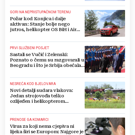
GORI NA NEPRISTUPAČNOM TERENU
Požar kod Konjica i dalje
aktivan: Stanje bolje nego
jutros, helikopter OS BiH i Air
Tractori pomogli u gašenju
PRVI SLUŽBENI POSJET
Sastali se Vučić i Zelenski:
Poznato o čemu su razgovarali u
Beogradu i što je Srbija obećala
Ukrajini
NESREĆA KOD BJELOVARA
Novi detalji sudara vlakova:
Jedan strojovođa teško
ozlijeđen i helikopterom
prebačen na Rebro, drugi u
velikom šoku
PRENOSE GA KOMARCI
Virus za koji nema cjepiva ni
lijeka širi se Europom: Najgore je