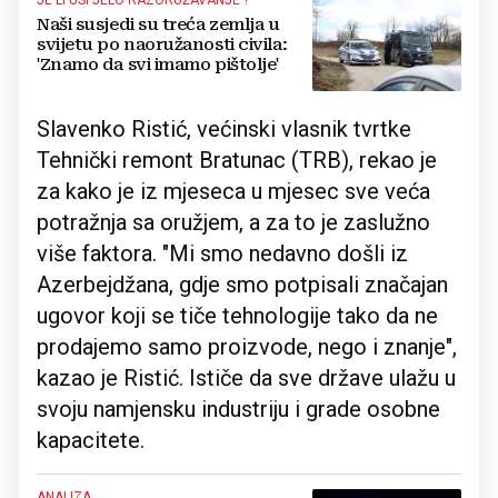
JE LI USPJELO RAZORUŽAVANJE ?
Naši susjedi su treća zemlja u
svijetu po naoružanosti civila:
'Znamo da svi imamo pištolje'
Slavenko Ristić, većinski vlasnik tvrtke
Tehnički remont Bratunac (TRB), rekao je
za kako je iz mjeseca u mjesec sve veća
potražnja sa oružjem, a za to je zaslužno
više faktora. "Mi smo nedavno došli iz
Azerbejdžana, gdje smo potpisali značajan
ugovor koji se tiče tehnologije tako da ne
prodajemo samo proizvode, nego i znanje",
kazao je Ristić. Ističe da sve države ulažu u
svoju namjensku industriju i grade osobne
kapacitete.
ANALIZA