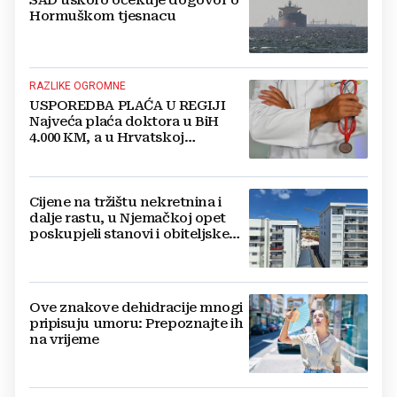
Hormuškom tjesnacu
RAZLIKE OGROMNE
USPOREDBA PLAĆA U REGIJI
Najveća plaća doktora u BiH
4.000 KM, a u Hrvatskoj
najmanja 3.000 eura
Cijene na tržištu nekretnina i
dalje rastu, u Njemačkoj opet
poskupjeli stanovi i obiteljske
kuće
Ove znakove dehidracije mnogi
pripisuju umoru: Prepoznajte ih
na vrijeme