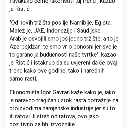
i svakako ćemo iskoristiti taj trend", kazao
je Ristić.
"Od novih tržišta poslije Namibije, Egipta,
Malezije, UAE, Indonezije i Saudijske
Arabije osvojili smo još jedno tržište, a to je
Azerbejdžan, te smo vrlo ponosni jer sve je
to garancija budućnosti naše tvrtke", kazao
je Ristić i istaknuo da su uvjereni da će ovaj
trend kako ove godine, tako i narednih
samo rasti.
Ekonomista Igor Gavran kaže kako je, iako
je naravno tragičan uzrok rasta potražnje za
proizvodima namjenske industrije jer su to
ili ratovi ili strah od ratova, ovo jako
pozitivno za bh. izvoznike.