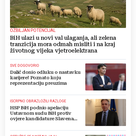
OZBILJAN POTENCIJAL
BiH ulazi u novi val ulaganja, ali zelena
tranzicija mora odmah misliti i na kraj
životnog vijeka vjetroelektrana
SVE DOGOVORIO
Dalić donio odluku o nastavku
karijere! Poznato koju
reprezentaciju preuzima
ISCRPNO OBRAZLOŽILI RAZLOGE
HSP BiH podnio apelaciju
Ustavnom sudu BiH protiv
ovjere kandidature Slavena
Kovačevića