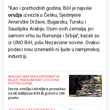
"Kao i prethodnih godina, BiH je najviše
oružja
izvezla u Češku, Sjedinjene
Američke Države, Bugarsku, Tursku i
Saudijsku Arabiju. Osim ovih zemalja, pri
samom vrhu su Rumunija i Srbija", kazali su
iz UNO BiH, pišu Nezavisne novine. Ovakvi
podaci nisu iznenadili ni ljude u namjenskoj
industriji.
NEKOLIKO SEKTORA GOSPODARSTVA
BILJEŽI ZNAČAJAN RAST IZVOZA NA
POČETKU GODINE
Izvoz oružja i streljiva porastao
za 66 milijuna KM ili gotovo 100
posto