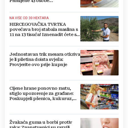
Primljene 43 osobe...
NA VIŠE OD 30 HEKTARA
HERCEGOVAČKA TVRTKA
povećava broj stabala maslina s
11 na 13 tisuća! Iznenadit ćete se
kako ih štite
Jednostavan trik mesara otkriva
je li piletina doista svježa:
Provjerite ovo prije kupnje
Cijene hrane ponovno rastu,
stiglo upozorenje za građane:
Poskupjeli pšenica, kukuruz,
šećer i biljna ulja
Žvakaća guma u borbi protiv
raka: Znanstvenici su razvili