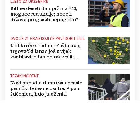
LJETO ZA UDŽBENIKE
BiH se deseti dan prži na +40,
moguće redukcije; hoće li
država proglasiti nepogodu?
OVO JE 21 GRAD KOJI ĆE PRVI DOBITI LIDL
Lidl kreće s radom: Zašto ovaj
trgovački lanac još uvijek
zaobilazi jedan od najvećih
gradova u BiH?
TEŽAK INCIDENT
Novi napad u domu za odrasle
psihički bolesne osobe: Pipao
štićenicu, htio ju oženiti
"NE PONOVIMO 2022. GODINU"
Poziv na oprez na Blidinju:
Zabranjeno loženje vatre, kazne
su rigorozne