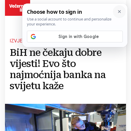
BiH
IZVJEŠĆE SVJETSKE BANKE
BiH ne čekaju dobre
vijesti! Evo što
najmoćnija banka na
svijetu kaže