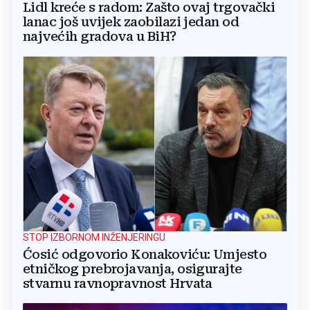
Lidl kreće s radom: Zašto ovaj trgovački
lanac još uvijek zaobilazi jedan od
najvećih gradova u BiH?
STOP IZBORNOM INŽENJERINGU
Ćosić odgovorio Konakoviću: Umjesto
etničkog prebrojavanja, osigurajte
stvarnu ravnopravnost Hrvata