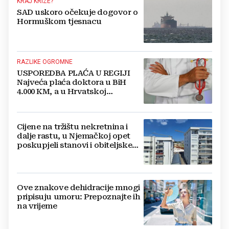
KRAJ KRIZE?
SAD uskoro očekuje dogovor o
Hormuškom tjesnacu
RAZLIKE OGROMNE
USPOREDBA PLAĆA U REGIJI
Najveća plaća doktora u BiH
4.000 KM, a u Hrvatskoj
najmanja 3.000 eura
Cijene na tržištu nekretnina i
dalje rastu, u Njemačkoj opet
poskupjeli stanovi i obiteljske
kuće
Ove znakove dehidracije mnogi
pripisuju umoru: Prepoznajte ih
na vrijeme