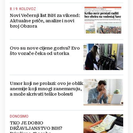
8. I 9. KOLOVOZ
Novi Večernji list BiH za vikend:
Aktualne priče, analize i novi
broj Obzora
Ovo su nove cijene goriva? Evo
što vozače čeka od utorka
Umor koji ne prolazi: ovo je oblik
anemije koji mnogi zanemaruju,
a može skrivati teške bolesti
DONOSIMO
TKO JE DOBIO
DRŽAVLJANSTVO BIH?