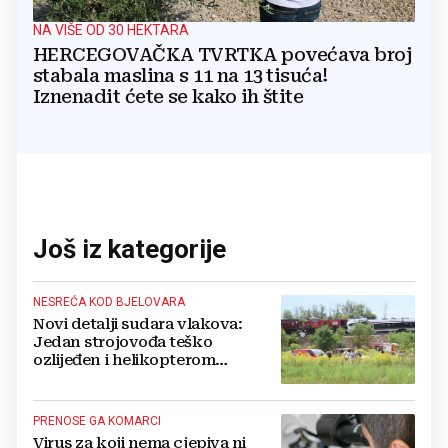
NA VIŠE OD 30 HEKTARA
HERCEGOVAČKA TVRTKA povećava broj
stabala maslina s 11 na 13 tisuća!
Iznenadit ćete se kako ih štite
Još iz kategorije
NESREĆA KOD BJELOVARA
Novi detalji sudara vlakova:
Jedan strojovođa teško
ozlijeđen i helikopterom
prebačen na Rebro, drugi u
velikom šoku
PRENOSE GA KOMARCI
Virus za koji nema cjepiva ni