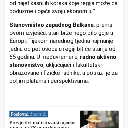
od najefikasnijih koraka koje regija može da
poduzme i ojača svoju ekonomiju.“
Stanovništvo zapadnog Balkana
, prema
ovom izvješću, stari brže nego bilo gdje u
Europi. Tijekom narednog tjedna najmanje
jedna od pet osoba u regiji bit će starija od
65 godina. U međuvremenu,
radno aktivno
stanovništvo
, uključujući i fakultetski
obrazovane i fizičke radnike, u potrazi je za
boljim platama i perspektivama.
Provjerite imate li svaki mjesec
pravo na 720 eura državnog