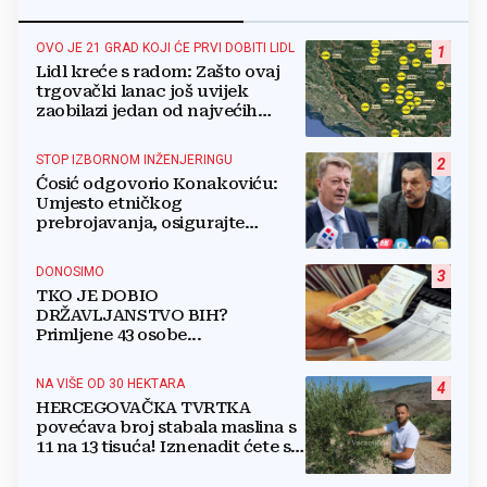
OVO JE 21 GRAD KOJI ĆE PRVI DOBITI LIDL
1
Lidl kreće s radom: Zašto ovaj
trgovački lanac još uvijek
zaobilazi jedan od najvećih
gradova u BiH?
STOP IZBORNOM INŽENJERINGU
2
Ćosić odgovorio Konakoviću:
Umjesto etničkog
prebrojavanja, osigurajte
stvarnu ravnopravnost Hrvata
DONOSIMO
3
TKO JE DOBIO
DRŽAVLJANSTVO BIH?
Primljene 43 osobe...
NA VIŠE OD 30 HEKTARA
4
HERCEGOVAČKA TVRTKA
povećava broj stabala maslina s
11 na 13 tisuća! Iznenadit ćete se
kako ih štite