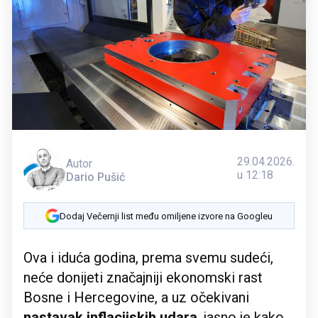
29.04.2026.
Autor
u 12:18
Dario Pušić
Dodaj Večernji list među omiljene izvore na Googleu
Ova i iduća godina, prema svemu sudeći,
neće donijeti značajniji ekonomski rast
Bosne i Hercegovine, a uz očekivani
nastavak inflacijskih udara
, jasno je kako