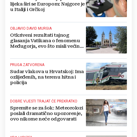
lijeka širi se Europom: Najgore je
u Italiji i Grčkoj
OBJAVIO DAVID MURGIA
Otkriveni rezultati tajnog
glasanja Vatikana o fenomenu
Međugorja, evo što misli većina
crkevnih dužnosnika
PRUGA ZATVORENA
Sudar vlakova u Hrvatskoj: Ima
ozlijeđenih, na terenu hitna i
policija
DOBRE VIJESTI TRAJAT ĆE PREKRATKO
Spremite se za šok: Meteorolozi
poslali dramatično upozorenje,
ovo nikome neće odgovarati