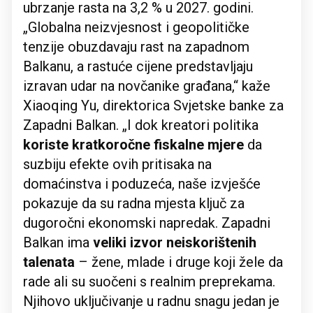
ubrzanje rasta na 3,2 % u 2027. godini.
„Globalna neizvjesnost i geopolitičke
tenzije obuzdavaju rast na zapadnom
Balkanu, a rastuće cijene predstavljaju
izravan udar na novčanike građana,“ kaže
Xiaoqing Yu, direktorica Svjetske banke za
Zapadni Balkan. „I dok kreatori politika
koriste kratkoročne fiskalne mjere
da
suzbiju efekte ovih pritisaka na
domaćinstva i poduzeća, naše izvješće
pokazuje da su radna mjesta ključ za
dugoročni ekonomski napredak. Zapadni
Balkan ima
veliki izvor neiskorištenih
talenata
– žene, mlade i druge koji žele da
rade ali su suočeni s realnim preprekama.
Njihovo uključivanje u radnu snagu jedan je