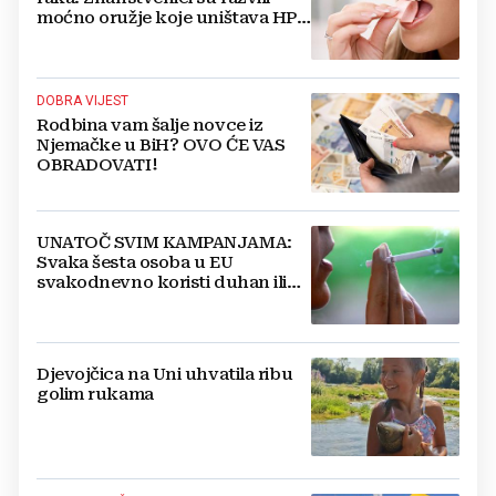
moćno oružje koje uništava HPV
i bakterije
DOBRA VIJEST
Rodbina vam šalje novce iz
Njemačke u BiH? OVO ĆE VAS
OBRADOVATI!
UNATOČ SVIM KAMPANJAMA:
Svaka šesta osoba u EU
svakodnevno koristi duhan ili
srodne proizvode
Djevojčica na Uni uhvatila ribu
golim rukama