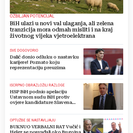
OZBILJAN POTENCIJAL
BiH ulazi u novi val ulaganja, ali zelena
tranzicija mora odmah misliti i na kraj
životnog vijeka vjetroelektrana
SVE DOGOVORIO
Dalić donio odluku o nastavku
karijere! Poznato koju
reprezentaciju preuzima
ISCRPNO OBRAZLOŽILI RAZLOGE
HSP BiH podnio apelaciju
Ustavnom sudu BiH protiv
ovjere kandidature Slavena
Kovačevića
OPTUŽBE SE NASTAVLJAJU
BUKNUO VERBALNI RAT Vučić i
Helez se posvađali oko Bugojna,