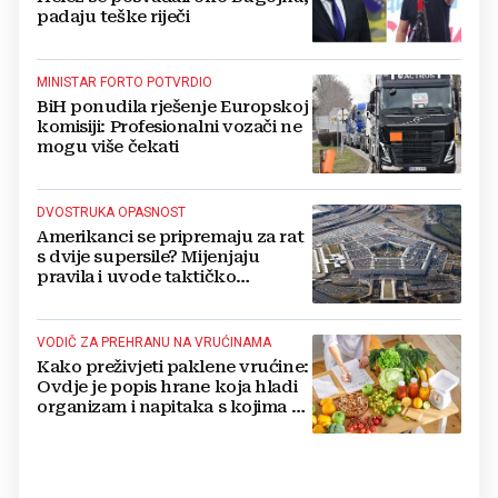
padaju teške riječi
MINISTAR FORTO POTVRDIO
BiH ponudila rješenje Europskoj
komisiji: Profesionalni vozači ne
mogu više čekati
DVOSTRUKA OPASNOST
Amerikanci se pripremaju za rat
s dvije supersile? Mijenjaju
pravila i uvode taktičko
nuklearno oružje
VODIČ ZA PREHRANU NA VRUĆINAMA
Kako preživjeti paklene vrućine:
Ovdje je popis hrane koja hladi
organizam i napitaka s kojima si
činite 'medvjeđu uslugu'