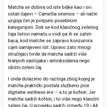
Matcha se dobiva od iste biljke kao i svi
ostali čajevi – Camellia sinensis – ali način
uzgoja čini je potpuno posebnom
kategorijom. Dok se kod klasičnog zelenog
čaja listovi namaču u vodi pa ih se zatim
baca, kod matche se zapravo konzumira
cijeli samljeveni list. Upravo zato mnogi
stručnjaci tvrde da matcha sadrži više
hranjivih sastojaka i antioksidansa nego
obični zeleni čaj.
I onda dolazimo do razloga zbog kojeg je
matcha praktički postala službeno piće
digitalne wellness ere – a to je kofein. Jer
matcha sadrži kofein, i to više nego klasični
zeleni čaj. U prosjeku sadrži između 19 i 44