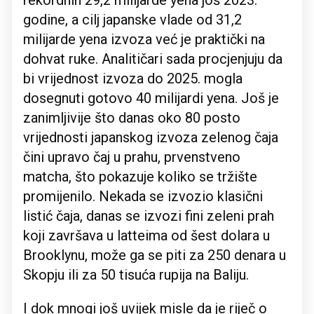
rekordnih 29,2 milijarde yena još 2023.
godine, a cilj japanske vlade od 31,2
milijarde yena izvoza već je praktički na
dohvat ruke. Analitičari sada procjenjuju da
bi vrijednost izvoza do 2025. mogla
dosegnuti gotovo 40 milijardi yena. Još je
zanimljivije što danas oko 80 posto
vrijednosti japanskog izvoza zelenog čaja
čini upravo čaj u prahu, prvenstveno
matcha, što pokazuje koliko se tržište
promijenilo. Nekada se izvozio klasični
listić čaja, danas se izvozi fini zeleni prah
koji završava u latteima od šest dolara u
Brooklynu, može ga se piti za 250 denara u
Skopju ili za 50 tisuća rupija na Baliju.
I dok mnogi još uvijek misle da je riječ o