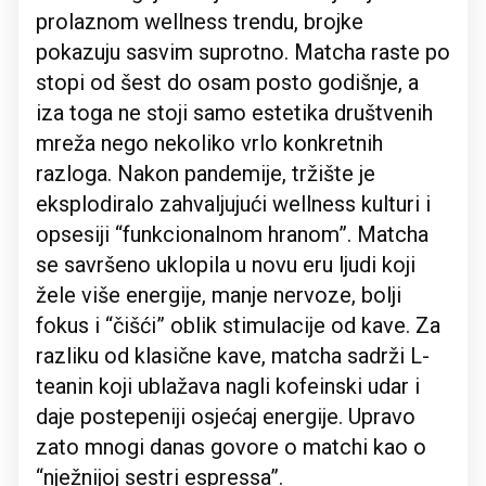
prolaznom wellness trendu, brojke
pokazuju sasvim suprotno. Matcha raste po
stopi od šest do osam posto godišnje, a
iza toga ne stoji samo estetika društvenih
mreža nego nekoliko vrlo konkretnih
razloga. Nakon pandemije, tržište je
eksplodiralo zahvaljujući wellness kulturi i
opsesiji “funkcionalnom hranom”. Matcha
se savršeno uklopila u novu eru ljudi koji
žele više energije, manje nervoze, bolji
fokus i “čišći” oblik stimulacije od kave. Za
razliku od klasične kave, matcha sadrži L-
teanin koji ublažava nagli kofeinski udar i
daje postepeniji osjećaj energije. Upravo
zato mnogi danas govore o matchi kao o
“nježnijoj sestri espressa”.