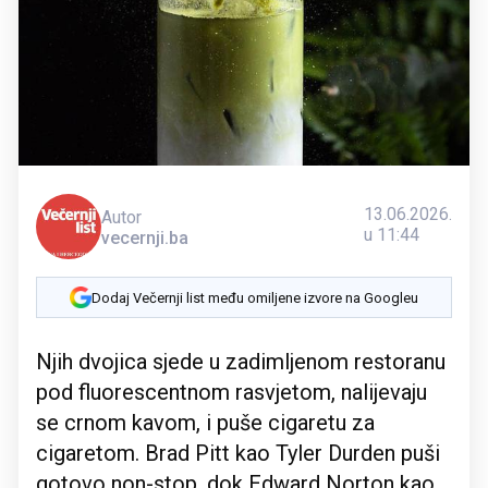
13.06.2026.
Autor
u 11:44
vecernji.ba
Dodaj Večernji list među omiljene izvore na Googleu
Njih dvojica sjede u zadimljenom restoranu
pod fluorescentnom rasvjetom, nalijevaju
se crnom kavom, i puše cigaretu za
cigaretom. Brad Pitt kao Tyler Durden puši
gotovo non-stop, dok Edward Norton kao