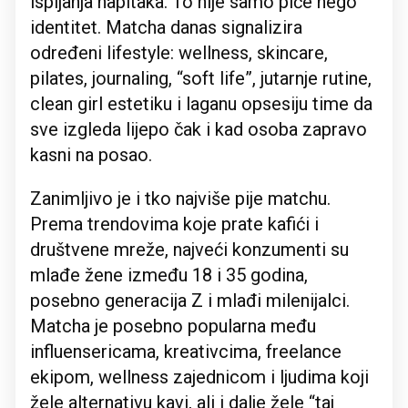
ispijanja napitaka. To nije samo piće nego
identitet. Matcha danas signalizira
određeni lifestyle: wellness, skincare,
pilates, journaling, “soft life”, jutarnje rutine,
clean girl estetiku i laganu opsesiju time da
sve izgleda lijepo čak i kad osoba zapravo
kasni na posao.
Zanimljivo je i tko najviše pije matchu.
Prema trendovima koje prate kafići i
društvene mreže, najveći konzumenti su
mlađe žene između 18 i 35 godina,
posebno generacija Z i mlađi milenijalci.
Matcha je posebno popularna među
influensericama, kreativcima, freelance
ekipom, wellness zajednicom i ljudima koji
žele alternativu kavi, ali i dalje žele “taj