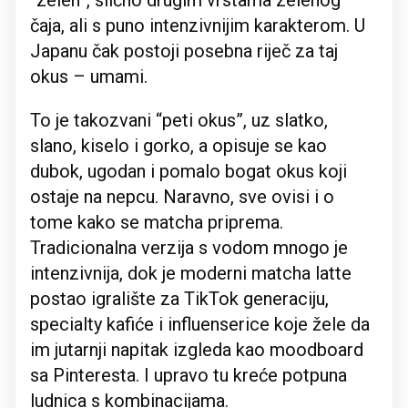
“zelen”, slično drugim vrstama zelenog
čaja, ali s puno intenzivnijim karakterom. U
Japanu čak postoji posebna riječ za taj
okus – umami.
To je takozvani “peti okus”, uz slatko,
slano, kiselo i gorko, a opisuje se kao
dubok, ugodan i pomalo bogat okus koji
ostaje na nepcu. Naravno, sve ovisi i o
tome kako se matcha priprema.
Tradicionalna verzija s vodom mnogo je
intenzivnija, dok je moderni matcha latte
postao igralište za TikTok generaciju,
specialty kafiće i influenserice koje žele da
im jutarnji napitak izgleda kao moodboard
sa Pinteresta. I upravo tu kreće potpuna
ludnica s kombinacijama.