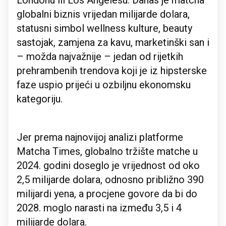
Londonu ili Los Angelesu. Danas je matcha
globalni biznis vrijedan milijarde dolara,
statusni simbol wellness kulture, beauty
sastojak, zamjena za kavu, marketinški san i
– možda najvažnije – jedan od rijetkih
prehrambenih trendova koji je iz hipsterske
faze uspio prijeći u ozbiljnu ekonomsku
kategoriju.
Jer prema najnovijoj analizi platforme
Matcha Times, globalno tržište matche u
2024. godini doseglo je vrijednost od oko
2,5 milijarde dolara, odnosno približno 390
milijardi yena, a procjene govore da bi do
2028. moglo narasti na između 3,5 i 4
milijarde dolara.