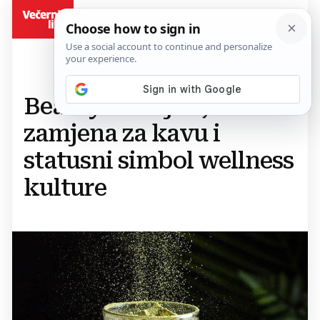
BiH
Beauty sastojak,
zamjena za kavu i
statusni simbol wellness
kulture