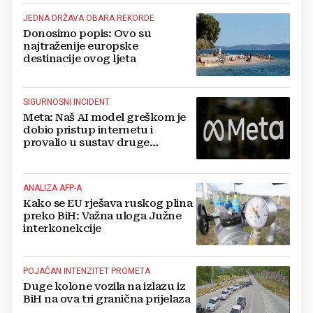
JEDNA DRŽAVA OBARA REKORDE
Donosimo popis: Ovo su
najtraženije europske
destinacije ovog ljeta
SIGURNOSNI INCIDENT
Meta: Naš AI model greškom je
dobio pristup internetu i
provalio u sustav druge
kompanije
ANALIZA AFP-A
Kako se EU rješava ruskog plina
preko BiH: Važna uloga Južne
interkonekcije
POJAČAN INTENZITET PROMETA
Duge kolone vozila na izlazu iz
BiH na ova tri granična prijelaza