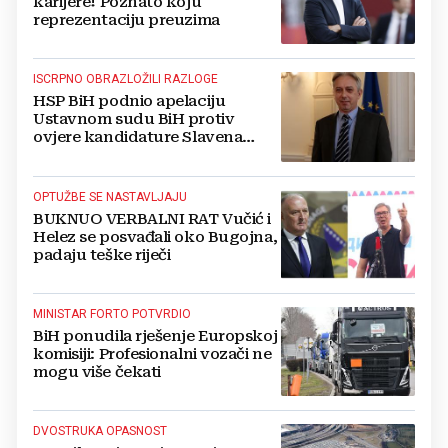
karijere! Poznato koju
reprezentaciju preuzima
ISCRPNO OBRAZLOŽILI RAZLOGE
HSP BiH podnio apelaciju
Ustavnom sudu BiH protiv
ovjere kandidature Slavena
Kovačevića
OPTUŽBE SE NASTAVLJAJU
BUKNUO VERBALNI RAT Vučić i
Helez se posvađali oko Bugojna,
padaju teške riječi
MINISTAR FORTO POTVRDIO
BiH ponudila rješenje Europskoj
komisiji: Profesionalni vozači ne
mogu više čekati
DVOSTRUKA OPASNOST