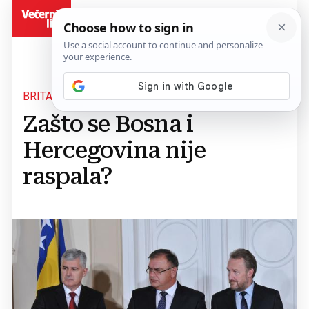
BiH
BRITANSKI ECONOMIST
Zašto se Bosna i
Hercegovina nije
raspala?