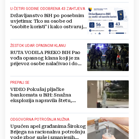
U ČETIRI GODINE ODOBRENA 43 ZAHTJEVA
Državljanstvo BiH po posebnim
uvjetima: Tko su osobe od
"osobite koristi" i kako ostvaruju
to pravo?
ŽESTOK UDAR OPASNOM KLANU
RUTA VODILA PREKO BIH Pao
vođa opasnog klana koji je za
prijevoz osobe nalaćivao i do
10.000 eura
PREPALI SE
VIDEO Pokušaj pljačke
bankomata u BiH: Snažna
eksplozija napravila štetu,
stanari natjerali pljačkaše u bijeg
ODGOVORNA POTROŠNJA NUŽNA
Upućen apel građanima Širokog
Brijega na racionalnu potrošnju
vode zbog suše i smanjenih