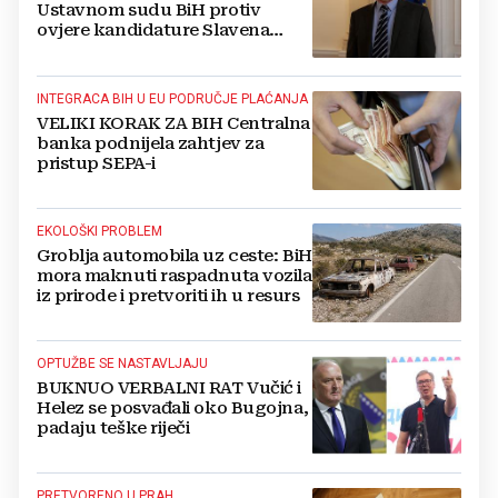
Ustavnom sudu BiH protiv
ovjere kandidature Slavena
Kovačevića
INTEGRACA BIH U EU PODRUČJE PLAĆANJA
VELIKI KORAK ZA BIH Centralna
banka podnijela zahtjev za
pristup SEPA-i
EKOLOŠKI PROBLEM
Groblja automobila uz ceste: BiH
mora maknuti raspadnuta vozila
iz prirode i pretvoriti ih u resurs
OPTUŽBE SE NASTAVLJAJU
BUKNUO VERBALNI RAT Vučić i
Helez se posvađali oko Bugojna,
padaju teške riječi
PRETVORENO U PRAH