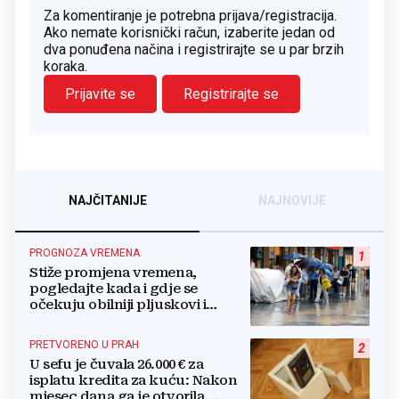
Za komentiranje je potrebna prijava/registracija.
Ako nemate korisnički račun, izaberite jedan od
dva ponuđena načina i registrirajte se u par brzih
koraka.
Prijavite se
Registrirajte se
NAJČITANIJE
NAJNOVIJE
PROGNOZA VREMENA
1
Stiže promjena vremena,
pogledajte kada i gdje se
očekuju obilniji pljuskovi i
grmljavina
PRETVORENO U PRAH
2
U sefu je čuvala 26.000 € za
isplatu kredita za kuću: Nakon
mjesec dana ga je otvorila,