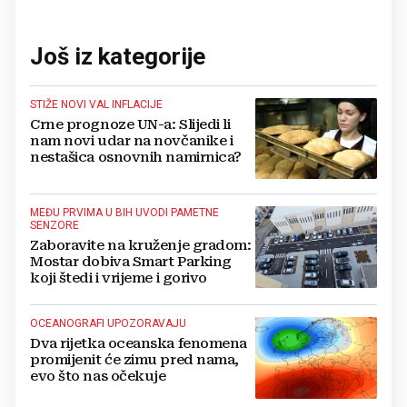
Još iz kategorije
STIŽE NOVI VAL INFLACIJE
Crne prognoze UN-a: Slijedi li
nam novi udar na novčanike i
nestašica osnovnih namirnica?
MEĐU PRVIMA U BIH UVODI PAMETNE
SENZORE
Zaboravite na kruženje gradom:
Mostar dobiva Smart Parking
koji štedi i vrijeme i gorivo
OCEANOGRAFI UPOZORAVAJU
Dva rijetka oceanska fenomena
promijenit će zimu pred nama,
evo što nas očekuje