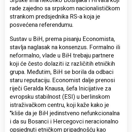
Srpske ima nekoliko Bošnjaka i Hrvata koji
rade zajedno sa srpskom nacionalističkom
strankom predsjednika RS-a koja je
posvećena referendumu.
Sustav u BiH, prema pisanju Economista,
stavlja naglasak na konsenzus. Formalno ili
neformalno, vlade u BiH trebaju partnere
koji će često dolaziti iz različitih etničkih
grupa. Međutim, BiH se borila da odbaci
staru reputaciju. Economist dalje prenosi
riječi Geralda Knausa, šefa Inicijative za
evropsku stabilnost (ESI) u berlinskom
istraživačkom centru, koji kaže kako je
"kliše da je BiH jedinstveno nefunkcionalna
i da su Bosanci i Hercegovci neracionalno
opsjednuti etničkom pripadnošću kao