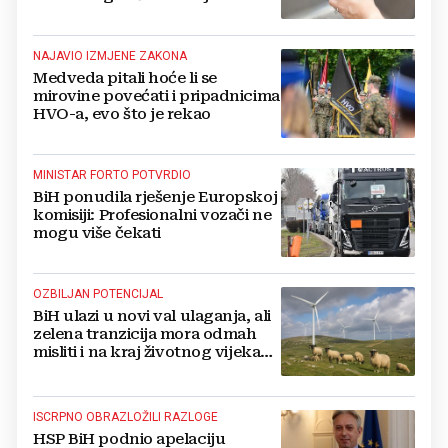
zaliha
NAJAVIO IZMJENE ZAKONA
Medveda pitali hoće li se
mirovine povećati i pripadnicima
HVO-a, evo što je rekao
MINISTAR FORTO POTVRDIO
BiH ponudila rješenje Europskoj
komisiji: Profesionalni vozači ne
mogu više čekati
OZBILJAN POTENCIJAL
BiH ulazi u novi val ulaganja, ali
zelena tranzicija mora odmah
misliti i na kraj životnog vijeka
vjetroelektrana
ISCRPNO OBRAZLOŽILI RAZLOGE
HSP BiH podnio apelaciju