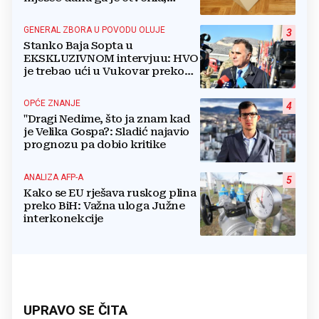
pozlilo joj je
GENERAL ZBORA U POVODU OLUJE
3
Stanko Baja Sopta u
EKSKLUZIVNOM intervjuu: HVO
je trebao ući u Vukovar preko
Marinaca, Bogdanovaca i
Bršadina
OPĆE ZNANJE
4
"Dragi Nedime, što ja znam kad
je Velika Gospa?: Sladić najavio
prognozu pa dobio kritike
ANALIZA AFP-A
5
Kako se EU rješava ruskog plina
preko BiH: Važna uloga Južne
interkonekcije
UPRAVO SE ČITA