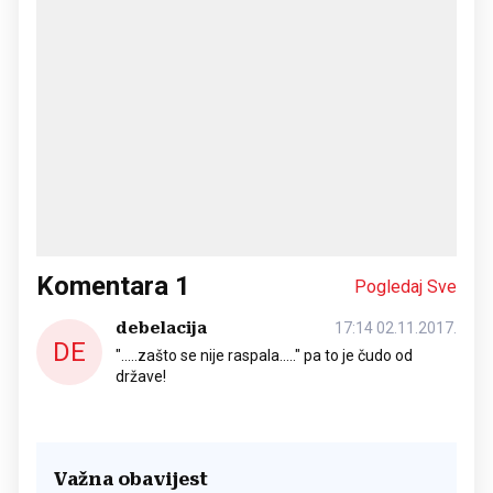
Komentara
1
Pogledaj Sve
debelacija
17:14 02.11.2017.
DE
".....zašto se nije raspala....." pa to je čudo od
države!
Važna obavijest