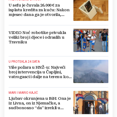
U sefu je čuvala 26.000 € za
isplatu kredita za kuću: Nakon
mjesec dana ga je otvorila,
pozlilo joj je
VIDEO Noć robotike privukla
veliki broj i djece i odraslih u
Travniku
U PROTEKLA 24 SATA
Više požara u HNŽ-u: Najveći
broj intervencija u Čapljini,
vatrogasci i dalje na terenu kod
Konjica
MARI I MARIO KAJIĆ
Ljubav okrunjena u BiH: Ona je
iz Livna, on iz Njemačke, a
sudbonosno “da” izrekli u
Kreševu, otkrili su zašto