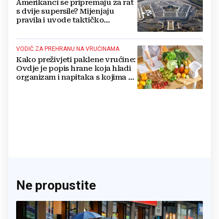
Amerikanci se pripremaju za rat
s dvije supersile? Mijenjaju
pravila i uvode taktičko
nuklearno oružje
VODIČ ZA PREHRANU NA VRUĆINAMA
Kako preživjeti paklene vrućine:
Ovdje je popis hrane koja hladi
organizam i napitaka s kojima si
činite 'medvjeđu uslugu'
Ne propustite