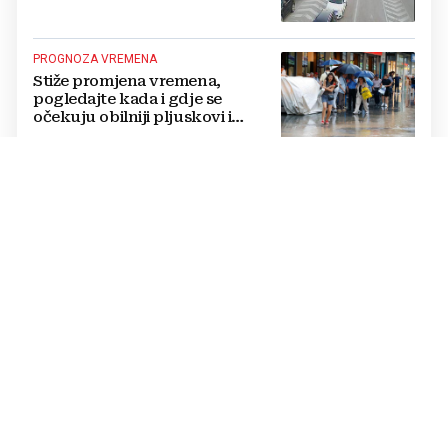
PROGNOZA VREMENA
Stiže promjena vremena,
pogledajte kada i gdje se
očekuju obilniji pljuskovi i
grmljavina
JE LI ODLUKA POSTALA ŽRTVA POLITIKE?
Zašto je Mostar ostao bez
novčane potpore za
novorođenčad, roditelji: „Ta
pomoć nam je itekako
potrebna“
POSTOJE RJEŠENJA
Učestala podrhtavanja tla
ponovno su otvorila pitanje
koliko je BiH spremna za jači
potres
GRMLJAVINA PONOSA NA MORU
Ponosno srce Hrvata u BiH: