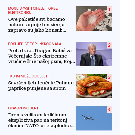
MOGU SPASITI CIPELE, TORBE I
1
ELEKTRONIKU
Ove paketiće svi bacamo
nakon kupnje tenisice, a
zapravo su jako korisni:
Znate li za što služe?
POSLJEDICE TOPLINSKOG VALA
2
Prof. dr. sc. Dragan Babić za
Večernjak: Što ekstremne
vrućine čine našoj psihi, koje
tri namirnice trebamo jesti,
kako se boriti...
TKO IM MOŽE ODOLJETI...
3
Savršen ljetni ručak: Pohane
paprike punjene sa sirom
OPASAN INCIDENT
4
Dron s velikom količinom
eksploziva pao na teritorij
članice NATO-a i eksplodirao
blizu plinovoda