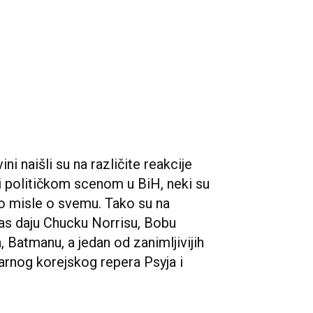
ni naišli su na različite reakcije
i političkom scenom u BiH, neki su
to misle o svemu. Tako su na
glas daju Chucku Norrisu, Bobu
a, Batmanu, a jedan od zanimljivijih
larnog korejskog repera Psyja i