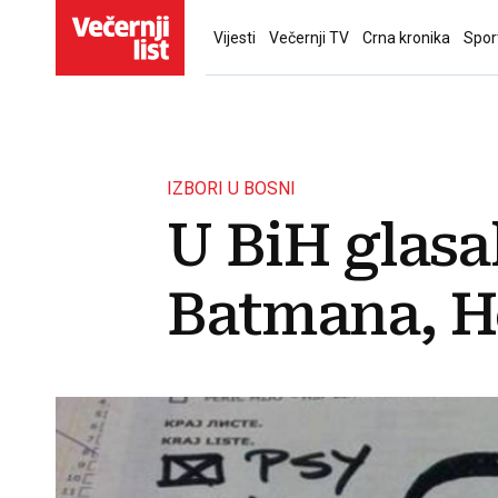
Vijesti
Večernji TV
Crna kronika
Spor
IZBORI U BOSNI
U BiH glasa
Batmana, Ho