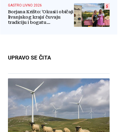
GASTRO LIVNO 2026
5
Borjana Krišto: 'Okusi i običaji
livanjskog kraja' čuvaju
tradiciju i bogatu
gastronomsku baštinu
UPRAVO SE ČITA