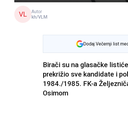
Autor
VL
kh/VLM
Dodaj Večernji list me
Birači su na glasačke listiće
prekrižio sve kandidate i p
1984./1985. FK-a Željeznič
Osimom