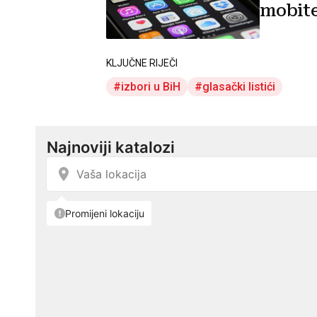
mobite
KLJUČNE RIJEČI
izbori u BiH
glasački listići