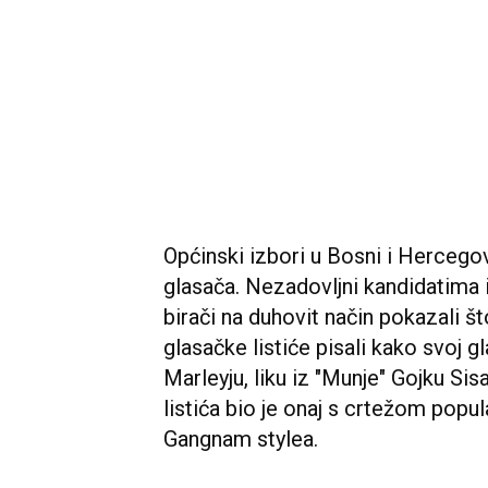
Općinski izbori u Bosni i Hercegovi
glasača. Nezadovljni kandidatima 
birači na duhovit način pokazali š
glasačke listiće pisali kako svoj 
Marleyju, liku iz "Munje" Gojku Sis
listića bio je onaj s crtežom popu
Gangnam stylea.