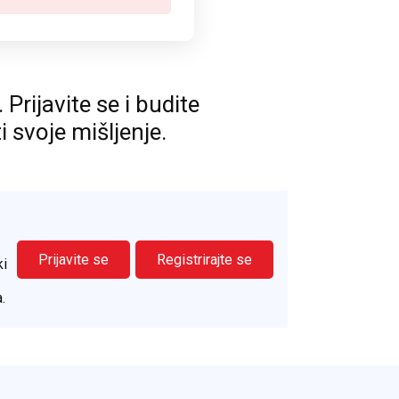
rijavite se i budite
ti svoje mišljenje.
Prijavite se
Registrirajte se
ki
.