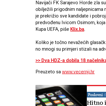
Navijači FK Sarajevo Horde zla su
obilježili prigodnim naljepnicama n
je prekrižio sve kandidate i pobro
predvođenu Ivicom Osimom, koja je
Kupa UEFA, piše
Klix.ba
.
Koliko je točno nevažećih glasačkih 
no mnogi su primjeri stizali na a
>> Dva HDZ-a dobila 18 načelnika
Preuzeto sa
www.vecernji.hr
Hitno i