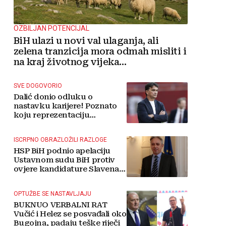
OZBILJAN POTENCIJAL
BiH ulazi u novi val ulaganja, ali
zelena tranzicija mora odmah misliti i
na kraj životnog vijeka
vjetroelektrana
SVE DOGOVORIO
Dalić donio odluku o
nastavku karijere! Poznato
koju reprezentaciju
preuzima
ISCRPNO OBRAZLOŽILI RAZLOGE
HSP BiH podnio apelaciju
Ustavnom sudu BiH protiv
ovjere kandidature Slavena
Kovačevića
OPTUŽBE SE NASTAVLJAJU
BUKNUO VERBALNI RAT
Vučić i Helez se posvađali oko
Bugojna, padaju teške riječi