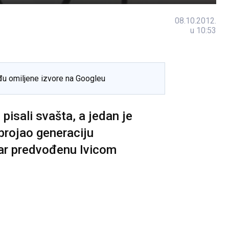
08.10.2012.
u 10:53
đu omiljene izvore na Googleu
 pisali svašta, a jedan je
obrojao generaciju
ar predvođenu Ivicom