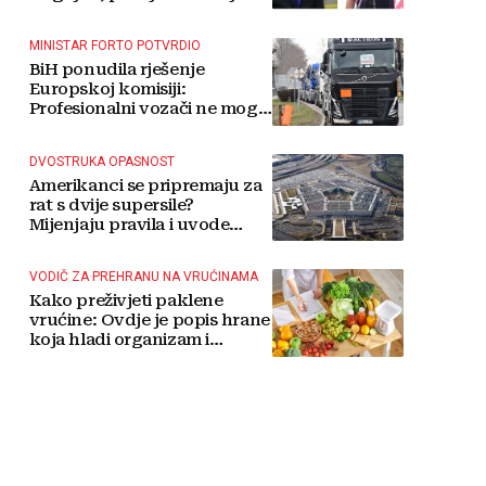
MINISTAR FORTO POTVRDIO
BiH ponudila rješenje
Europskoj komisiji:
Profesionalni vozači ne mogu
više čekati
DVOSTRUKA OPASNOST
Amerikanci se pripremaju za
rat s dvije supersile?
Mijenjaju pravila i uvode
taktičko nuklearno oružje
VODIČ ZA PREHRANU NA VRUĆINAMA
Kako preživjeti paklene
vrućine: Ovdje je popis hrane
koja hladi organizam i
napitaka s kojima si činite
'medvjeđu uslugu'