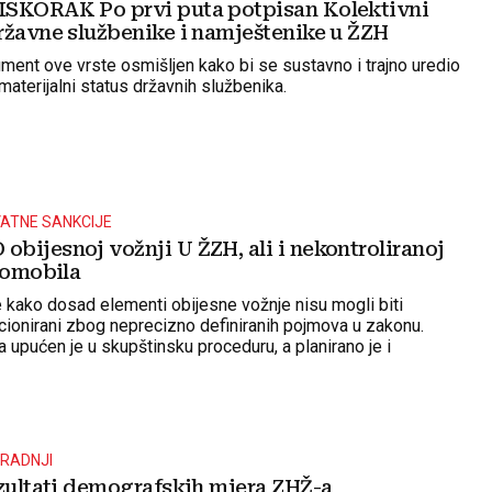
SKORAK Po prvi puta potpisan Kolektivni
ržavne službenike i namještenike u ŽZH
ument ove vrste osmišljen kako bi se sustavno i trajno uredio
materijalni status državnih službenika.
ATNE SANKCIJE
bijesnoj vožnji U ŽZH, ali i nekontroliranoj
romobila
 kako dosad elementi obijesne vožnje nisu mogli biti
ionirani zbog neprecizno definiranih pojmova u zakonu.
 upućen je u skupštinsku proceduru, a planirano je i
e rasprave
RADNJI
ezultati demografskih mjera ZHŽ-a