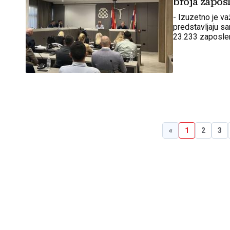
broja zapos
- Izuzetno je va
predstavljaju s
23.233 zaposlen
bilježi kontinu
izjavio je Čović.
«
1
2
3