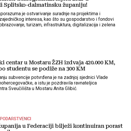
li Splitsko-dalmatinsku županiju!
orazuma je ostvarivanje suradnje na projektima i
ajedničkog interesa, kao što su gospodarstvo i fondovi
obrazovanje, turizam, infrastruktura, digitalizacija i zelena
stvena i socijalna skrb...
ki centar u Mostaru ŽZH izdvaja 420.000 KM,
po studentu se podiže na 300 KM
nju subvencije potvrđena je na zadnjoj sjednici Vlade
ohercegovačke, a istu je pozdravila ravnateljica
tra Sveučilišta u Mostaru Anita Glibić.
SPODARSTVENICI
upanija u Federaciji bilježi kontinuiran porast