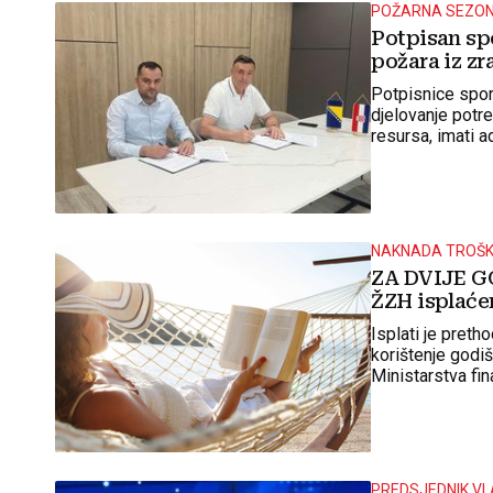
POŽARNA SEZON
Potpisan sp
požara iz z
Potpisnice spor
djelovanje potr
resursa, imati 
NAKNADA TROŠK
ZA DVIJE G
ŽZH isplaće
Isplati je preth
korištenje godiš
Ministarstva fi
PREDSJEDNIK VL