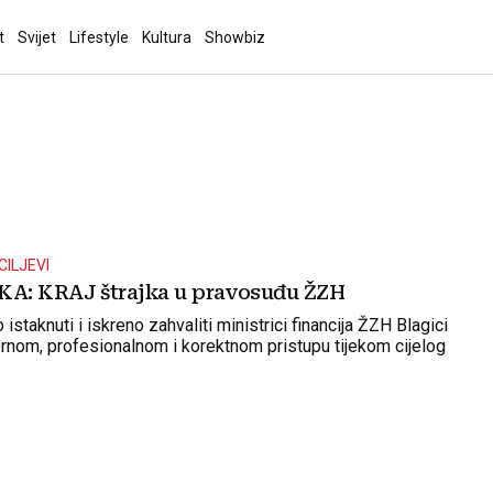
t
Svijet
Lifestyle
Kultura
Showbiz
CILJEVI
A: KRAJ štrajka u pravosuđu ŽZH
staknuti i iskreno zahvaliti ministrici financija ŽZH Blagici
nom, profesionalnom i korektnom pristupu tijekom cijelog