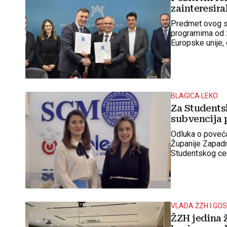
zainteresira
Predmet ovog sp
programima od z
Europske unije, 
tranzicija, zdrav
BLAGICA LEKO
Za Students
subvencija 
Odluka o poveća
Županije Zapadn
Studentskog cen
VLADA ŽZH I GO
ŽZH jedina ž