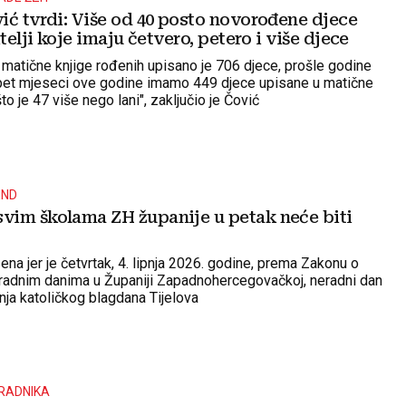
ić tvrdi: Više od 40 posto novorođene djece
itelji koje imaju četvero, petero i više djece
 matične knjige rođenih upisano je 706 djece, prošle godine
 pet mjeseci ove godine imamo 449 djece upisane u matične
to je 47 više nego lani", zaključio je Čović
END
im školama ZH županije u petak neće biti
na jer je četvrtak, 4. lipnja 2026. godine, prema Zakonu o
radnim danima u Županiji Zapadnohercegovačkoj, neradni dan
nja katoličkog blagdana Tijelova
RADNIKA