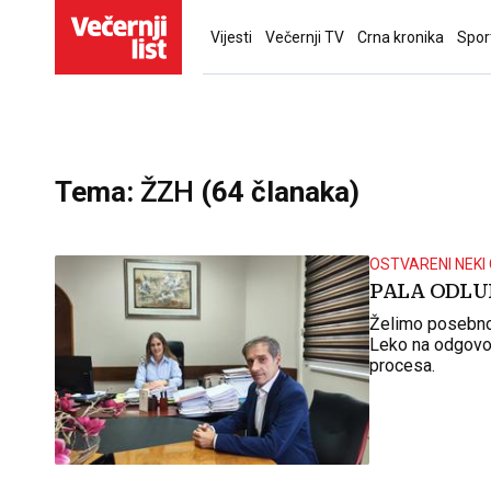
Vijesti
Večernji TV
Crna kronika
Spor
Tema:
ŽZH
(64 članaka)
OSTVARENI NEKI 
PALA ODLUK
Želimo posebno i
Leko na odgovor
procesa.