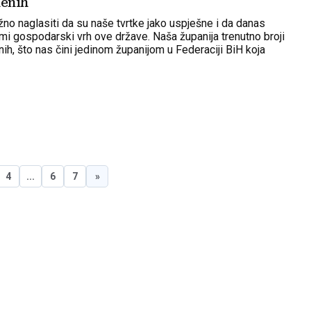
lenih
žno naglasiti da su naše tvrtke jako uspješne i da danas
ami gospodarski vrh ove države. Naša županija trenutno broji
ih, što nas čini jedinom županijom u Federaciji BiH koja
iran porast broja zaposlenih u odnosu na prethodnu godinu –
4
...
6
7
»