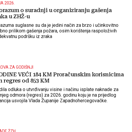
A 2026.
orazum o suradnji u organiziranju gašenja
raka u ZHŽ-u
azuma suglasne su da je jedini način za brzo i učinkovitno
ebno prilikom gašenja požara, osim korištenja raspoloživih
adekvatnu podršku iz zraka
OVA ZA GODIŠNJI
ODINE VEĆI 184 KM Proračunskim korisnicima
n regres od 853 KM
odila odluka o utvrđivanju visine i načinu isplate naknade za
njeg odmora (regres) za 2026. godinu koju je na prijedlog
nancija usvojila Vlada Županije Zapadnohercegovačke.
ADE ŽZH