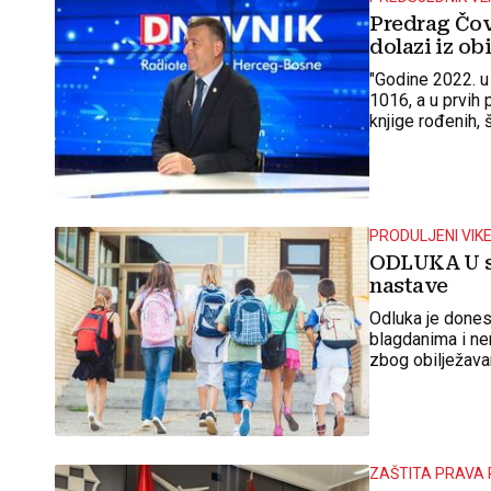
Predrag Čov
dolazi iz ob
"Godine 2022. u
1016, a u prvih
knjige rođenih, š
PRODULJENI VIK
ODLUKA U sv
nastave
Odluka je donese
blagdanima i ne
zbog obilježava
ZAŠTITA PRAVA 