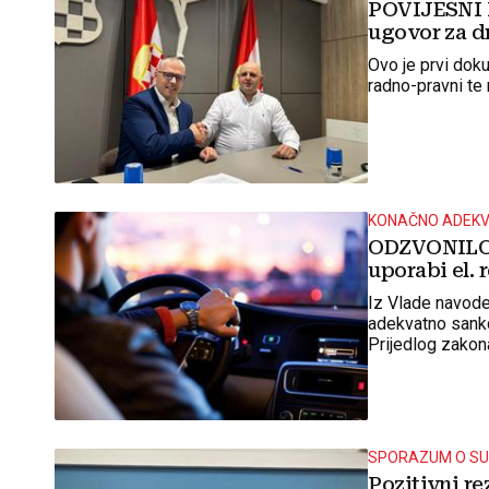
POVIJESNI I
ugovor za d
Ovo je prvi dok
radno-pravni te 
KONAČNO ADEKV
ODZVONILO o
uporabi el. 
Iz Vlade navode
adekvatno sankc
Prijedlog zakona
održavanje javn
SPORAZUM O SU
Pozitivni r