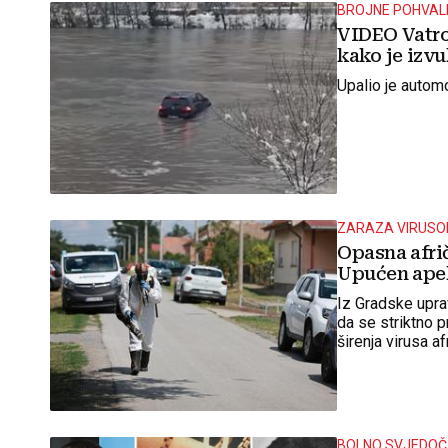
BROJNE POHVAL
VIDEO Vatro
kako je izvu
Upalio je automo
ZARAZA VIRUS
Opasna afrič
Upućen apel
Iz Gradske uprav
da se striktno p
širenja virusa a
BOLNO SVJEDO