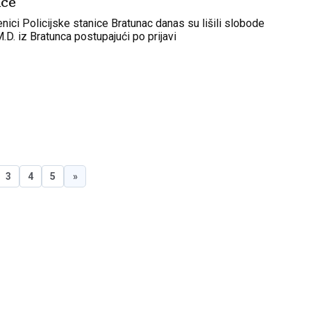
ice
enici Policijske stanice Bratunac danas su lišili slobode
M.D. iz Bratunca postupajući po prijavi
3
4
5
»