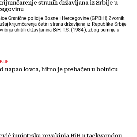
rijumčarenje stranih državljana iz Srbije u
cegovinu
nice Granične policije Bosne i Hercegovine (GPBiH) Zvornik
kušaj krijumčarenja četiri strana državljana iz Republike Srbije
vibnja uhitili državljanina BiH, T.S. (1984.), zbog sumnje u
enog djela krijumčarenja osoba.
BIJE
d napao lovca, hitno je prebačen u bolnicu
čević juniotrska prvakinja BiH u taekwondou