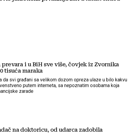
 prevara i u BiH sve više, čovjek iz Zvornika
30 tisuća maraka
ra da svi građani sa velikom dozom opreza ulaze u bilo kakvu
rvenstveno putem interneta, sa nepoznatim osobama koja
inancijske zarade
dač na doktoricu, od udarca zadobila