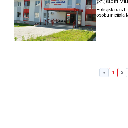
prijelom vil
Policijski služb
osobu inicijala 
«
1
2