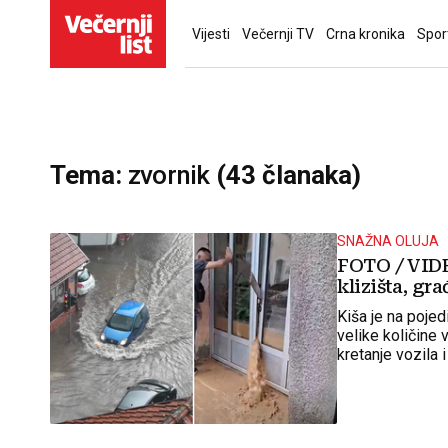
Vijesti
Večernji TV
Crna kronika
Spor
Tema:
zvornik
(43 članaka)
SNAŽNA OLUJA
FOTO / VIDE
klizišta, gr
Kiša je na poje
velike količine 
kretanje vozila i