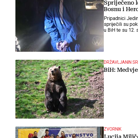
Spriječeno k
Bosnu i Her
Pripadnici Jedi
spriječili su po
u BiH te su 12. s
počinjenje kazn
DRŽAVLJANIN SR
BiH: Medvje
ZVORNIK
Lucija Mili