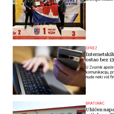
OPREZ
Internetskih
ostao bez 1
U Zvornik apeli
komunikaciju, p
nude neki vid f
BRATUNAC
Uhićen napa