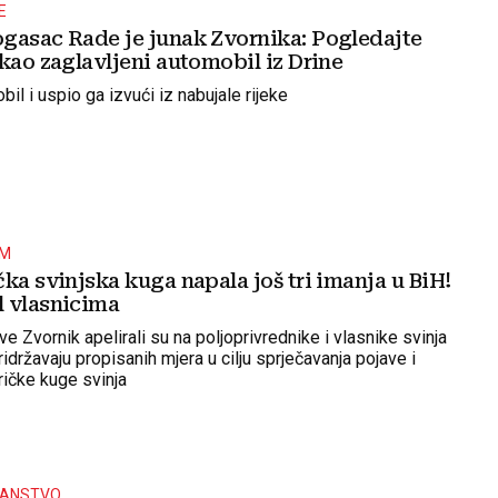
E
gasac Rade je junak Zvornika: Pogledajte
kao zaglavljeni automobil iz Drine
bil i uspio ga izvući iz nabujale rijeke
OM
ka svinjska kuga napala još tri imanja u BiH!
 vlasnicima
e Zvornik apelirali su na poljoprivrednike i vlasnike svinja
ridržavaju propisanih mjera u cilju sprječavanja pojave i
fričke kuge svinja
ČANSTVO