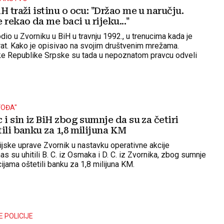
H traži istinu o ocu: "Držao me u naručju.
 rekao da me baci u rijeku..."
io u Zvorniku u BiH u travnju 1992., u trenucima kada je
 rat. Kako je opisivao na svojim društvenim mrežama.
ke Republike Srpske su tada u nepoznatom pravcu odveli
aca sa zvorničkog područja
VOĐA"
 i sin iz BiH zbog sumnje da su za četiri
ili banku za 1,8 milijuna KM
ijske uprave Zvornik u nastavku operativne akcije
as su uhitili B. C. iz Osmaka i D. C. iz Zvornika, zbog sumnje
jama oštetili banku za 1,8 milijuna KM.
 POLICIJE