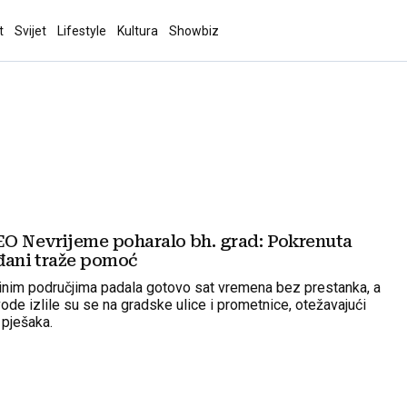
t
Svijet
Lifestyle
Kultura
Showbiz
O Nevrijeme poharalo bh. grad: Pokrenuta
ađani traže pomoć
dinim područjima padala gotovo sat vremena bez prestanka, a
vode izlile su se na gradske ulice i prometnice, otežavajući
 pješaka.