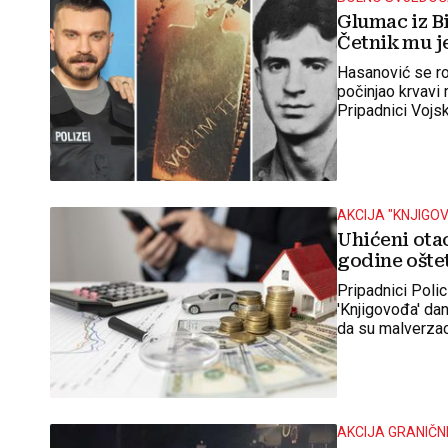
Glumac iz Bi
Četnik mu je
Hasanović se rod
počinjao krvavi
Pripadnici Vojs
oko 700 muškar
AKCIJA "KNJIGO
Uhićeni otac
godine oštet
Pripadnici Polic
'Knjigovođa' dan
da su malverzaci
AKCIJA GRANIČNE