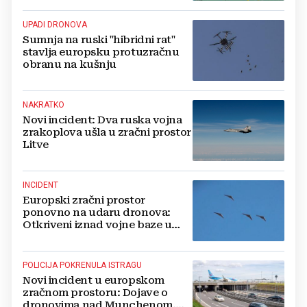
UPADI DRONOVA
Sumnja na ruski "hibridni rat"
stavlja europsku protuzračnu
obranu na kušnju
NAKRATKO
Novi incident: Dva ruska vojna
zrakoplova ušla u zračni prostor
Litve
INCIDENT
Europski zračni prostor
ponovno na udaru dronova:
Otkriveni iznad vojne baze u
Belgiji
POLICIJA POKRENULA ISTRAGU
Novi incident u europskom
zračnom prostoru: Dojave o
dronovima nad Munchenom,