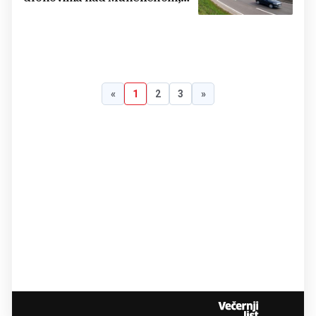
zatvorena zračna luka
«
1
2
3
»