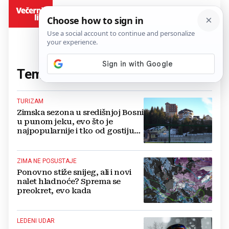
BiH
Tema:
zima
(303 članaka)
TURIZAM
Zimska sezona u središnjoj Bosni
u punom jeku, evo što je
najpopularnije i tko od gostiju
uskoro stiže
ZIMA NE POSUSTAJE
Ponovno stiže snijeg, ali i novi
nalet hladnoće? Sprema se
preokret, evo kada
LEDENI UDAR