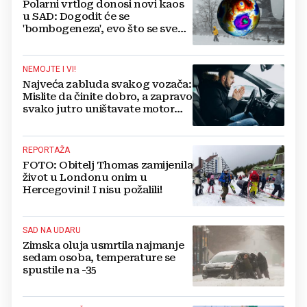
Polarni vrtlog donosi novi kaos
u SAD: Dogodit će se
'bombogeneza', evo što se sve
sprema
NEMOJTE I VI!
Najveća zabluda svakog vozača:
Mislite da činite dobro, a zapravo
svako jutro uništavate motor
svog automobila
REPORTAŽA
FOTO: Obitelj Thomas zamijenila
život u Londonu onim u
Hercegovini! I nisu požalili!
SAD NA UDARU
Zimska oluja usmrtila najmanje
sedam osoba, temperature se
spustile na -35