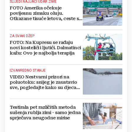
SLIJEDI NAJJAČI UDAR ZIME
FOTO Amerika očekuje
povijesnu zimsku oluju.
Otkazane tisuće letova, ceste su
gotovo prazne...
ZA SVAKI DŽEP
FOTO: Na Kupresu se rađaju
novi kostelići i ljutići. Dalmatinci
kažu: Ovo je najbolja terapija
IZVANREDNO STANJE
VIDEO Nestvarni prizori na
poluotoku: snijeg je zaustavio
sve, pogledajte kako su djeca
iskoristila situaciju
Testirala pet različitih metoda
sušenja rublja zimi - samo jedna
sprječava neugodne mirise