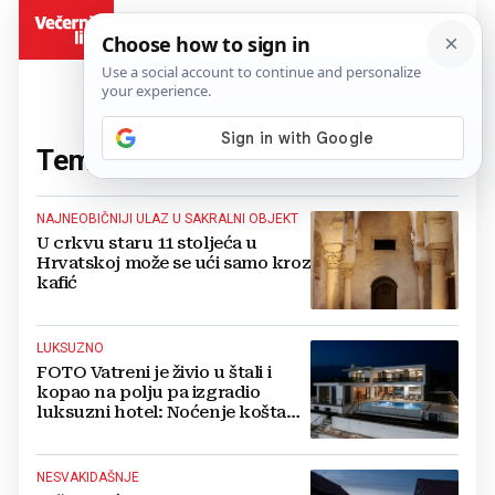
BiH
Tema:
Zadar
(64 članaka)
NAJNEOBIČNIJI ULAZ U SAKRALNI OBJEKT
U crkvu staru 11 stoljeća u
Hrvatskoj može se ući samo kroz
kafić
LUKSUZNO
FOTO Vatreni je živio u štali i
kopao na polju pa izgradio
luksuzni hotel: Noćenje košta
1200 eura
NESVAKIDAŠNJE