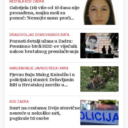
NESTALA KOD ZADRA
Gabrijela (16) više od 10 dana nije
pronađena, majka moli za
pomoć: 'Nemojte samo proći
pored ove objave'
DRAGOVOLJAC DOMOVINSKOG RATA
Poznati detalji užasa u Zadru:
Preminuo bivši HDZ-ov vijećnik
nakon brutalnog premlaćivanja
NARUŠAVANJE JAVNOG REDA I MIRA
Pjevao Baju Malog Knindžu i u
policijskoj stanici: Državljanin
BiH u Hrvatskoj završio u
zatvoru
KOD ZADRA
Smrt na cestama: Dvije stravične
nesreće u nekoliko sati,
poginule tri osobe