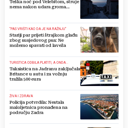
Teška noć pod Velebitom, struje
nema nakon udara groma...
"PAS VRIŠTI KAO DA JE NA RAŽNJU"
Stariji par prijeti štrajkom glađu
zbog susjedovog psa: Ne
možemo spavati od laveža
TURISTICA ODBILA PLATITI, A ONDA...
Taksistica na Jadranu zaključala
Britance u autu i za vožnju
tražila 500 eura
ŽIVA I ZDRAVA
Policija potvrdila: Nestala
maloljetnica pronađena na
području Zadra