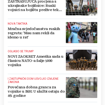
ZASTRAŠUJUĆA procjena s
ukrajinske bojišnice: Ruski
vojnici na bojištu prežive tek...
NOVA TAKTIKA
Mračna svjedočanstva ruskih
regruta: 'Nisu nam rekli da
idemo u rat'
OGLASIO SE TRUMP
NOVI ZAOKRET Amerika sada u
članicu NATO-a šalje 5000
vojnika
I ZASTUPNIČKI DOM USVOJIO IZMJENE
ZAKONA
Povećana dobna granca za
vojnike u BiH: U službi ostaju do
49. godine