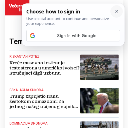
BiH
Tema:
vojnici
(113 članaka)
RISKANTAN POTEZ
Kreće masovno testiranje
testosterona u američkoj vojsci?
Stručnjaci digli uzbunu
ESKALACIJA SUKOBA
Trump zaprijetio Iranu
žestokom odmazdom: Za
jednog našeg ubijenog vojnika
platit ćete višestruko!
DOMINACIJA DRONOVA