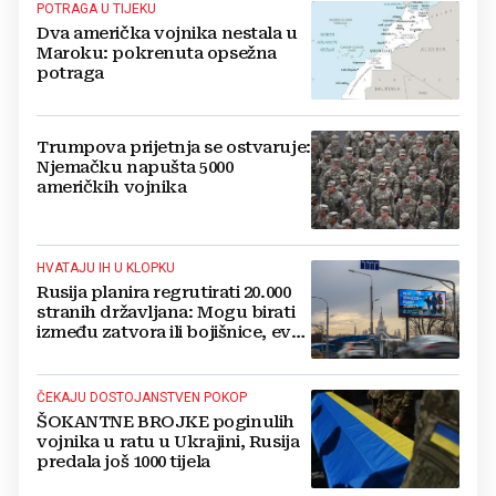
POTRAGA U TIJEKU
Dva američka vojnika nestala u
Maroku: pokrenuta opsežna
potraga
Trumpova prijetnja se ostvaruje:
Njemačku napušta 5000
američkih vojnika
HVATAJU IH U KLOPKU
Rusija planira regrutirati 20.000
stranih državljana: Mogu birati
između zatvora ili bojišnice, evo
tko je na udaru
ČEKAJU DOSTOJANSTVEN POKOP
ŠOKANTNE BROJKE poginulih
vojnika u ratu u Ukrajini, Rusija
predala još 1000 tijela