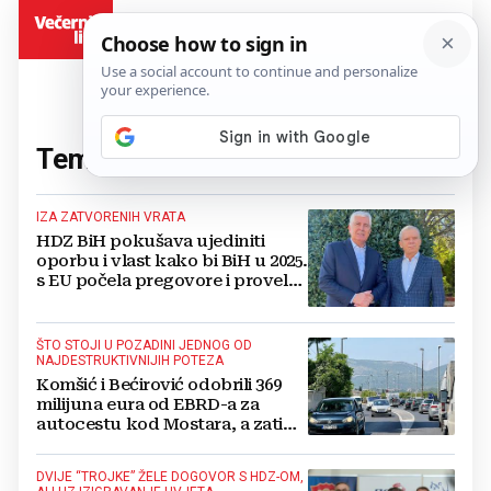
BiH
Tema:
vlast u BiH
(27 članaka)
IZA ZATVORENIH VRATA
HDZ BiH pokušava ujediniti
oporbu i vlast kako bi BiH u 2025.
s EU počela pregovore i provela
izborne reforme
ŠTO STOJI U POZADINI JEDNOG OD
NAJDESTRUKTIVNIJIH POTEZA
Komšić i Bećirović odobrili 369
milijuna eura od EBRD-a za
autocestu kod Mostara, a zatim
blokirali izgradnju
DVIJE “TROJKE” ŽELE DOGOVOR S HDZ-OM,