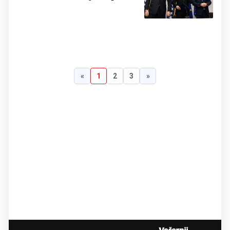
«
1
2
3
»