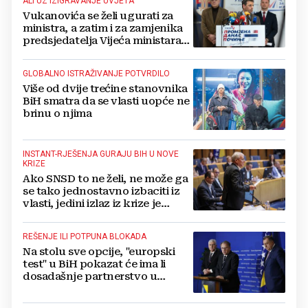
ALI UZ IZIGRAVANJE UVJETA
Vukanovića se želi ugurati za
ministra, a zatim i za zamjenika
predsjedatelja Vijeća ministara
BiH
GLOBALNO ISTRAŽIVANJE POTVRDILO
Više od dvije trećine stanovnika
BiH smatra da se vlasti uopće ne
brinu o njima
INSTANT-RJEŠENJA GURAJU BIH U NOVE
KRIZE
Ako SNSD to ne želi, ne može ga
se tako jednostavno izbaciti iz
vlasti, jedini izlaz iz krize je
dijalog svih strana
REŠENJE ILI POTPUNA BLOKADA
Na stolu sve opcije, "europski
test" u BiH pokazat će ima li
dosadašnje partnerstvo u
državnoj vlasti smisla