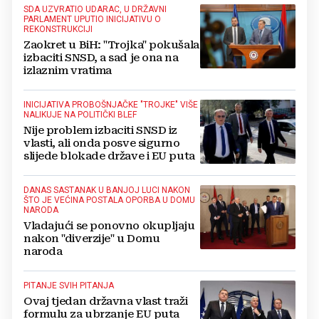
SDA UZVRATIO UDARAC, U DRŽAVNI
PARLAMENT UPUTIO INICIJATIVU O
REKONSTRUKCIJI
Zaokret u BiH: "Trojka" pokušala
izbaciti SNSD, a sad je ona na
izlaznim vratima
INICIJATIVA PROBOŠNJAČKE "TROJKE" VIŠE
NALIKUJE NA POLITIČKI BLEF
Nije problem izbaciti SNSD iz
vlasti, ali onda posve sigurno
slijede blokade države i EU puta
DANAS SASTANAK U BANJOJ LUCI NAKON
ŠTO JE VEĆINA POSTALA OPORBA U DOMU
NARODA
Vladajući se ponovno okupljaju
nakon "diverzije" u Domu
naroda
PITANJE SVIH PITANJA
Ovaj tjedan državna vlast traži
formulu za ubrzanje EU puta