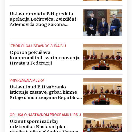
Ustavnom sudu BiH predata
apelacija Bećirovića, Zvizdića i
Ademovića zbog zakona
usvojenih u NSRS-u
IZBOR SUCA USTAVNOG SUDA BIH
Oporba pokušava
kompromitirati sva imenovanja
Hrvata u Federaciji
PRIVREMENA MJERA
Ustavni sud BiH zabranio
isticanje zastave, grba i himne
Srbije u institucijama Republike
Srpske
ODLUKA O NASTAVNOM PROGRAMU U RS-U
Ukinut sporni sadržaj
udžbenika: Nastavni plan