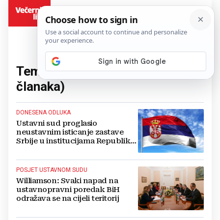
BiH
Tema:
Ustavni sud BiH
(107
članaka)
DONESENA ODLUKA
Ustavni sud proglasio
neustavnim isticanje zastave
Srbije u institucijama Republike
Srpske
POSJET USTAVNOM SUDU
Williamson: Svaki napad na
ustavnopravni poredak BiH
odražava se na cijeli teritorij