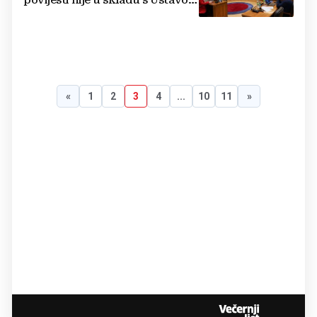
povijesti nije u skladu s Ustavom
BiH
«
1
2
3
4
...
10
11
»