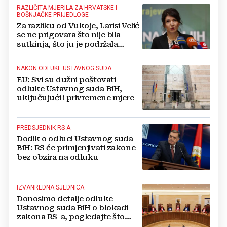
RAZLIČITA MJERILA ZA HRVATSKE I
BOŠNJAČKE PRIJEDLOGE
Za razliku od Vukoje, Larisi Velić
se ne prigovara što nije bila
sutkinja, što ju je podržala
"trojka"
NAKON ODLUKE USTAVNOG SUDA
EU: Svi su dužni poštovati
odluke Ustavnog suda BiH,
uključujući i privremene mjere
PREDSJEDNIK RS-A
Dodik o odluci Ustavnog suda
BiH: RS će primjenjivati zakone
bez obzira na odluku
IZVANREDNA SJEDNICA
Donosimo detalje odluke
Ustavnog suda BiH o blokadi
zakona RS-a, pogledajte što
navode