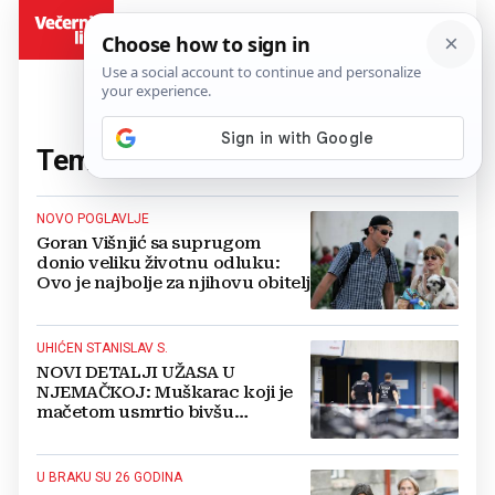
BiH
Tema:
supruga
(70 članaka)
NOVO POGLAVLJE
Goran Višnjić sa suprugom
donio veliku životnu odluku:
Ovo je najbolje za njihovu obitelj
UHIĆEN STANISLAV S.
NOVI DETALJI UŽASA U
NJEMAČKOJ: Muškarac koji je
mačetom usmrtio bivšu
suprugu je iz HERCEGOVINE
U BRAKU SU 26 GODINA