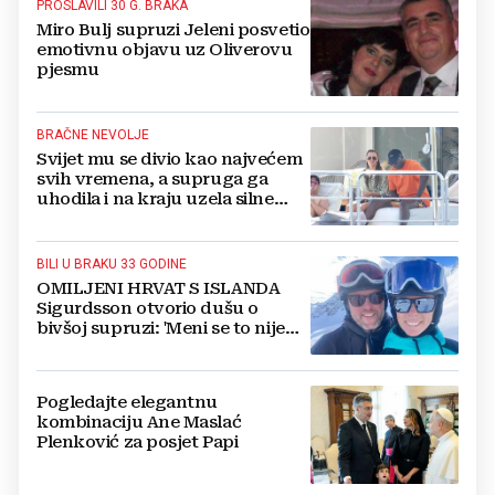
PROSLAVILI 30 G. BRAKA
Miro Bulj supruzi Jeleni posvetio
emotivnu objavu uz Oliverovu
pjesmu
BRAČNE NEVOLJE
Svijet mu se divio kao najvećem
svih vremena, a supruga ga
uhodila i na kraju uzela silne
milijune
BILI U BRAKU 33 GODINE
OMILJENI HRVAT S ISLANDA
Sigurdsson otvorio dušu o
bivšoj supruzi: 'Meni se to nije
dogodilo'
Pogledajte elegantnu
kombinaciju Ane Maslać
Plenković za posjet Papi