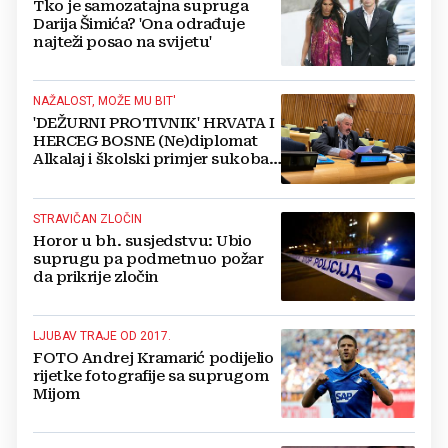
Tko je samozatajna supruga
Darija Šimića? 'Ona odrađuje
najteži posao na svijetu'
NAŽALOST, MOŽE MU BIT'
'DEŽURNI PROTIVNIK' HRVATA I
HERCEG BOSNE (Ne)diplomat
Alkalaj i školski primjer sukoba
interesa. Evo gdje je angažirao
suprugu
STRAVIČAN ZLOČIN
Horor u bh. susjedstvu: Ubio
suprugu pa podmetnuo požar
da prikrije zločin
LJUBAV TRAJE OD 2017.
FOTO Andrej Kramarić podijelio
rijetke fotografije sa suprugom
Mijom