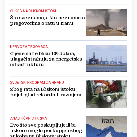
mrtva
SUKOB NA BLISKOM ISTOKU
Što sve znamo, a što ne znamo o
pregovorima o ratu u Iranu
NERVOZA TRGOVACA
Cijene nafte blizu 109 dolara,
ulagači strahuju za energetsku
infrastrukturu
SVJETSKI PROGRAM ZA HRANU
Zbog rata na Bliskom istoku
prijeti glad rekordnih razmjera
ANALITIČAR OTKRIVA
Evo što sve poskupljuje ili bi
uskoro moglo poskupjeti zbog
sukoba na Bliskom istoku