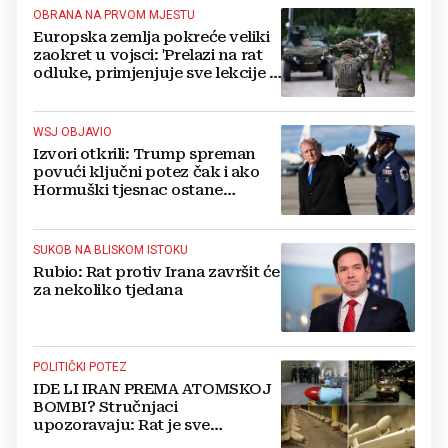
OBRANA NA PRVOM MJESTU
Europska zemlja pokreće veliki
zaokret u vojsci: 'Prelazi na rat
odluke, primjenjuje sve lekcije iz
Ukrajine'
WSJ OBJAVIO
Izvori otkrili: Trump spreman
povući ključni potez čak i ako
Hormuški tjesnac ostane
većinom zatvoren
SUKOB NA BLISKOM ISTOKU
Rubio: Rat protiv Irana završit će
za nekoliko tjedana
POLITIČKI POTEZ
IDE LI IRAN PREMA ATOMSKOJ
BOMBI? Stručnjaci
upozoravaju: Rat je sve
promjenio, nuklearna fetva je