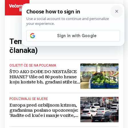
BiH
Tema:
sukob na Bliskom istok
(13
članaka)
OSJETIT ĆE SE NA POLICAMA
ŠTO AKO DOĐE DO NESTAŠICE
HRANE? Više od 80 posto hrane
koju koriste bh. građani stiže iz
uvoza
PODUZIMAJU SE MJERE
Europa pred ozbiljnom krizom,
građanima poslano upozorenje:
'Radite od kuće i manje vozite,
nema normale na vidiku'