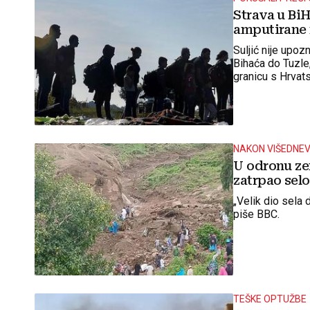
Strava u BiH
amputirane n
Suljić nije upo
Bihaća do Tuzle,
granicu s Hrvats
osjećaju dobro.
NAKON VIŠEDNEVN
U odronu ze
zatrpao selo
„Velik dio sela 
piše BBC.
TEŠKE OPTUŽBE