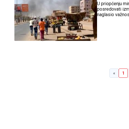
U priopćenju mi
posredovati izme
naglasio važnost
pregovora, na š
«
1