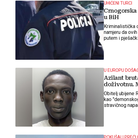
UHIĆENI TURCI
Crnogorska 
u BiH
Kriminalistička 
namjeru da ovih
putem i pješački
BiH, zaobilazeći
U EUROPU DOŠA
Azilant bru
doživotnu. M
Obitelj ubijene 
kao "demonskog 
stravičnog napa
kada će to presta
POKUŠALI PREĆI 