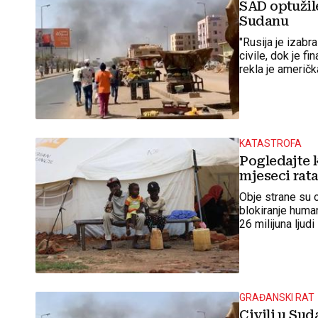
SAD optužile
Sudanu
"Rusija je izabr
civile, dok je fi
rekla je američ
KATASTROFA
Pogledajte k
mjeseci rat
Obje strane su o
blokiranje human
26 milijuna lju
glad je progla
u oblasti Darfur
GRAĐANSKI RAT
Civili u Sud