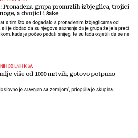
: Pronađena grupa promrzlih izbjeglica, trojici
oge, a dvojici i šake
znat s tim što se događalo s pronađenim izbjeglicama od
 ali je dodao da su njegova saznanja da je grupa željela preći
kom, kada je počeo padati snijeg, te su tada osjetili da se ne
IH OBILNIH KIŠA
mlje više od 1000 mrtvih, gotovo potpuno
doslovno je sravnjen sa zemljom“, priopćila je skupina,