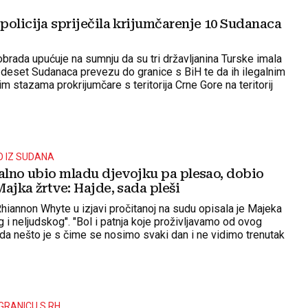
policija spriječila krijumčarenje 10 Sudanaca
obrada upućuje na sumnju da su tri državljanina Turske imala
 deset Sudanaca prevezu do granice s BiH te da ih ilegalnim
m stazama prokrijumčare s teritorija Crne Gore na teritorij
 granične prijelaze i policijske kontrole
O IZ SUDANA
talno ubio mladu djevojku pa plesao, dobio
ajka žrtve: Hajde, sada pleši
Rhiannon Whyte u izjavi pročitanoj na sudu opisala je Majeka
i neljudskog". "Bol i patnja koje proživljavamo od ovog
da nešto je s čime se nosimo svaki dan i ne vidimo trenutak
ti", poručila je obitelj.
GRANICU S RH