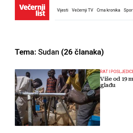
Vijesti
Večernji TV
Crna kronika
Spor
Tema:
Sudan
(26 članaka)
RAT I POSLJEDIC
Više od 19 
glađu