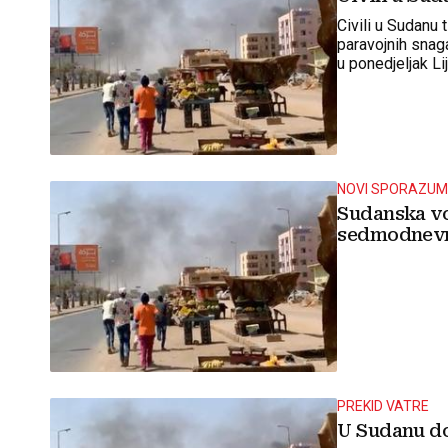
Civili u Sudanu
paravojnih snaga
u ponedjeljak L
NOVI SPORAZU
Sudanska vo
sedmodnevn
PREKID VATRE
U Sudanu do