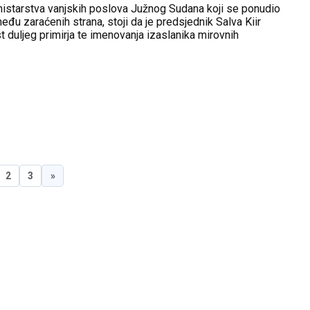
nistarstva vanjskih poslova Južnog Sudana koji se ponudio
đu zaraćenih strana, stoji da je predsjednik Salva Kiir
 duljeg primirja te imenovanja izaslanika mirovnih
to su se obje strane dogovorile.
2
3
»