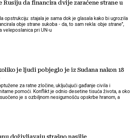
 Rusiju da financira dvije zaraćene strane u
ala opstrukciju: stajala je sama dok je glasala kako bi ugrozila
nancirala obje strane sukoba - da, to sam rekla: obje strane",
ka veleposlanica pri UN-u
oliko je ljudi pobjeglo je iz Sudana nakon 18
a
ptužene za ratne zločine, uključujući gađanje civila i
itarne pomoći. Konflikt je odnio desetine tisuća života, a oko
di suočeno je s ozbiljnom nesigurnošću opskrbe hranom, a
šena u kampu za raseljene Zamzam u zapadnom dijelu Sudana
anu doživljavaju strašno nasilje