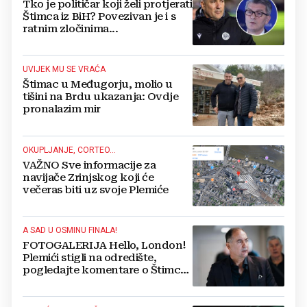
Tko je političar koji želi protjerati
Štimca iz BiH? Povezivan je i s
ratnim zločinima...
UVIJEK MU SE VRAĆA
Štimac u Međugorju, molio u
tišini na Brdu ukazanja: Ovdje
pronalazim mir
OKUPLJANJE, CORTEO...
VAŽNO Sve informacije za
navijače Zrinjskog koji će
večeras biti uz svoje Plemiće
A SAD U OSMINU FINALA!
FOTOGALERIJA Hello, London!
Plemići stigli na odredište,
pogledajte komentare o Štimcu i
meču