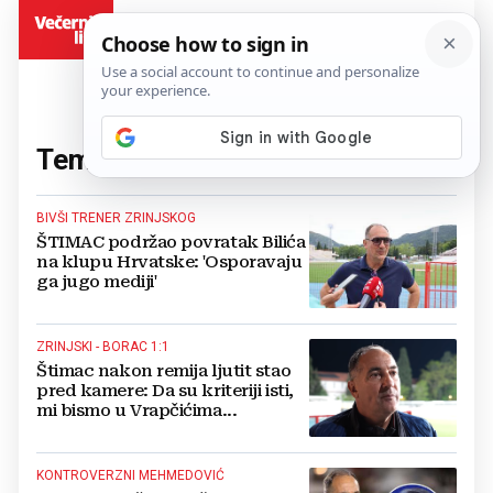
BiH
Tema:
štimac
(22 članaka)
BIVŠI TRENER ZRINJSKOG
ŠTIMAC podržao povratak Bilića
na klupu Hrvatske: 'Osporavaju
ga jugo mediji'
ZRINJSKI - BORAC 1:1
Štimac nakon remija ljutit stao
pred kamere: Da su kriteriji isti,
mi bismo u Vrapčićima...
KONTROVERZNI MEHMEDOVIĆ