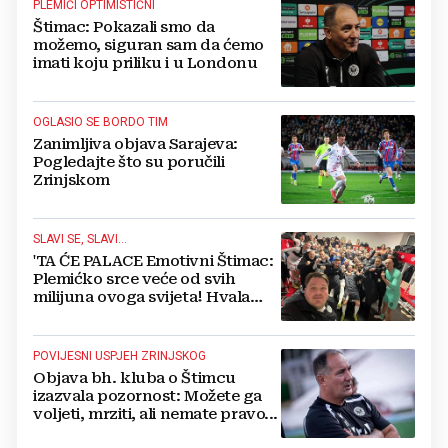
PLEMIĆI OPTIMISTIČNI
Štimac: Pokazali smo da
možemo, siguran sam da ćemo
imati koju priliku i u Londonu
OGLASIO SE BORDO TIM
Zanimljiva objava Sarajeva:
Pogledajte što su poručili
Zrinjskom
SLAVI SE, SLAVI...
'TA ĆE PALACE Emotivni Štimac:
Plemićko srce veće od svih
milijuna ovoga svijeta! Hvala
Vam, momci moji
POVIJESNI USPJEH ZRINJSKOG
Objava bh. kluba o Štimcu
izazvala pozornost: Možete ga
voljeti, mrziti, ali nemate pravo...