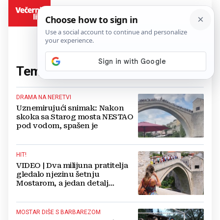
BiH
Tema:
Stari Most
(81 članaka)
DRAMA NA NERETVI
Uznemirujući snimak: Nakon
skoka sa Starog mosta NESTAO
pod vodom, spašen je
HIT!
VIDEO | Dva milijuna pratitelja
gledalo njezinu šetnju
Mostarom, a jedan detalj
posebno je privukao pažnju
MOSTAR DIŠE S BARBAREZOM