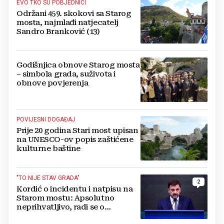
EVO TKO SU POBJEDNICI
Održani 459. skokovi sa Starog
mosta, najmlađi natjecatelj
Sandro Branković (13)
Godišnjica obnove Starog mosta
– simbola grada, suživota i
obnove povjerenja
POVIJESNI DOGAĐAJ
Prije 20 godina Stari most upisan
na UNESCO-ov popis zaštićene
kulturne baštine
"TO NIJE STAV GRADA"
2
Kordić o incidentu i natpisu na
Starom mostu: Apsolutno
neprihvatljivo, radi se o
nelegalnim aktivnostima