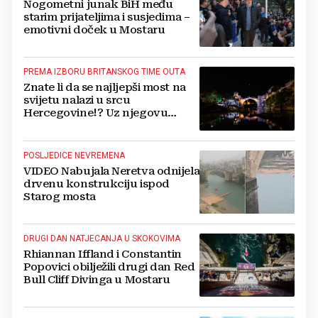
Nogometni junak BiH među
starim prijateljima i susjedima –
emotivni doček u Mostaru
PREMA IZBORU BRITANSKOG TIME OUTA
Znate li da se najljepši most na
svijetu nalazi u srcu
Hercegovine!? Uz njegovu
gradnju veže se i misterij
POSLJEDICE NEVREMENA
VIDEO Nabujala Neretva odnijela
drvenu konstrukciju ispod
Starog mosta
DRUGI DAN NATJECANJA U SKOKOVIMA
Rhiannan Iffland i Constantin
Popovici obilježili drugi dan Red
Bull Cliff Divinga u Mostaru