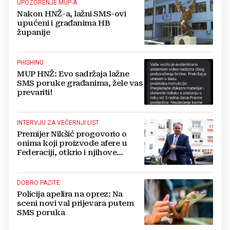
UPOZORENJE MUP-A
Nakon HNŽ-a, lažni SMS-ovi
upućeni i građanima HB
županije
PHISHING
MUP HNŽ: Evo sadržaja lažne
SMS poruke građanima, žele vas
prevariti!
INTERVJU ZA VEČERNJI LIST
Premijer Nikšić progovorio o
onima koji proizvode afere u
Federaciji, otkrio i njihove
strahove
DOBRO PAZITE
Policija apelira na oprez: Na
sceni novi val prijevara putem
SMS poruka