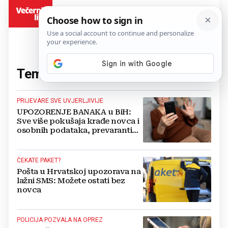
BiH
Tema:
sms
(23 članaka)
PRIJEVARE SVE UVJERLJIVIJE
UPOZORENJE BANAKA u BiH:
Sve više pokušaja krađe novca i
osobnih podataka, prevaranti
vrebaju iza SMS poruka i lažnih
stranica
ČEKATE PAKET?
Pošta u Hrvatskoj upozorava na
lažni SMS: Možete ostati bez
novca
POLICIJA POZVALA NA OPREZ