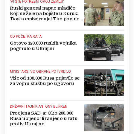
'VI STE POTREBNI OVOJ ZEMLJI'
Ruski general napao mladiće
koji ne žele na bojište u Kursk:
'Dosta cmizdrenja! Tko pogine,
ionako ide u raj'
OD POČETKA RATA
Gotovo 150.000 ruskih vojnika
poginulo u Ukrajini
MINISTARSTVO OBRANE POTVRDILO
Više od 100.000 Rusa prijavilo se
za vojnu službu po ugovoru
DRŽAVNI TAJNIK ANTONY BLINKEN
Procjena SAD-a: Oko 200.000
Rusa ubijeno ili ranjeno u ratu
protiv Ukrajine