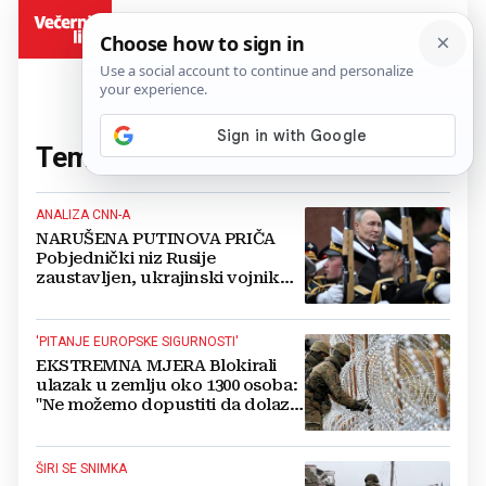
BiH
Tema:
ruski vojnici
(15 članaka)
ANALIZA CNN-A
NARUŠENA PUTINOVA PRIČA
Pobjednički niz Rusije
zaustavljen, ukrajinski vojnik
otkrio što se događa na terenu
'PITANJE EUROPSKE SIGURNOSTI'
EKSTREMNA MJERA Blokirali
ulazak u zemlju oko 1300 osoba:
"Ne možemo dopustiti da dolaze
u Europu"
ŠIRI SE SNIMKA