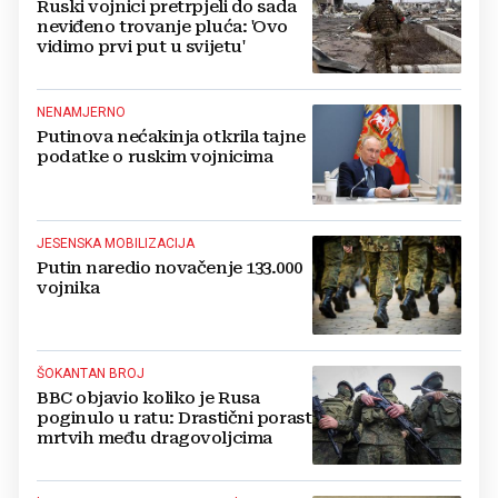
Ruski vojnici pretrpjeli do sada
neviđeno trovanje pluća: 'Ovo
vidimo prvi put u svijetu'
NENAMJERNO
Putinova nećakinja otkrila tajne
podatke o ruskim vojnicima
JESENSKA MOBILIZACIJA
Putin naredio novačenje 133.000
vojnika
ŠOKANTAN BROJ
BBC objavio koliko je Rusa
poginulo u ratu: Drastični porast
mrtvih među dragovoljcima