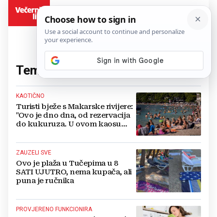
BiH
Tema:
ručnici
(33 članaka)
KAOTIČNO
Turisti bježe s Makarske rivijere:
"Ovo je dno dna, od rezervacija
do kukuruza. U ovom kaosu
ostajem dan i bježim"
ZAUZELI SVE
Ovo je plaža u Tučepima u 8
SATI UJUTRO, nema kupača, ali
puna je ručnika
PROVJERENO FUNKCIONIRA