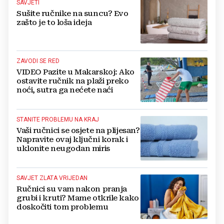
SAVJETI
Sušite ručnike na suncu? Evo
zašto je to loša ideja
ZAVODI SE RED
VIDEO Pazite u Makarskoj: Ako
ostavite ručnik na plaži preko
noći, sutra ga nećete naći
STANITE PROBLEMU NA KRAJ
Vaši ručnici se osjete na plijesan?
Napravite ovaj ključni korak i
uklonite neugodan miris
SAVJET ZLATA VRIJEDAN
Ručnici su vam nakon pranja
grubi i kruti? Mame otkrile kako
doskočiti tom problemu