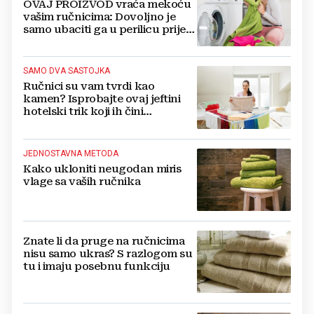
OVAJ PROIZVOD vraća mekoću
vašim ručnicima: Dovoljno je
samo ubaciti ga u perilicu prije
pranja
SAMO DVA SASTOJKA
Ručnici su vam tvrdi kao
kamen? Isprobajte ovaj jeftini
hotelski trik koji ih čini
senzacionalno mekanima
JEDNOSTAVNA METODA
Kako ukloniti neugodan miris
vlage sa vaših ručnika
Znate li da pruge na ručnicima
nisu samo ukras? S razlogom su
tu i imaju posebnu funkciju