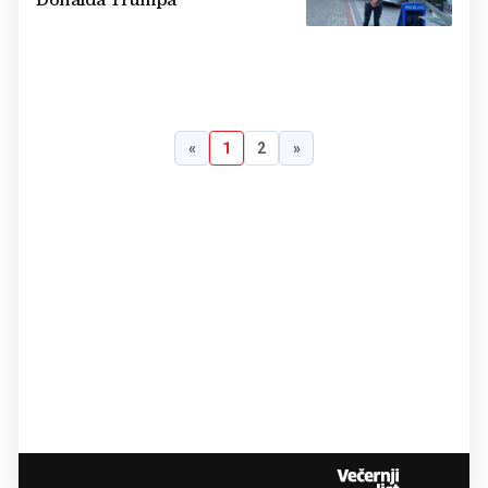
Donalda Trumpa
«
1
2
»