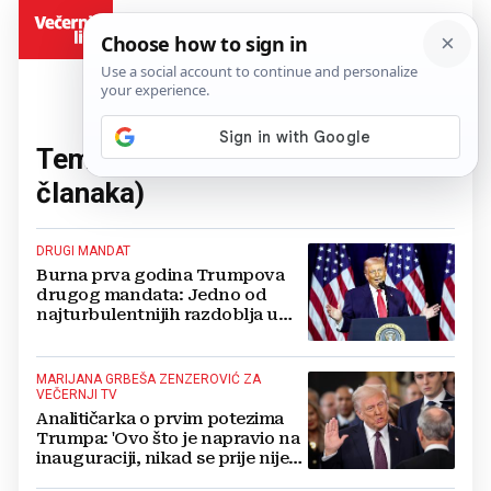
BiH
Tema:
predsjednik SAD-a
(12
članaka)
DRUGI MANDAT
Burna prva godina Trumpova
drugog mandata: Jedno od
najturbulentnijih razdoblja u
modernoj američkoj povijesti
MARIJANA GRBEŠA ZENZEROVIĆ ZA
VEČERNJI TV
Analitičarka o prvim potezima
Trumpa: 'Ovo što je napravio na
inauguraciji, nikad se prije nije
dogodilo'