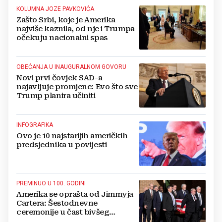
KOLUMNA JOZE PAVKOVIĆA
Zašto Srbi, koje je Amerika
najviše kaznila, od nje i Trumpa
očekuju nacionalni spas
OBEĆANJA U INAUGURALNOM GOVORU
Novi prvi čovjek SAD-a
najavljuje promjene: Evo što sve
Trump planira učiniti
INFOGRAFIKA
Ovo je 10 najstarijih američkih
predsjednika u povijesti
PREMINUO U 100. GODINI
Amerika se oprašta od Jimmyja
Cartera: Šestodnevne
ceremonije u čast bivšeg
predsjednika