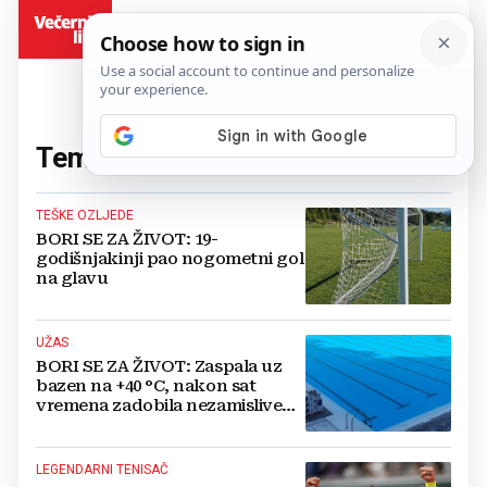
BiH
Tema:
Ozljede
(81 članaka)
TEŠKE OZLJEDE
BORI SE ZA ŽIVOT: 19-
godišnjakinji pao nogometni gol
na glavu
UŽAS
BORI SE ZA ŽIVOT: Zaspala uz
bazen na +40 °C, nakon sat
vremena zadobila nezamislive
ozljede
LEGENDARNI TENISAČ