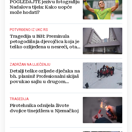
POGLEDAJTE jezivu fotografiju
Nadalova tijela: Kako uopće
može hodati?
POTVRĐENO IZ UKC RS
Tragedija u BiH: Preminula
petogodišnja djevojčica koja je
teško ozlijeđena u nesreći, otac
priključen na aparate
ZADRŽAN NA LIJEČENJU
Detalji teške ozljede dječaka na
bh. planini! Profesionalni skijaš
povukao sajlu u drugom
smjeru, pala je na dječaka
TRAGEDIJA
Pirotehnika odnijela živote
dvojice tinejdžera u Njemačkoj