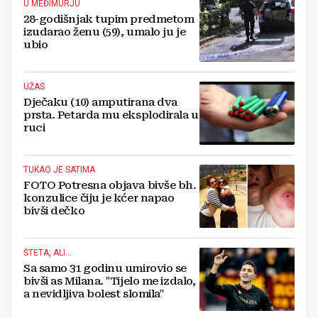
U MEĐIMURJU
28-godišnjak tupim predmetom
izudarao ženu (59), umalo ju je
ubio
UŽAS
Dječaku (10) amputirana dva
prsta. Petarda mu eksplodirala u
ruci
TUKAO JE SATIMA
FOTO Potresna objava bivše bh.
konzulice čiju je kćer napao
bivši dečko
ŠTETA, ALI...
Sa samo 31 godinu umirovio se
bivši as Milana. "Tijelo me izdalo,
a nevidljiva bolest slomila"