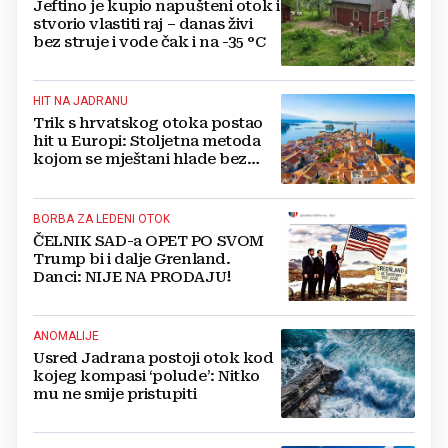
Jeftino je kupio napušteni otok i
stvorio vlastiti raj – danas živi
bez struje i vode čak i na -35 °C
HIT NA JADRANU
Trik s hrvatskog otoka postao
hit u Europi: Stoljetna metoda
kojom se mještani hlade bez
klima-uređaja
BORBA ZA LEDENI OTOK
ČELNIK SAD-a OPET PO SVOM
Trump bi i dalje Grenland.
Danci: NIJE NA PRODAJU!
ANOMALIJE
Usred Jadrana postoji otok kod
kojeg kompasi ‘polude’: Nitko
mu ne smije pristupiti