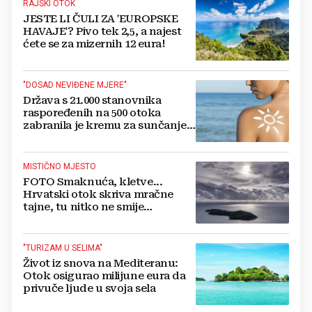
RAJSKI OTOK
JESTE LI ČULI ZA 'EUROPSKE
HAVAJE'? Pivo tek 2,5, a najest
ćete se za mizernih 12 eura!
"DOSAD NEVIĐENE MJERE"
Država s 21.000 stanovnika
raspoređenih na 500 otoka
zabranila je kremu za sunčanje i
svakom turistu naplaćuje 100
američkih dolara
MISTIČNO MJESTO
FOTO Smaknuća, kletve...
Hrvatski otok skriva mračne
tajne, tu nitko ne smije
prespavati
"TURIZAM U SELIMA"
Život iz snova na Mediteranu:
Otok osigurao milijune eura da
privuče ljude u svoja sela