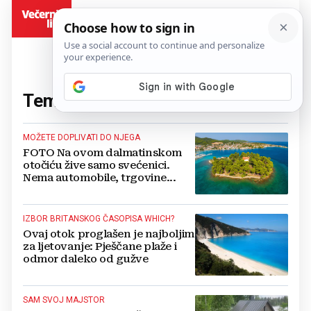
BiH
Tema:
Otok
(50 članaka)
MOŽETE DOPLIVATI DO NJEGA
FOTO Na ovom dalmatinskom
otočiću žive samo svećenici.
Nema automobile, trgovine...
IZBOR BRITANSKOG ČASOPISA WHICH?
Ovaj otok proglašen je najboljim
za ljetovanje: Pješčane plaže i
odmor daleko od gužve
SAM SVOJ MAJSTOR