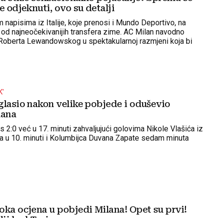
e odjeknuti, ovo su detalji
 napisima iz Italije, koje prenosi i Mundo Deportivo, na
 od najneočekivanijih transfera zime. AC Milan navodno
 Roberta Lewandowskog u spektakularnoj razmjeni koja bi
ača spojila s Lukom Modrićem
K'
glasio nakon velike pobjede i oduševio
lana
s 2:0 već u 17. minuti zahvaljujući golovima Nikole Vlašića iz
 u 10. minuti i Kolumbijca Duvana Zapate sedam minuta
oka ocjena u pobjedi Milana! Opet su prvi!