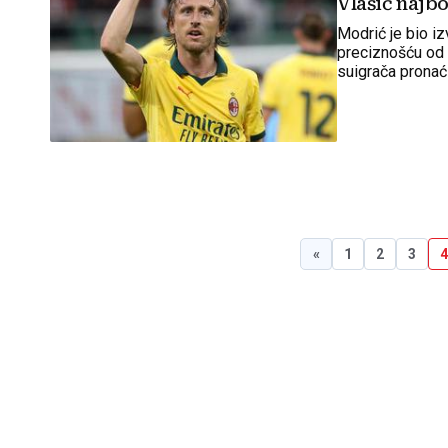
Vlašić najbo
Modrić je bio iz
preciznošću od 
suigrača pronać
«
1
2
3