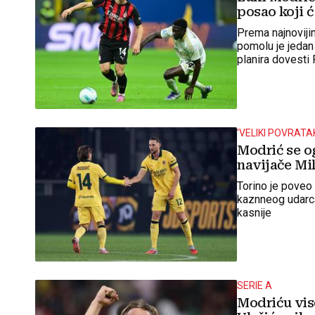
posao koji ć
Prema najnovijim
pomolu je jedan
planira dovesti
poljskog napad
'VELIKI POVRATA
Modrić se o
navijače Mi
Torino je poveo 
kaznneog udarca
kasnije
SERIE A
Modriću vis