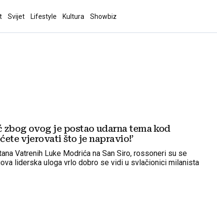
t
Svijet
Lifestyle
Kultura
Showbiz
 zbog ovog je postao udarna tema kod
ećete vjerovati što je napravio!’
na Vatrenih Luke Modrića na San Siro, rossoneri su se
gova liderska uloga vrlo dobro se vidi u svlačionici milanista