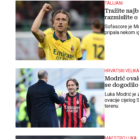
TALIJANI:
Tražite najb
razmislite 
Sofascore je Mod
pripala nekom i
HRVATSKI VELIK
Modrić ovako
se dogodilo 
Luka Modrić je z
ovacije cijelog 
terenu
MAESTRO LUKA