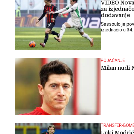
VIDEO Nova 
za izjednač
dodavanje
Sassoulo je pov
izjednačio u 34.
POJAČANJE
Milan nudi
TRANSFER-BOM
Luki Modrić