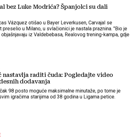
eal bez Luke Modrića? Španjolci su dali
cas Vázquez otišao u Bayer Leverkusen, Carvajal se
t preselio u Milano, u svlačionici je nastala praznina. "Bio je
", objašnjavaju iz Valdebebasa, Realovog trening-kampa, gdje
 svakodnevnom radu
E
 nastavlja raditi čuda: Pogledajte video
desnih dodavanja
o čak 98 posto moguće maksimalne minutaže, po tome je
vim igračima starijima od 38 godina u Ligama petice.
E