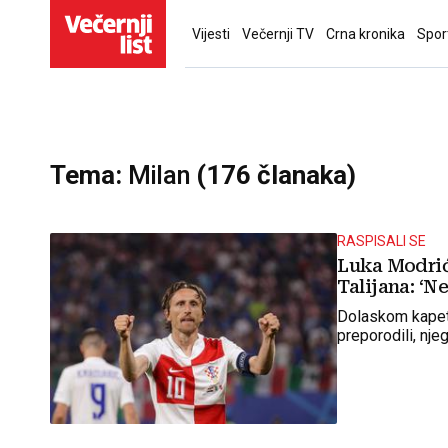
Vijesti
Večernji TV
Crna kronika
Spor
Tema:
Milan
(176 članaka)
RASPISALI SE
Luka Modrić
Talijana: ‘N
Dolaskom kapeta
preporodili, nje