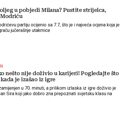
oljeg u pobjedi Milana? Pustite strijelca,
o Modriću
rićevu partiju ocijenio sa 7.7, što je i najveća ocjena koja je
graču jučerašnje utakmice
AN
 nešto nije doživio u karijeri! Pogledajte što
kada je izašao iz igre
amijenjen u 70. minuti, a prilikom izlaska iz igre doživio je
San Sira koji jako dobro zna prepoznati svjetsku klasu na