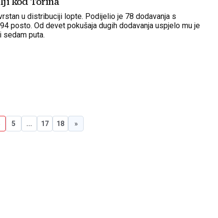
lji kod Torina
vrstan u distribuciji lopte. Podijelio je 78 dodavanja s
94 posto. Od devet pokušaja dugih dodavanja uspjelo mu je
i sedam puta.
4
5
...
17
18
»