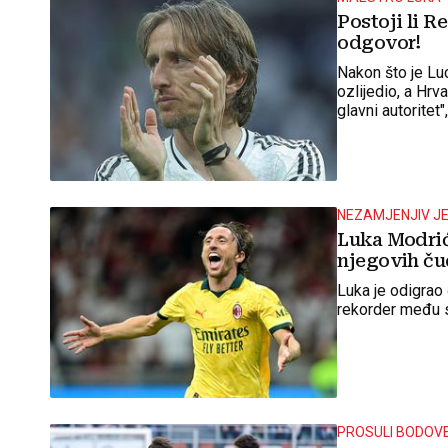
Postoji li R
odgovor!
Nakon što je Lu
ozlijedio, a Hrva
glavni autoritet
im nedostaje u
NEZAMJENJIV J
Luka Modrić
njegovih ču
Luka je odigra
rekorder među s
PROSULI BODOV