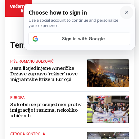
BiH
Tema:
migracije
(61 članaka)
PIŠE ROMANO BOLKOVIĆ
Jesu li Sjedinjene Američke
Države zapravo 'režiser' nove
migrantske krize u Europi
EUROPA
Sukobili se prosvjednici protiv
imigracije i rasizma, nekoliko
uhićenih
STROGA KONTROLA