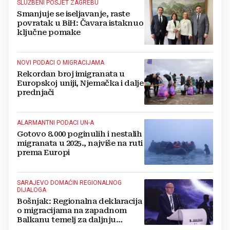
SLUŽBENI POSJET ZAGREBU
Smanjuje se iseljavanje, raste
povratak u BiH: Čavara istaknuo
ključne pomake
NOVI PODACI O MIGRACIJAMA
Rekordan broj imigranata u
Europskoj uniji, Njemačka i dalje
prednjači
ALARMANTNI PODACI UN-A
Gotovo 8.000 poginulih i nestalih
migranata u 2025., najviše na ruti
prema Europi
SARAJEVO DOMAĆIN REGIONALNOG
DIJALOGA
Bošnjak: Regionalna deklaracija
o migracijama na zapadnom
Balkanu temelj za daljnju
suradnju