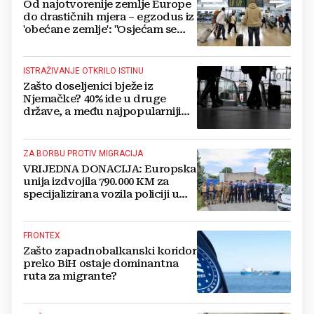
Od najotvorenije zemlje Europe
do drastičnih mjera – egzodus iz
'obećane zemlje': "Osjećam se
kao da nas više ne žele"
ISTRAŽIVANJE OTKRILO ISTINU
Zašto doseljenici bježe iz
Njemačke? 40% ide u druge
države, a među najpopularnijim
odredištima je i jedna susjedna
zemlja
ZA BORBU PROTIV MIGRACIJA
VRIJEDNA DONACIJA: Europska
unija izdvojila 790.000 KM za
specijalizirana vozila policiji u
BiH
FRONTEX
Zašto zapadnobalkanski koridor
preko BiH ostaje dominantna
ruta za migrante?