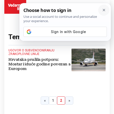
BiH
Tema:
Marko Đuzel
(11 članaka)
UGOVOR O SUBVENCIONIRANJU
ZRAKOPLOVNE LINIJE
Hrvatska pružila potporu:
Mostar i iduće godine povezan s
Europom
«
1
2
»