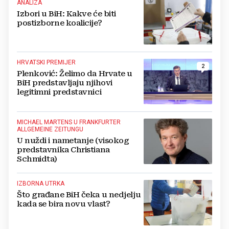
ANALIZA
Izbori u BiH: Kakve će biti
postizborne koalicije?
HRVATSKI PREMIJER
2
Plenković: Želimo da Hrvate u
BiH predstavljaju njihovi
legitimni predstavnici
MICHAEL MARTENS U FRANKFURTER
ALLGEMEINE ZEITUNGU
U nuždi i nametanje (visokog
predstavnika Christiana
Schmidta)
IZBORNA UTRKA
Što građane BiH čeka u nedjelju
kada se bira novu vlast?