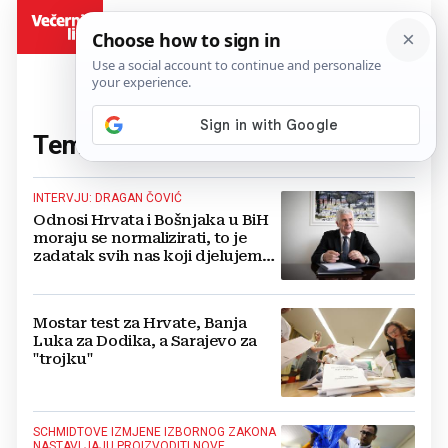
BiH
Tema:
izbori u BiH
(117 članaka)
INTERVJU: DRAGAN ČOVIĆ
Odnosi Hrvata i Bošnjaka u BiH
moraju se normalizirati, to je
zadatak svih nas koji djelujemo
u politici
Mostar test za Hrvate, Banja
Luka za Dodika, a Sarajevo za
"trojku"
SCHMIDTOVE IZMJENE IZBORNOG ZAKONA
NASTAVLJAJU PROIZVODITI NOVE