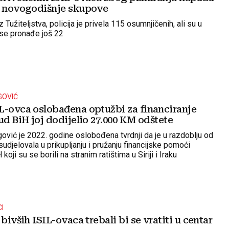
i novogodišnje skupove
 Tužiteljstva, policija je privela 115 osumnjičenih, ali su u
 se pronađe još 22
GOVIĆ
L-ovca oslobađena optužbi za financiranje
ud BiH joj dodijelio 27.000 KM odštete
ić je 2022. godine oslobođena tvrdnji da je u razdoblju od
udjelovala u prikupljanju i pružanju financijske pomoći
koji su se borili na stranim ratištima u Siriji i Iraku
CI
 bivših ISIL-ovaca trebali bi se vratiti u centar