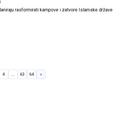
a
laniraju rasformirati kampove i zatvore Islamske države
4
...
63
64
»