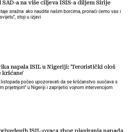
 SAD-a na više ciljeva ISIS-a diljem Sirije
taje snažna: ako naudite našim borcima, pronaći ćemo vas i
svijetu", stoji u izjavi
a napala ISIL u Nigeriji: 'Teroristički ološ
 kršćane'
 listopada počeo upozoravati da se kršćanstvo suočava s
m prijetnjom" u Nigeriji i zaprijetio vojnom intervencijom
 privedenih ISIL-ovaca zbog planiranja napada