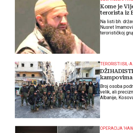
Kome je Vije
terorista i
Na listi bh. drž
Nusret Imamović 
terorističkoj gr
nepoznata, ali s
Departmenta najt
TERORISTI ISIL-
DŽIHADISTI
kampovima u 
Broj osoba podr
velik, ali preciz
Albanije, Kosova
OPERACIJA 'HAW