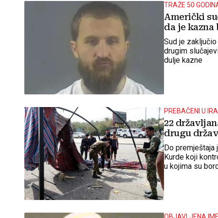
TRAŽE 50 GODINA
Američki su
da je kazna 
Sud je zaključi
drugim slučajev
dulje kazne
PREBAČENI U IR
22 državljan
drugu drža
Do premještaja j
Kurde koji kontr
u kojima su borc
OBJAVLJENA IM