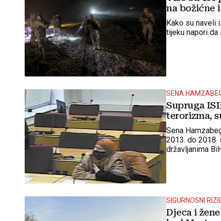
na božićne 
Kako su naveli iz
tijeku napori da
SENA HAMZABE
Supruga ISI
terorizma, s
Sena Hamzabegov
2013. do 2018. s
državljanima BiH 
SIGURNOSNI RIZI
Djeca i žene