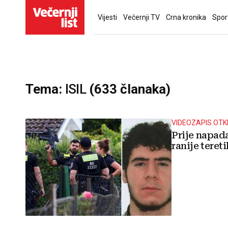
Vijesti
Večernji TV
Crna kronika
Spor
Tema:
ISIL
(633 članaka)
VIDEOZAPIS OTK
Prije napada
ranije teret