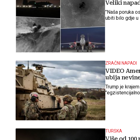
Veliki napad
"Naša poruka os
ubiti bilo gdje u 
ZRAČNI NAPADI
VIDEO Amerik
ubija nevine
Trump je krajem
"egzistencijalno
TURSKA
Više od 100