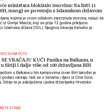
će ministara blokiralo imovinu: Na listi 11
z BiH, mnogi se povezuju s Islamskom državom
avljana, kojima je ovom odlukom zamrznuta imovina, nalazi se
iz Gornje Maoče, koji se prije 13 godina priključio
upi Islamska država (ISIL). Njegova lokacija trenutno je
e njegovo ime našlo na globalnoj listi američkog State
raženijih terorista u svijetu.
A VEĆ SU NA PUTU
 SE VRAĆAJU KUĆI Panika na Balkanu, u
Siriji i dalje više od 100 državljana BiH
ijetlom s Balkana u tim kampovima izvan BiH također je
ni podaci variraju: radi se o ženama i djeci iz Crne Gore,
, Srbije te je zabilježena i jedna državljanka Hrvatske
KEYE STRIKE'