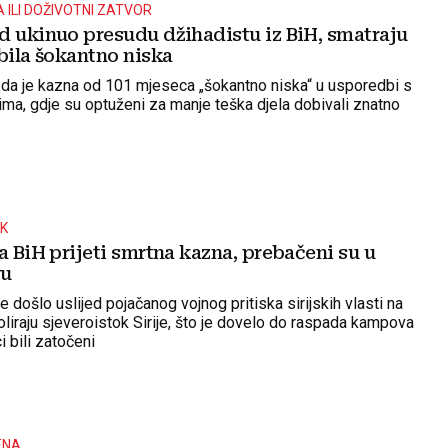
 ILI DOŽIVOTNI ZATVOR
d ukinuo presudu džihadistu iz BiH, smatraju
bila šokantno niska
o da je kazna od 101 mjeseca „šokantno niska“ u usporedbi s
ima, gdje su optuženi za manje teška djela dobivali znatno
AK
a BiH prijeti smrtna kazna, prebačeni su u
vu
e došlo uslijed pojačanog vojnog pritiska sirijskih vlasti na
oliraju sjeveroistok Sirije, što je dovelo do raspada kampova
i bili zatočeni
ENA