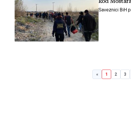
kod Mostar
Saveznici BiH p
«
1
2
3