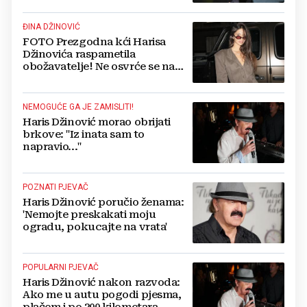
ĐINA DŽINOVIĆ
FOTO Prezgodna kći Harisa
Džinovića raspametila
obožavatelje! Ne osvrće se na
razvod roditelja
NEMOGUĆE GA JE ZAMISLITI!
Haris Džinović morao obrijati
brkove: ''Iz inata sam to
napravio...''
POZNATI PJEVAČ
Haris Džinović poručio ženama:
'Nemojte preskakati moju
ogradu, pokucajte na vrata'
POPULARNI PJEVAČ
Haris Džinović nakon razvoda:
Ako me u autu pogodi pjesma,