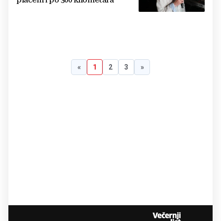
plačem i po 300 kilometara
«
1
2
3
»