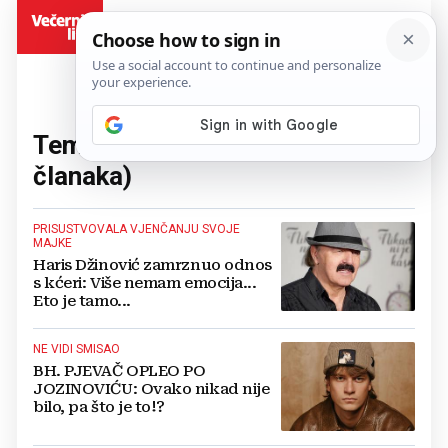
BiH
Tema:
Haris Džinović
(25
članaka)
PRISUSTVOVALA VJENČANJU SVOJE
MAJKE
Haris Džinović zamrznuo odnos
s kćeri: Više nemam emocija...
Eto je tamo...
NE VIDI SMISAO
BH. PJEVAČ OPLEO PO
JOZINOVIĆU: Ovako nikad nije
bilo, pa što je to!?