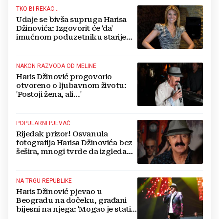
TKO BI REKAO...
Udaje se bivša supruga Harisa
Džinovića: Izgovorit će 'da'
imućnom poduzetniku starijem
25 godina
NAKON RAZVODA OD MELINE
Haris Džinović progovorio
otvoreno o ljubavnom životu:
'Postoji žena, ali...'
POPULARNI PJEVAČ
Rijedak prizor! Osvanula
fotografija Harisa Džinovića bez
šešira, mnogi tvrde da izgleda
neprepoznatljivo
NA TRGU REPUBLIKE
Haris Džinović pjevao u
Beogradu na dočeku, građani
bijesni na njega: 'Mogao je stati
na 15 minuta'