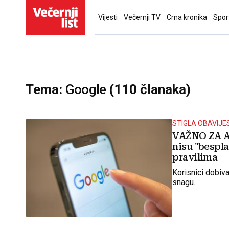
Vijesti
Večernji TV
Crna kronika
Spor
Tema:
Google
(110 članaka)
STIGLA OBAVIJE
VAŽNO ZA A
nisu "bespla
pravilima
Korisnici dobiva
snagu.