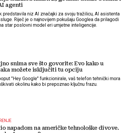
I agenti
k predstavila niz AI značajki za svoju tražilicu, AI asistenta
sluge. Riječ je o najnovijem pokušaju Googlea da prilagodi
a star poslovni model eri umjetne inteligencije.
jno snima sve što govorite: Evo kako u
aka možete isključiti tu opciju
poput "Hey Google" funkcionirale, vaš telefon tehnički mora
škivati okolinu kako bi prepoznao ključnu frazu.
RENJE
etio napadom na američke tehnološke divove.