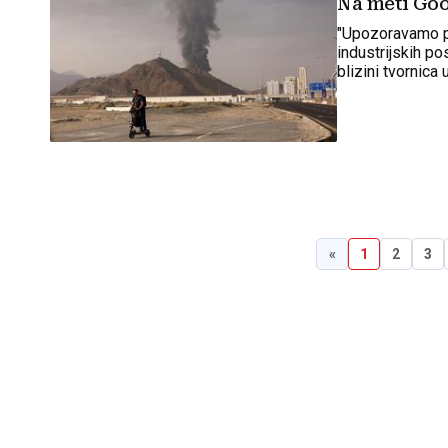
Na meti Goo
"Upozoravamo po
industrijskih po
blizini tvornica
ne bi bilo ozlij
«
1
2
3