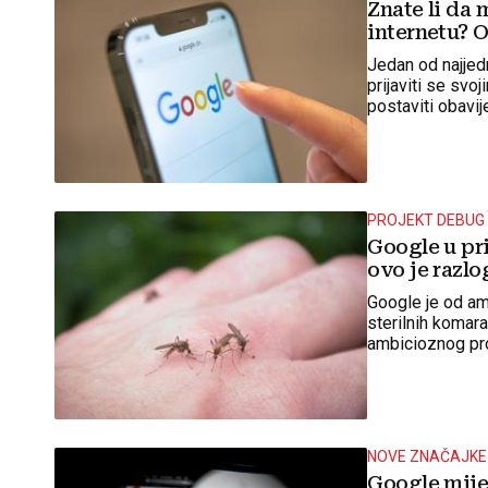
Znate li da 
internetu? O
Jedan od najjedn
prijaviti se svo
postaviti obavij
PROJEKT DEBUG
Google u pri
ovo je razlo
Google je od ame
sterilnih komara
ambicioznog pro
NOVE ZNAČAJKE
Google mijen