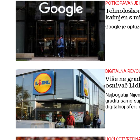
POTKOPAVANJE 
Tehnološkom
kažnjen s mi
Google je optuž
DIGITALNA REVO
Više ne gra
osnivač Lidl
Najbogatiji Nije
graditi samo su
digitalnoj sferi,
UOČI ČETVRTFI