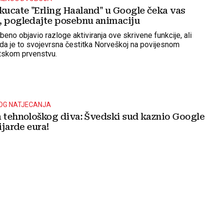
ucate "Erling Haaland" u Google čeka vas
, pogledajte posebnu animaciju
beno objavio razloge aktiviranja ove skrivene funkcije, ali
da je to svojevrsna čestitka Norveškoj na povijesnom
tskom prvenstvu.
NOG NATJECANJA
a tehnološkog diva: Švedski sud kaznio Google
ijarde eura!