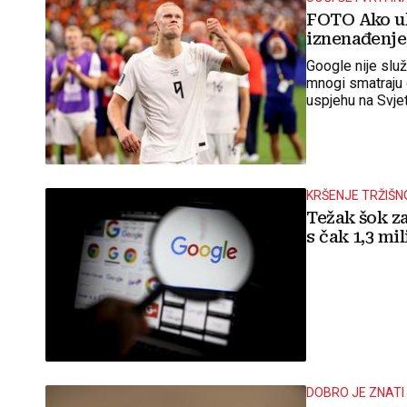
FOTO Ako uk
iznenađenje
Google nije služ
mnogi smatraju 
uspjehu na Svje
KRŠENJE TRŽIŠ
Težak šok z
s čak 1,3 mil
DOBRO JE ZNATI