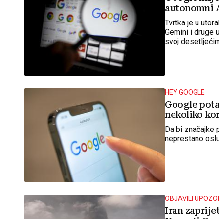
autonomni A
Tvrtka je u utora
Gemini i druge u
svoj desetljećim
HEY GOOGLE
Google pota
nekoliko kor
Da bi značajke 
neprestano oslu
OBJAVILI UPOZO
Iran zaprij