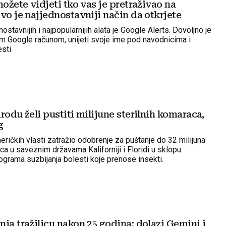
možete vidjeti tko vas je pretraživao na
vo je najjednostavniji način da otkrjete
ostavnijih i najpopularnijih alata je Google Alerts. Dovoljno je
jim Google računom, unijeti svoje ime pod navodnicima i
esti
rodu želi pustiti milijune sterilnih komaraca,
g
ričkih vlasti zatražio odobrenje za puštanje do 32 milijuna
ca u saveznim državama Kaliforniji i Floridi u sklopu
grama suzbijanja bolesti koje prenose insekti.
ja tražilicu nakon 25 godina: dolazi Gemini i