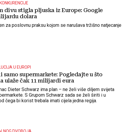
KONKURENCIJE
 divu stigla pljuska iz Europe: Google
lijardu dolara
en za poslovnu praksu kojom se narušava tržišno natjecanje
LUCIJA U EUROPI
di samo supermarkete: Pogledajte u što
a ulaže čak 11 milijardi eura
mac Dieter Schwarz ima plan – ne želi više diljem svijeta
permarkete. S Grupom Schwarz sada se želi širiti i u
 od čega bi korist trebala imati cijela jedna regija.
NALNOG DVOBOJA