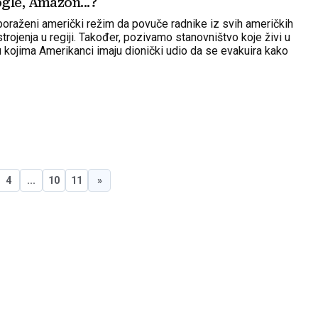
gle, Amazon...?
raženi američki režim da povuče radnike iz svih američkih
strojenja u regiji. Također, pozivamo stanovništvo koje živi u
 u kojima Amerikanci imaju dionički udio da se evakuira kako
eđenih", poručio je glasnogovornik Garde
4
...
10
11
»