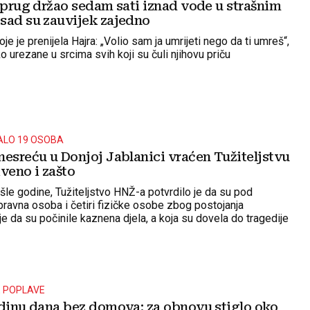
uprug držao sedam sati iznad vode u strašnim
sad su zauvijek zajedno
oje je prenijela Hajra: „Volio sam ja umrijeti nego da ti umreš“,
 urezane u srcima svih koji su čuli njihovu priču
LO 19 OSOBA
nesreću u Donjoj Jablanici vraćen Tužiteljstvu
veno i zašto
šle godine, Tužiteljstvo HNŽ-a potvrdilo je da su pod
pravna osoba i četiri fizičke osobe zbog postojanja
 da su počinile kaznena djela, a koja su dovela do tragedije
lanici i Konjicu smrtno stradalo 19 osoba
 POPLAVE
odinu dana bez domova: za obnovu stiglo oko