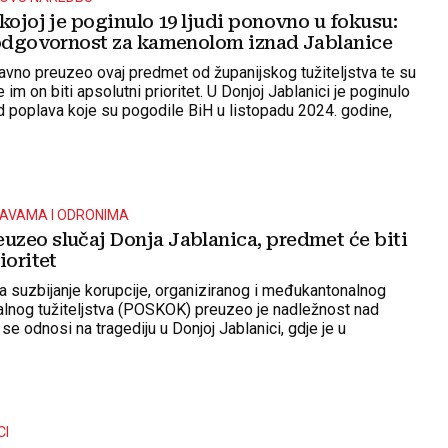
kojoj je poginulo 19 ljudi ponovno u fokusu:
 odgovornost za kamenolom iznad Jablanice
no preuzeo ovaj predmet od županijskog tužiteljstva te su
 im on biti apsolutni prioritet. U Donjoj Jablanici je poginulo
d poplava koje su pogodile BiH u listopadu 2024. godine,
lje sručilo kamenje iz obližnjeg kamenoloma
LAVAMA I ODRONIMA
zeo slučaj Donja Jablanica, predmet će biti
ioritet
a suzbijanje korupcije, organiziranog i međukantonalnog
alnog tužiteljstva (POSKOK) preuzeo je nadležnost nad
e odnosi na tragediju u Donjoj Jablanici, gdje je u
topadu 2024. godine stradalo 19 osoba.
CI