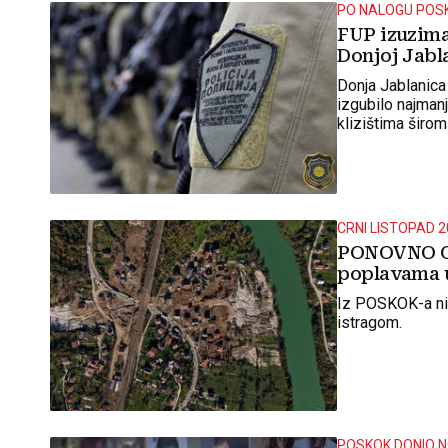
PO NALOGU POS
FUP izuzima
Donjoj Jabl
Donja Jablanica 
izgubilo najman
klizištima širo
CRNI LISTOPAD 2
PONOVNO OT
poplavama u
Iz POSKOK-a ni
istragom.
POSKOK DONIO 