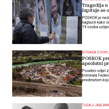
Tragedija u 
Ispituje se
POSKOK je nedav
naglasili kako će
19 osoba uslije
kada se na nase
ISTRAGA O POP
POSKOK preu
apsolutni pr
Posebni odjel z
kriminala Feder
predmetom koji s
poplavama u lis
TUGA U JABLANI