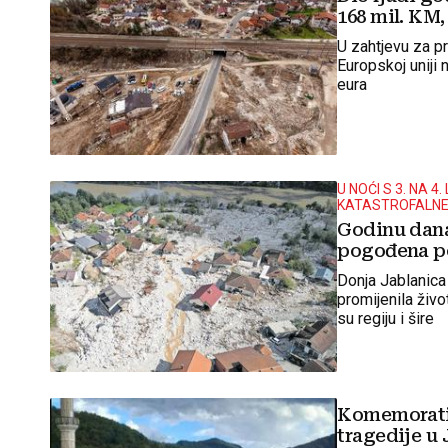
168 mil. KM,
U zahtjevu za p
Europskoj uniji
eura
U NOĆI S 3. NA 
KATASTROFALNE 
Godinu dana
pogođena p
Donja Jablanica 
promijenila živo
su regiju i šire
Komemorati
tragedije u 