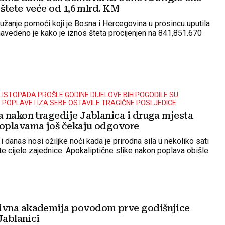
 štete veće od 1,6 mlrd. KM
ružanje pomoći koji je Bosna i Hercegovina u prosincu uputila
 navedeno je kako je iznos šteta procijenjen na 841,851.670
4. LISTOPADA PROŠLE GODINE DIJELOVE BIH POGODILE SU
POPLAVE I IZA SEBE OSTAVILE TRAGIČNE POSLJEDICE
 nakon tragedije Jablanica i druga mjesta
oplavama još čekaju odgovore
i danas nosi ožiljke noći kada je prirodna sila u nekoliko sati
te cijele zajednice. Apokaliptične slike nakon poplava obišle
vna akademija povodom prve godišnjice
Jablanici