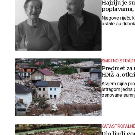
Hajriju je s
poplavama, 
Njegove riječi, k
ostale su duboko
SMRTNO STRADA
Predmet za 
HNŽ-a, otkri
Krajem rujna pro
istragom jedna 
osnovane sumnje
u kojoj je u Jab
KATASTROFALNE
Dio ljudi g