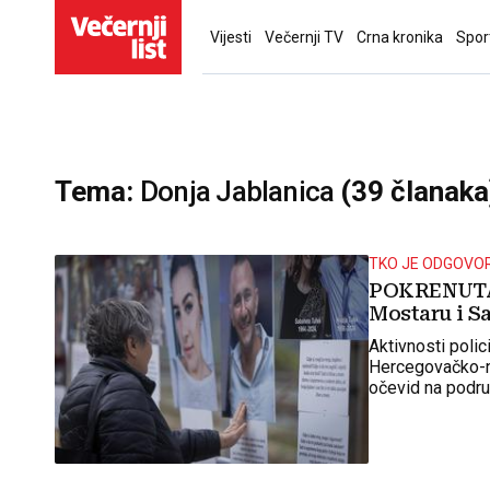
Vijesti
Večernji TV
Crna kronika
Spor
Tema:
Donja Jablanica
(39 članaka
TKO JE ODGOVO
POKRENUTA V
Mostaru i Sa
Aktivnosti polic
Hercegovačko-ne
očevid na podru