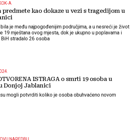
KOK-A
 predmete kao dokaze u vezi s tragedijom u
anici
bila je među najpogođenijim područjima, a u nesreći je život
je 19 mještana ovog mjesta, dok je ukupno u poplavama i
m BiH stradalo 26 osoba
024.
VORENA ISTRAGA o smrti 19 osoba u
 Donjoj Jablanici
su mogli potvrditi koliko je osoba obuhvaćeno novom
NOVU NAREDBU